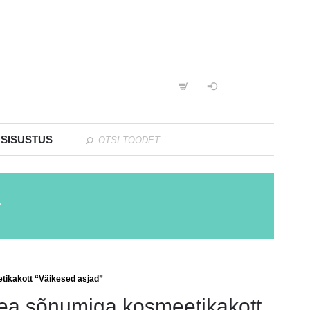
 SISUSTUS
”
tikakott “Väikesed asjad”
ea sõnumiga kosmeetikakott