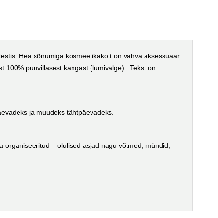
Eestis. Hea sõnumiga kosmeetikakott on vahva aksessuaar
st 100% puuvillasest kangast (lumivalge). Tekst on
ipäevadeks ja muudeks tähtpäevadeks.
as ja organiseeritud – olulised asjad nagu võtmed, mündid,