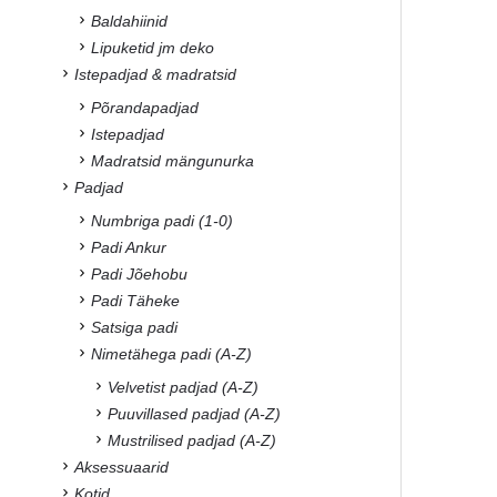
Baldahiinid
Lipuketid jm deko
Istepadjad & madratsid
Põrandapadjad
Istepadjad
Madratsid mängunurka
Padjad
Numbriga padi (1-0)
Padi Ankur
Padi Jõehobu
Padi Täheke
Satsiga padi
Nimetähega padi (A-Z)
Velvetist padjad (A-Z)
Puuvillased padjad (A-Z)
Mustrilised padjad (A-Z)
Aksessuaarid
Kotid