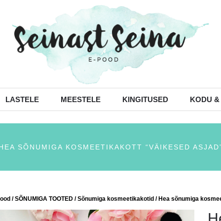
LASTELE
MEESTELE
KINGITUSED
KODU &
HEA SÕNUMIGA KOSMEETIKAKOTT “VÄIKESED ASJAD
ood
/
SÕNUMIGA TOOTED
/
Sõnumiga kosmeetikakotid
/ Hea sõnumiga kosmee
H