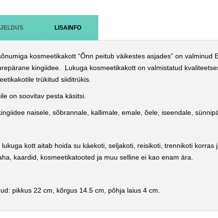
RJELDUS
LISAINFO
õnumiga kosmeetikakott “Õnn peitub väikestes asjades” on valminud 
urepärane kingiidee. Lukuga kosmeetikakott on valmistatud kvaliteetse
etikakotile trükitud siiditrükis.
iile on soovitav pesta käsitsi.
ingiidee naisele, sõbrannale, kallimale, emale, õele, iseendale, sünn
 lukuga kott aitab hoida su käekoti, seljakoti, reisikoti, trennikoti korr
aha, kaardid, kosmeetikatooted ja muu selline ei kao enam ära.
ud
: pikkus 22 cm, kõrgus 14.5 cm, põhja laius 4 cm.