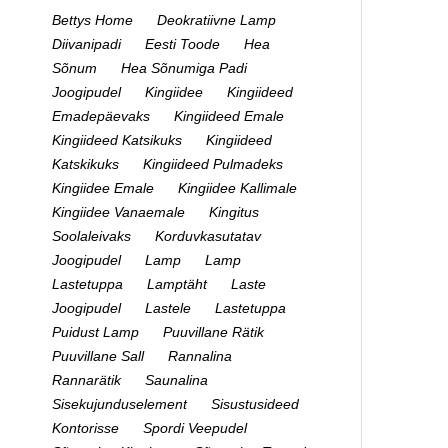
Bettys Home
Deokratiivne Lamp
Diivanipadi
Eesti Toode
Hea
Sõnum
Hea Sõnumiga Padi
Joogipudel
Kingiidee
Kingiideed
Emadepäevaks
Kingiideed Emale
Kingiideed Katsikuks
Kingiideed
Katskikuks
Kingiideed Pulmadeks
Kingiidee Emale
Kingiidee Kallimale
Kingiidee Vanaemale
Kingitus
Soolaleivaks
Korduvkasutatav
Joogipudel
Lamp
Lamp
Lastetuppa
Lamptäht
Laste
Joogipudel
Lastele
Lastetuppa
Puidust Lamp
Puuvillane Rätik
Puuvillane Sall
Rannalina
Rannarätik
Saunalina
Sisekujunduselement
Sisustusideed
Kontorisse
Spordi Veepudel