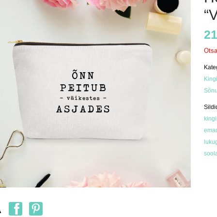
“
21
Ots
Kate
King
Sõnu
Sildi
kingi
ema
luku
sool
A