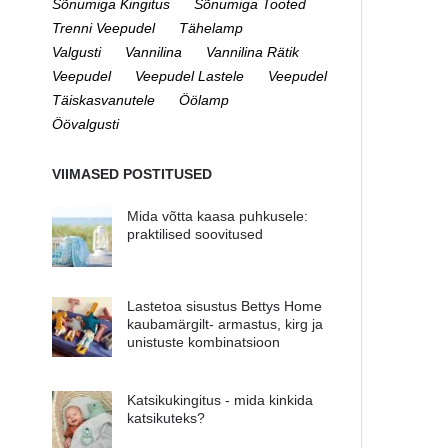
Sõnumiga Kingitus
Sõnumiga Tooted
Trenni Veepudel
Tähelamp
Valgusti
Vannilina
Vannilina Rätik
Veepudel
Veepudel Lastele
Veepudel
Täiskasvanutele
Öölamp
Öövalgusti
VIIMASED POSTITUSED
Mida võtta kaasa puhkusele:
praktilised soovitused
Lastetoa sisustus Bettys Home
kaubamärgilt- armastus, kirg ja
unistuste kombinatsioon
Katsikukingitus - mida kinkida
katsikuteks?