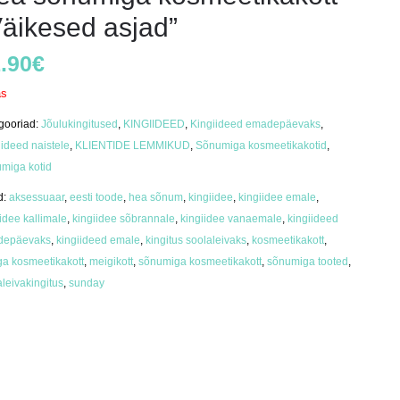
Väikesed asjad”
.90
€
as
gooriad:
Jõulukingitused
,
KINGIIDEED
,
Kingiideed emadepäevaks
,
iideed naistele
,
KLIENTIDE LEMMIKUD
,
Sõnumiga kosmeetikakotid
,
miga kotid
d:
aksessuaar
,
eesti toode
,
hea sõnum
,
kingiidee
,
kingiidee emale
,
idee kallimale
,
kingiidee sõbrannale
,
kingiidee vanaemale
,
kingiideed
depäevaks
,
kingiideed emale
,
kingitus soolaleivaks
,
kosmeetikakott
,
ga kosmeetikakott
,
meigikott
,
sõnumiga kosmeetikakott
,
sõnumiga tooted
,
aleivakingitus
,
sunday