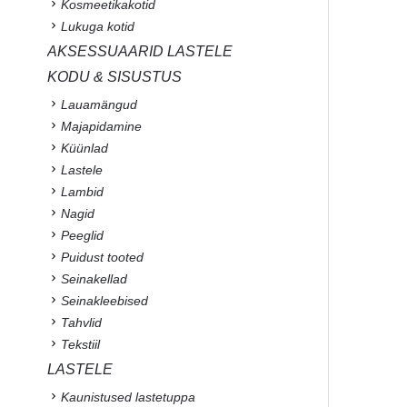
Kosmeetikakotid
Lukuga kotid
AKSESSUAARID LASTELE
KODU & SISUSTUS
Lauamängud
Majapidamine
Küünlad
Lastele
Lambid
Nagid
Peeglid
Puidust tooted
Seinakellad
Seinakleebised
Tahvlid
Tekstiil
LASTELE
Kaunistused lastetuppa