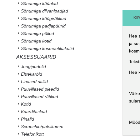
Sõnumiga küünlad
Sõnumiga diivanipadjad
KI
Sõnumiga köögirätikud
Sõnumiga padjapüürid
Sõnumiga põlled
Hea s
Sõnumiga kotid
ja su
Sõnumiga kosmeetikakotid
kosme
AKSESSUAARID
Tekst
Joogipudelid
Hea k
Ehtekarbid
Linased sallid
Puuvillased pleedid
Väike
Puuvillased rätikud
sular
Kotid
Kaarditaskud
Pinalid
Mõõd
Scrunchie/patsikumm
Telefonikott