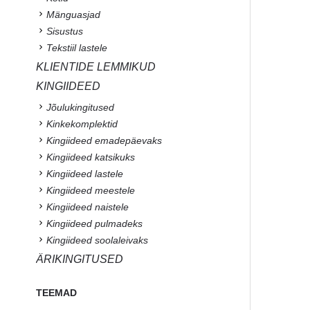
Mänguasjad
Sisustus
Tekstiil lastele
KLIENTIDE LEMMIKUD
KINGIIDEED
Jõulukingitused
Kinkekomplektid
Kingiideed emadepäevaks
Kingiideed katsikuks
Kingiideed lastele
Kingiideed meestele
Kingiideed naistele
Kingiideed pulmadeks
Kingiideed soolaleivaks
ÄRIKINGITUSED
TEEMAD