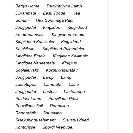
Bettys Home
Deokratiivne Lamp
Diivanipadi
Eesti Toode
Hea
Sõnum
Hea Sõnumiga Padi
Joogipudel
Kingiidee
Kingiideed
Emadepäevaks
Kingiideed Emale
Kingiideed Katsikuks
Kingiideed
Katskikuks
Kingiideed Pulmadeks
Kingiidee Emale
Kingiidee Kallimale
Kingiidee Vanaemale
Kingitus
Soolaleivaks
Korduvkasutatav
Joogipudel
Lamp
Lamp
Lastetuppa
Lamptäht
Laste
Joogipudel
Lastele
Lastetuppa
Puidust Lamp
Puuvillane Rätik
Puuvillane Sall
Rannalina
Rannarätik
Saunalina
Sisekujunduselement
Sisustusideed
Kontorisse
Spordi Veepudel