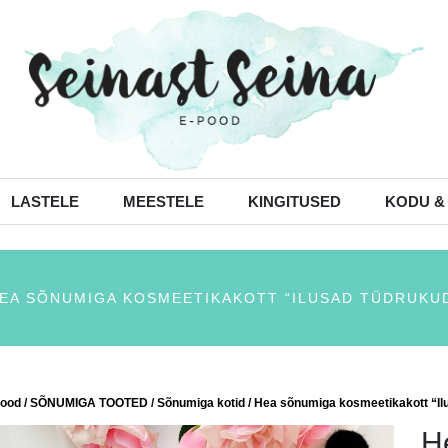
LASTELE
MEESTELE
KINGITUSED
KODU &
EA SÕNUMIGA KOSMEETIKAKOTT “ILUSAD TÜDRUKU
ood
/
SÕNUMIGA TOOTED
/
Sõnumiga kotid
/ Hea sõnumiga kosmeetikakott “Il
H