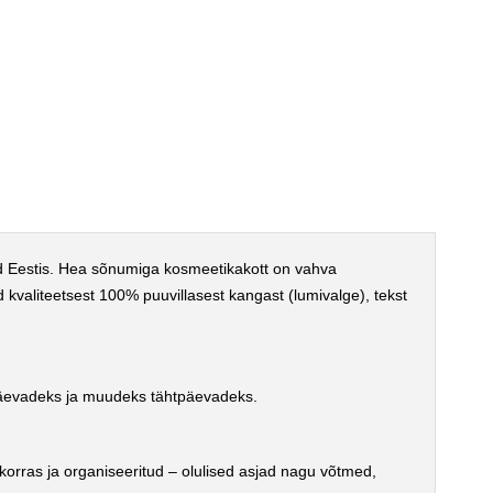
ud Eestis. Hea sõnumiga kosmeetikakott on vahva
kvaliteetsest 100% puuvillasest kangast (lumivalge), tekst
ipäevadeks ja muudeks tähtpäevadeks.
oti korras ja organiseeritud – olulised asjad nagu võtmed,