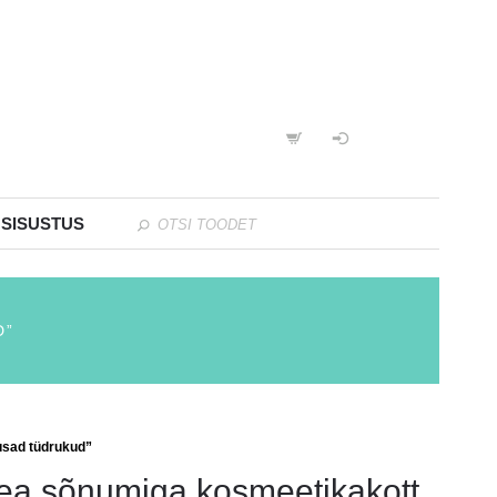
 SISUSTUS
D”
usad tüdrukud”
ea sõnumiga kosmeetikakott