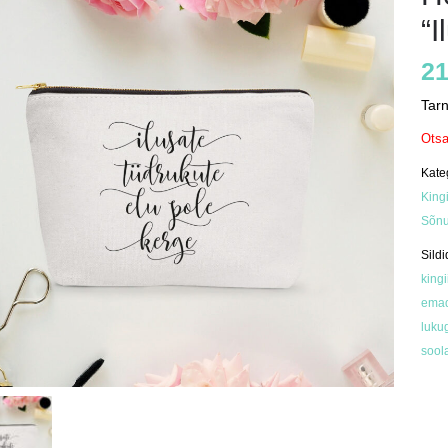
“I
21
Tar
Ots
Kate
King
Sõnu
Sildi
kingi
ema
luku
sool