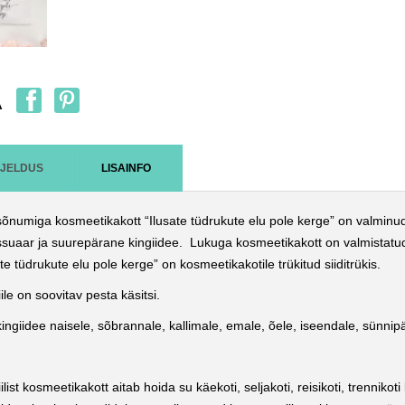
A
RJELDUS
LISAINFO
õnumiga kosmeetikakott “Ilusate tüdrukute elu pole kerge” on valmin
suaar ja suurepärane kingiidee. Lukuga kosmeetikakott on valmistatud 
ate tüdrukute elu pole kerge” on kosmeetikakotile trükitud siiditrükis.
iile on soovitav pesta käsitsi.
ingiidee naisele, sõbrannale, kallimale, emale, õele, iseendale, sünn
iilist kosmeetikakott aitab hoida su käekoti, seljakoti, reisikoti, trennik