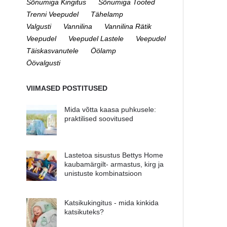
Sõnumiga Kingitus
Sõnumiga Tooted
Trenni Veepudel
Tähelamp
Valgusti
Vannilina
Vannilina Rätik
Veepudel
Veepudel Lastele
Veepudel
Täiskasvanutele
Öölamp
Öövalgusti
VIIMASED POSTITUSED
Mida võtta kaasa puhkusele:
praktilised soovitused
Lastetoa sisustus Bettys Home
kaubamärgilt- armastus, kirg ja
unistuste kombinatsioon
Katsikukingitus - mida kinkida
katsikuteks?