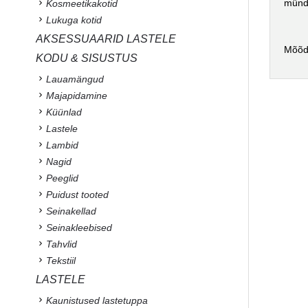
mündi
Kosmeetikakotid
Lukuga kotid
AKSESSUAARID LASTELE
Mõõd
KODU & SISUSTUS
Lauamängud
Majapidamine
Küünlad
Lastele
Lambid
Nagid
Peeglid
Puidust tooted
Seinakellad
Seinakleebised
Tahvlid
Tekstiil
LASTELE
Kaunistused lastetuppa