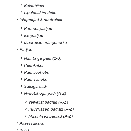
Baldahiinid
Lipuketid jm deko
Istepadjad & madratsid
Põrandapadjad
Istepadjad
Madratsid mängunurka
Padjad
Numbriga padi (1-0)
Padi Ankur
Padi Jõehobu
Padi Täheke
Satsiga padi
Nimetähega padi (A-Z)
Velvetist padjad (A-Z)
Puuvillased padjad (A-Z)
Mustrilised padjad (A-Z)
Aksessuaarid
Kotid