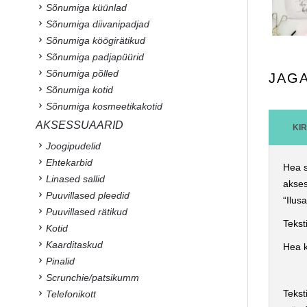
Sõnumiga küünlad
Sõnumiga diivanipadjad
Sõnumiga köögirätikud
Sõnumiga padjapüürid
Sõnumiga põlled
JAG
Sõnumiga kotid
Sõnumiga kosmeetikakotid
AKSESSUAARID
KI
Joogipudelid
Ehtekarbid
Hea s
Linased sallid
akses
Puuvillased pleedid
“Ilus
Puuvillased rätikud
Tekst
Kotid
Kaarditaskud
Hea k
Pinalid
Scrunchie/patsikumm
Tekst
Telefonikott