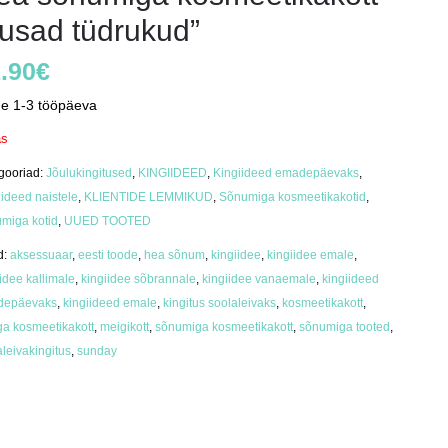
lusad tüdrukud”
.90
€
ne 1-3 tööpäeva
as
gooriad:
Jõulukingitused
,
KINGIIDEED
,
Kingiideed emadepäevaks
,
iideed naistele
,
KLIENTIDE LEMMIKUD
,
Sõnumiga kosmeetikakotid
,
miga kotid
,
UUED TOOTED
d:
aksessuaar
,
eesti toode
,
hea sõnum
,
kingiidee
,
kingiidee emale
,
idee kallimale
,
kingiidee sõbrannale
,
kingiidee vanaemale
,
kingiideed
depäevaks
,
kingiideed emale
,
kingitus soolaleivaks
,
kosmeetikakott
,
ga kosmeetikakott
,
meigikott
,
sõnumiga kosmeetikakott
,
sõnumiga tooted
,
aleivakingitus
,
sunday