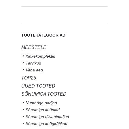
TOOTEKATEGOORIAD
MEESTELE
Kinkekomplektid
Tarvikud
Vaba aeg
TOP25
UUED TOOTED
SÕNUMIGA TOOTED
Numbriga padjad
Sõnumiga küünlad
Sõnumiga diivanipadjad
Sõnumiga köögirätikud