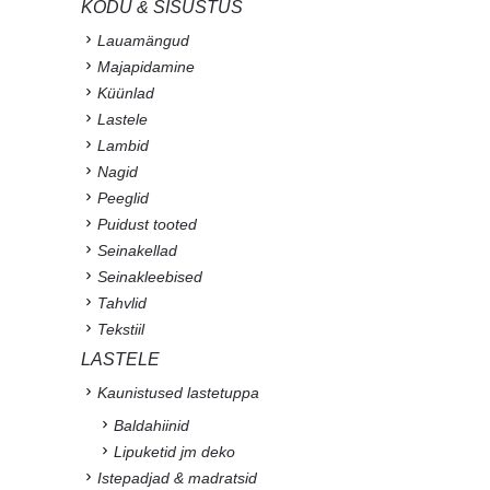
KODU & SISUSTUS
Lauamängud
Majapidamine
Küünlad
Lastele
Lambid
Nagid
Peeglid
Puidust tooted
Seinakellad
Seinakleebised
Tahvlid
Tekstiil
LASTELE
Kaunistused lastetuppa
Baldahiinid
Lipuketid jm deko
Istepadjad & madratsid