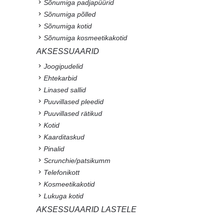
Sõnumiga padjapüürid
Sõnumiga põlled
Sõnumiga kotid
Sõnumiga kosmeetikakotid
AKSESSUAARID
Joogipudelid
Ehtekarbid
Linased sallid
Puuvillased pleedid
Puuvillased rätikud
Kotid
Kaarditaskud
Pinalid
Scrunchie/patsikumm
Telefonikott
Kosmeetikakotid
Lukuga kotid
AKSESSUAARID LASTELE