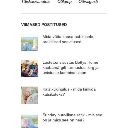
Täiskasvanutele
Öölamp
Öövalgusti
VIIMASED POSTITUSED
Mida võtta kaasa puhkusele:
praktilised soovitused
Lastetoa sisustus Bettys Home
kaubamärgilt- armastus, kirg ja
unistuste kombinatsioon
Katsikukingitus - mida kinkida
katsikuteks?
Sunday puuvillane rätik - mis see
on ja miks see on hea?