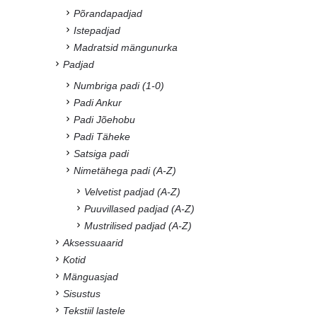
Põrandapadjad
Istepadjad
Madratsid mängunurka
Padjad
Numbriga padi (1-0)
Padi Ankur
Padi Jõehobu
Padi Täheke
Satsiga padi
Nimetähega padi (A-Z)
Velvetist padjad (A-Z)
Puuvillased padjad (A-Z)
Mustrilised padjad (A-Z)
Aksessuaarid
Kotid
Mänguasjad
Sisustus
Tekstiil lastele