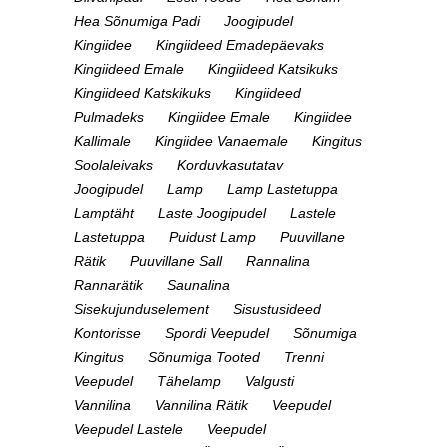
Hea Sõnumiga Padi
Joogipudel
Kingiidee
Kingiideed Emadepäevaks
Kingiideed Emale
Kingiideed Katsikuks
Kingiideed Katskikuks
Kingiideed
Pulmadeks
Kingiidee Emale
Kingiidee
Kallimale
Kingiidee Vanaemale
Kingitus
Soolaleivaks
Korduvkasutatav
Joogipudel
Lamp
Lamp Lastetuppa
Lamptäht
Laste Joogipudel
Lastele
Lastetuppa
Puidust Lamp
Puuvillane
Rätik
Puuvillane Sall
Rannalina
Rannarätik
Saunalina
Sisekujunduselement
Sisustusideed
Kontorisse
Spordi Veepudel
Sõnumiga
Kingitus
Sõnumiga Tooted
Trenni
Veepudel
Tähelamp
Valgusti
Vannilina
Vannilina Rätik
Veepudel
Veepudel Lastele
Veepudel