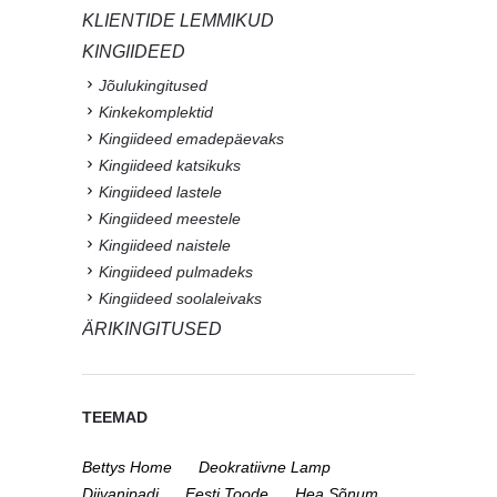
KLIENTIDE LEMMIKUD
KINGIIDEED
Jõulukingitused
Kinkekomplektid
Kingiideed emadepäevaks
Kingiideed katsikuks
Kingiideed lastele
Kingiideed meestele
Kingiideed naistele
Kingiideed pulmadeks
Kingiideed soolaleivaks
ÄRIKINGITUSED
TEEMAD
Bettys Home
Deokratiivne Lamp
Diivanipadi
Eesti Toode
Hea Sõnum