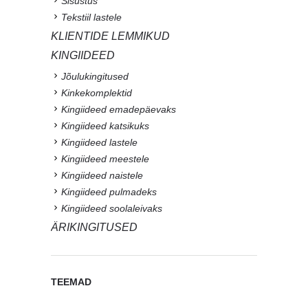
Sisustus
Tekstiil lastele
KLIENTIDE LEMMIKUD
KINGIIDEED
Jõulukingitused
Kinkekomplektid
Kingiideed emadepäevaks
Kingiideed katsikuks
Kingiideed lastele
Kingiideed meestele
Kingiideed naistele
Kingiideed pulmadeks
Kingiideed soolaleivaks
ÄRIKINGITUSED
TEEMAD