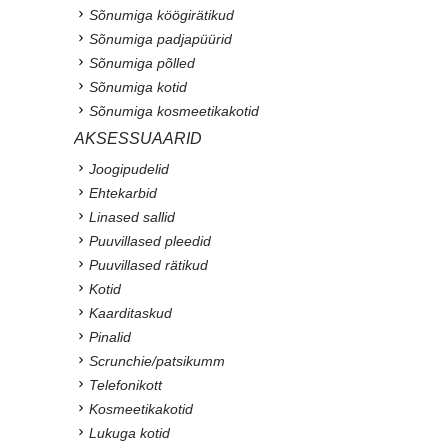
Sõnumiga köögirätikud
Sõnumiga padjapüürid
Sõnumiga põlled
Sõnumiga kotid
Sõnumiga kosmeetikakotid
AKSESSUAARID
Joogipudelid
Ehtekarbid
Linased sallid
Puuvillased pleedid
Puuvillased rätikud
Kotid
Kaarditaskud
Pinalid
Scrunchie/patsikumm
Telefonikott
Kosmeetikakotid
Lukuga kotid