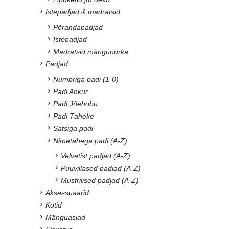
Istepadjad & madratsid
Põrandapadjad
Istepadjad
Madratsid mängunurka
Padjad
Numbriga padi (1-0)
Padi Ankur
Padi Jõehobu
Padi Täheke
Satsiga padi
Nimetähega padi (A-Z)
Velvetist padjad (A-Z)
Puuvillased padjad (A-Z)
Mustrilised padjad (A-Z)
Aksessuaarid
Kotid
Mänguasjad