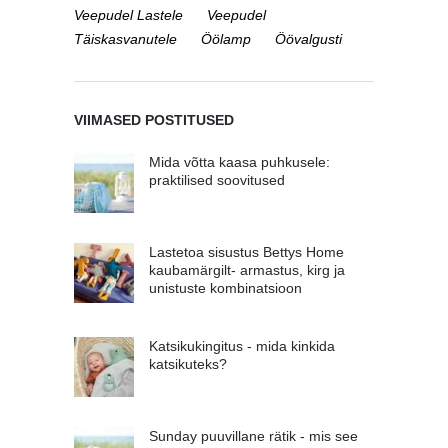
Veepudel Lastele
Veepudel
Täiskasvanutele
Öölamp
Öövalgusti
VIIMASED POSTITUSED
Mida võtta kaasa puhkusele:
praktilised soovitused
Lastetoa sisustus Bettys Home
kaubamärgilt- armastus, kirg ja
unistuste kombinatsioon
Katsikukingitus - mida kinkida
katsikuteks?
Sunday puuvillane rätik - mis see