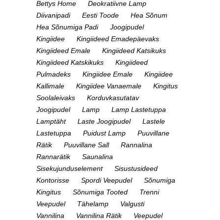
Bettys Home
Deokratiivne Lamp
Diivanipadi
Eesti Toode
Hea Sõnum
Hea Sõnumiga Padi
Joogipudel
Kingiidee
Kingiideed Emadepäevaks
Kingiideed Emale
Kingiideed Katsikuks
Kingiideed Katskikuks
Kingiideed
Pulmadeks
Kingiidee Emale
Kingiidee
Kallimale
Kingiidee Vanaemale
Kingitus
Soolaleivaks
Korduvkasutatav
Joogipudel
Lamp
Lamp Lastetuppa
Lamptäht
Laste Joogipudel
Lastele
Lastetuppa
Puidust Lamp
Puuvillane
Rätik
Puuvillane Sall
Rannalina
Rannarätik
Saunalina
Sisekujunduselement
Sisustusideed
Kontorisse
Spordi Veepudel
Sõnumiga
Kingitus
Sõnumiga Tooted
Trenni
Veepudel
Tähelamp
Valgusti
Vannilina
Vannilina Rätik
Veepudel