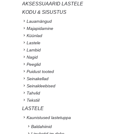
AKSESSUAARID LASTELE
KODU & SISUSTUS
Lauamängud
Majapidamine
Küünlad
Lastele
Lambid
Nagid
Peeglid
Puidust tooted
Seinakellad
Seinakleebised
Tahvlid
Tekstiil
LASTELE
Kaunistused lastetuppa
Baldahiinid
Lipuketid jm deko