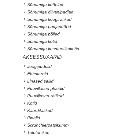
Sõnumiga küünlad
Sõnumiga diivanipadjad
Sõnumiga köögirätikud
Sõnumiga padjapüürid
Sõnumiga põlled
Sõnumiga kotid
Sõnumiga kosmeetikakotid
AKSESSUAARID
Joogipudelid
Ehtekarbid
Linased sallid
Puuvillased pleedid
Puuvillased rätikud
Kotid
Kaarditaskud
Pinalid
Scrunchie/patsikumm
Telefonikott