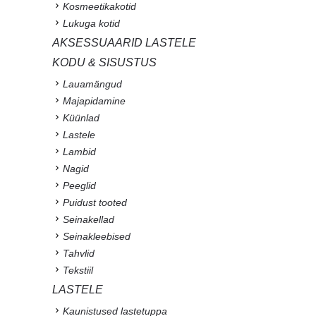
Kosmeetikakotid
Lukuga kotid
AKSESSUAARID LASTELE
KODU & SISUSTUS
Lauamängud
Majapidamine
Küünlad
Lastele
Lambid
Nagid
Peeglid
Puidust tooted
Seinakellad
Seinakleebised
Tahvlid
Tekstiil
LASTELE
Kaunistused lastetuppa