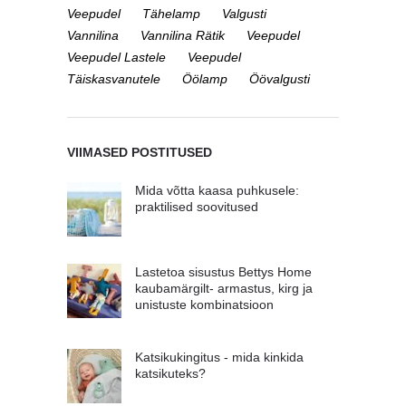
Veepudel
Tähelamp
Valgusti
Vannilina
Vannilina Rätik
Veepudel
Veepudel Lastele
Veepudel
Täiskasvanutele
Öölamp
Öövalgusti
VIIMASED POSTITUSED
Mida võtta kaasa puhkusele:
praktilised soovitused
Lastetoa sisustus Bettys Home
kaubamärgilt- armastus, kirg ja
unistuste kombinatsioon
Katsikukingitus - mida kinkida
katsikuteks?