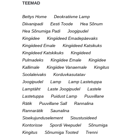
TEEMAD
Bettys Home
Deokratiivne Lamp
Diivanipadi
Eesti Toode
Hea Sõnum
Hea Sõnumiga Padi
Joogipudel
Kingiidee
Kingiideed Emadepäevaks
Kingiideed Emale
Kingiideed Katsikuks
Kingiideed Katskikuks
Kingiideed
Pulmadeks
Kingiidee Emale
Kingiidee
Kallimale
Kingiidee Vanaemale
Kingitus
Soolaleivaks
Korduvkasutatav
Joogipudel
Lamp
Lamp Lastetuppa
Lamptäht
Laste Joogipudel
Lastele
Lastetuppa
Puidust Lamp
Puuvillane
Rätik
Puuvillane Sall
Rannalina
Rannarätik
Saunalina
Sisekujunduselement
Sisustusideed
Kontorisse
Spordi Veepudel
Sõnumiga
Kingitus
Sõnumiga Tooted
Trenni