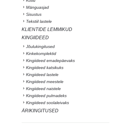
Kotid
Mänguasjad
Sisustus
Tekstiil lastele
KLIENTIDE LEMMIKUD
KINGIIDEED
Jõulukingitused
Kinkekomplektid
Kingiideed emadepäevaks
Kingiideed katsikuks
Kingiideed lastele
Kingiideed meestele
Kingiideed naistele
Kingiideed pulmadeks
Kingiideed soolaleivaks
ÄRIKINGITUSED