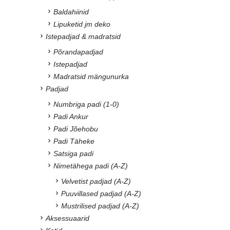
Baldahiinid
Lipuketid jm deko
Istepadjad & madratsid
Põrandapadjad
Istepadjad
Madratsid mängunurka
Padjad
Numbriga padi (1-0)
Padi Ankur
Padi Jõehobu
Padi Täheke
Satsiga padi
Nimetähega padi (A-Z)
Velvetist padjad (A-Z)
Puuvillased padjad (A-Z)
Mustrilised padjad (A-Z)
Aksessuaarid