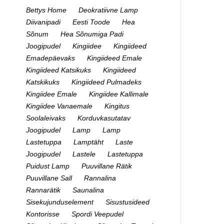
Bettys Home
Deokratiivne Lamp
Diivanipadi
Eesti Toode
Hea
Sõnum
Hea Sõnumiga Padi
Joogipudel
Kingiidee
Kingiideed
Emadepäevaks
Kingiideed Emale
Kingiideed Katsikuks
Kingiideed
Katskikuks
Kingiideed Pulmadeks
Kingiidee Emale
Kingiidee Kallimale
Kingiidee Vanaemale
Kingitus
Soolaleivaks
Korduvkasutatav
Joogipudel
Lamp
Lamp
Lastetuppa
Lamptäht
Laste
Joogipudel
Lastele
Lastetuppa
Puidust Lamp
Puuvillane Rätik
Puuvillane Sall
Rannalina
Rannarätik
Saunalina
Sisekujunduselement
Sisustusideed
Kontorisse
Spordi Veepudel