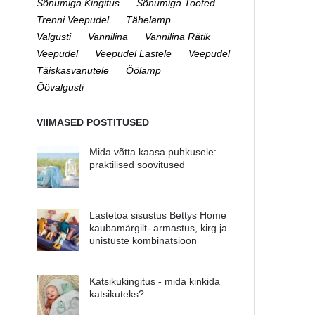
Sõnumiga Kingitus
Sõnumiga Tooted
Trenni Veepudel
Tähelamp
Valgusti
Vannilina
Vannilina Rätik
Veepudel
Veepudel Lastele
Veepudel
Täiskasvanutele
Öölamp
Öövalgusti
VIIMASED POSTITUSED
Mida võtta kaasa puhkusele:
praktilised soovitused
Lastetoa sisustus Bettys Home
kaubamärgilt- armastus, kirg ja
unistuste kombinatsioon
Katsikukingitus - mida kinkida
katsikuteks?