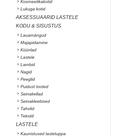
Kosmeetikakotid
Lukuga kotid
AKSESSUAARID LASTELE
KODU & SISUSTUS
Lauamängud
Majapidamine
Küünlad
Lastele
Lambid
Nagid
Peeglid
Puidust tooted
Seinakellad
Seinakleebised
Tahvlid
Tekstiil
LASTELE
Kaunistused lastetuppa