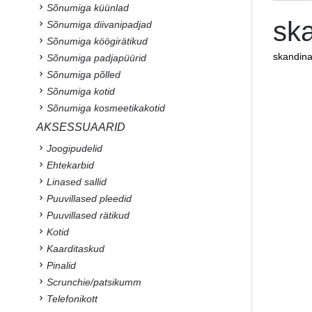
Sõnumiga küünlad
ska
Sõnumiga diivanipadjad
Sõnumiga köögirätikud
skandinaa
Sõnumiga padjapüürid
Sõnumiga põlled
Sõnumiga kotid
Sõnumiga kosmeetikakotid
AKSESSUAARID
Joogipudelid
Ehtekarbid
Linased sallid
Puuvillased pleedid
Puuvillased rätikud
Kotid
Kaarditaskud
Pinalid
Scrunchie/patsikumm
Telefonikott