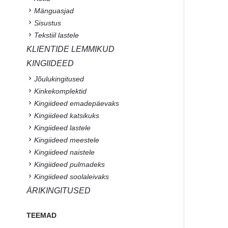
Mänguasjad
Sisustus
Tekstiil lastele
KLIENTIDE LEMMIKUD
KINGIIDEED
Jõulukingitused
Kinkekomplektid
Kingiideed emadepäevaks
Kingiideed katsikuks
Kingiideed lastele
Kingiideed meestele
Kingiideed naistele
Kingiideed pulmadeks
Kingiideed soolaleivaks
ÄRIKINGITUSED
TEEMAD