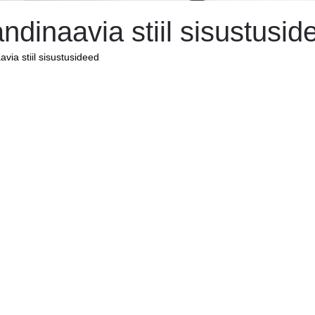
ndinaavia stiil sisustusid
via stiil sisustusideed