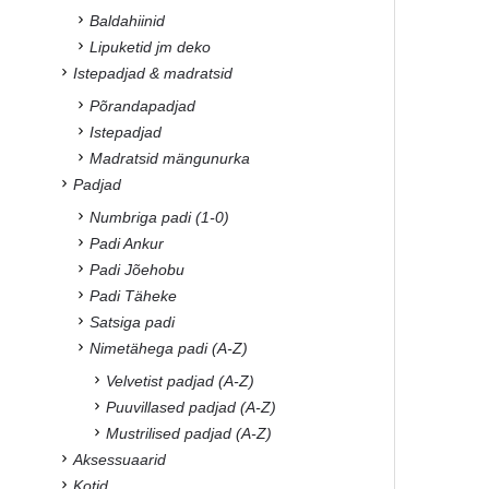
Baldahiinid
Lipuketid jm deko
Istepadjad & madratsid
Põrandapadjad
Istepadjad
Madratsid mängunurka
Padjad
Numbriga padi (1-0)
Padi Ankur
Padi Jõehobu
Padi Täheke
Satsiga padi
Nimetähega padi (A-Z)
Velvetist padjad (A-Z)
Puuvillased padjad (A-Z)
Mustrilised padjad (A-Z)
Aksessuaarid
Kotid