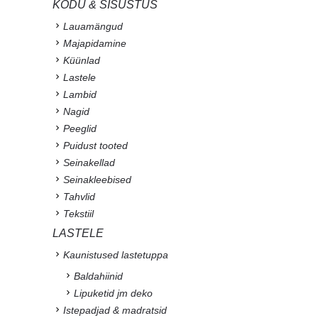
KODU & SISUSTUS
Lauamängud
Majapidamine
Küünlad
Lastele
Lambid
Nagid
Peeglid
Puidust tooted
Seinakellad
Seinakleebised
Tahvlid
Tekstiil
LASTELE
Kaunistused lastetuppa
Baldahiinid
Lipuketid jm deko
Istepadjad & madratsid