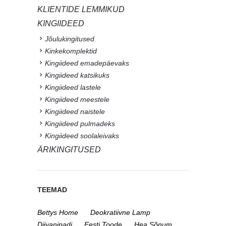
KLIENTIDE LEMMIKUD
KINGIIDEED
Jõulukingitused
Kinkekomplektid
Kingiideed emadepäevaks
Kingiideed katsikuks
Kingiideed lastele
Kingiideed meestele
Kingiideed naistele
Kingiideed pulmadeks
Kingiideed soolaleivaks
ÄRIKINGITUSED
TEEMAD
Bettys Home
Deokratiivne Lamp
Diivanipadi
Eesti Toode
Hea Sõnum