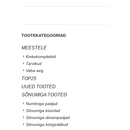
TOOTEKATEGOORIAD
MEESTELE
Kinkekomplektid
Tarvikud
Vaba aeg
TOP25
UUED TOOTED
SÕNUMIGA TOOTED
Numbriga padjad
Sõnumiga küünlad
Sõnumiga diivanipadjad
Sõnumiga köögirätikud