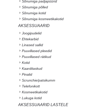
Sõnumiga padjapüürid
Sõnumiga põlled
Sõnumiga kotid
Sõnumiga kosmeetikakotid
AKSESSUAARID
Joogipudelid
Ehtekarbid
Linased sallid
Puuvillased pleedid
Puuvillased rätikud
Kotid
Kaarditaskud
Pinalid
Scrunchie/patsikumm
Telefonikott
Kosmeetikakotid
Lukuga kotid
AKSESSUAARID LASTELE