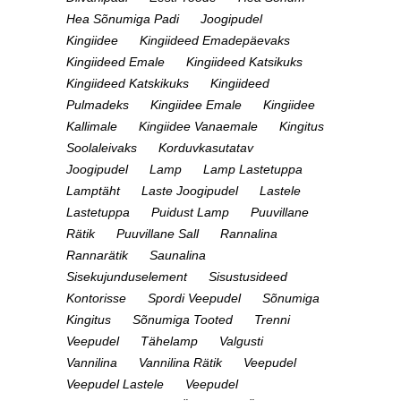
Hea Sõnumiga Padi
Joogipudel
Kingiidee
Kingiideed Emadepäevaks
Kingiideed Emale
Kingiideed Katsikuks
Kingiideed Katskikuks
Kingiideed
Pulmadeks
Kingiidee Emale
Kingiidee
Kallimale
Kingiidee Vanaemale
Kingitus
Soolaleivaks
Korduvkasutatav
Joogipudel
Lamp
Lamp Lastetuppa
Lamptäht
Laste Joogipudel
Lastele
Lastetuppa
Puidust Lamp
Puuvillane
Rätik
Puuvillane Sall
Rannalina
Rannarätik
Saunalina
Sisekujunduselement
Sisustusideed
Kontorisse
Spordi Veepudel
Sõnumiga
Kingitus
Sõnumiga Tooted
Trenni
Veepudel
Tähelamp
Valgusti
Vannilina
Vannilina Rätik
Veepudel
Veepudel Lastele
Veepudel