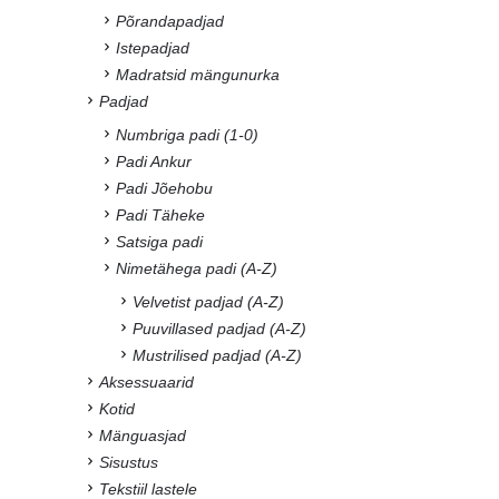
Põrandapadjad
Istepadjad
Madratsid mängunurka
Padjad
Numbriga padi (1-0)
Padi Ankur
Padi Jõehobu
Padi Täheke
Satsiga padi
Nimetähega padi (A-Z)
Velvetist padjad (A-Z)
Puuvillased padjad (A-Z)
Mustrilised padjad (A-Z)
Aksessuaarid
Kotid
Mänguasjad
Sisustus
Tekstiil lastele