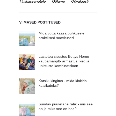
Täiskasvanutele
Öölamp
Öövalgusti
VIIMASED POSTITUSED
Mida võtta kaasa puhkusele:
praktilised soovitused
Lastetoa sisustus Bettys Home
kaubamärgilt- armastus, kirg ja
unistuste kombinatsioon
Katsikukingitus - mida kinkida
katsikuteks?
Sunday puuvillane rätik - mis see
on ja miks see on hea?