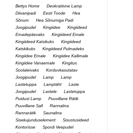
Bettys Home
Deokratiivne Lamp
Diivanipadi
Eesti Toode
Hea
Sõnum
Hea Sõnumiga Padi
Joogipudel
Kingiidee
Kingiideed
Emadepäevaks
Kingiideed Emale
Kingiideed Katsikuks
Kingiideed
Katskikuks
Kingiideed Pulmadeks
Kingiidee Emale
Kingiidee Kallimale
Kingiidee Vanaemale
Kingitus
Soolaleivaks
Korduvkasutatav
Joogipudel
Lamp
Lamp
Lastetuppa
Lamptäht
Laste
Joogipudel
Lastele
Lastetuppa
Puidust Lamp
Puuvillane Rätik
Puuvillane Sall
Rannalina
Rannarätik
Saunalina
Sisekujunduselement
Sisustusideed
Kontorisse
Spordi Veepudel