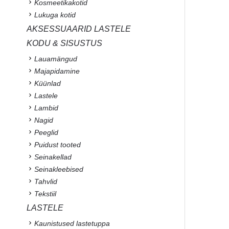
Kosmeetikakotid
Lukuga kotid
AKSESSUAARID LASTELE
KODU & SISUSTUS
Lauamängud
Majapidamine
Küünlad
Lastele
Lambid
Nagid
Peeglid
Puidust tooted
Seinakellad
Seinakleebised
Tahvlid
Tekstiil
LASTELE
Kaunistused lastetuppa