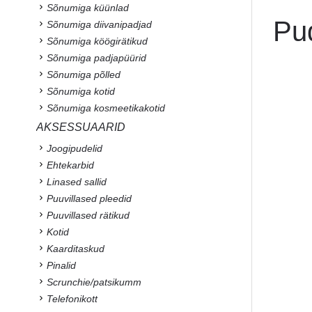
Sõnumiga küünlad
Pu
Sõnumiga diivanipadjad
Sõnumiga köögirätikud
Sõnumiga padjapüürid
Sõnumiga põlled
Sõnumiga kotid
Sõnumiga kosmeetikakotid
AKSESSUAARID
Joogipudelid
Ehtekarbid
Linased sallid
Puuvillased pleedid
Puuvillased rätikud
Kotid
Kaarditaskud
Pinalid
Scrunchie/patsikumm
Telefonikott