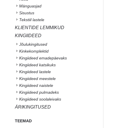
Mänguasjad
Sisustus
Tekstiil lastele
KLIENTIDE LEMMIKUD
KINGIIDEED
Jõulukingitused
Kinkekomplektid
Kingiideed emadepäevaks
Kingiideed katsikuks
Kingiideed lastele
Kingiideed meestele
Kingiideed naistele
Kingiideed pulmadeks
Kingiideed soolaleivaks
ÄRIKINGITUSED
TEEMAD