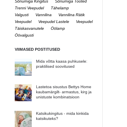
Sõnumiga Kingitus
Sõnumiga Tooted
Trenni Veepudel
Tähelamp
Valgusti
Vannilina
Vannilina Rätik
Veepudel
Veepudel Lastele
Veepudel
Täiskasvanutele
Öölamp
Öövalgusti
VIIMASED POSTITUSED
Mida võtta kaasa puhkusele:
praktilised soovitused
Lastetoa sisustus Bettys Home
kaubamärgilt- armastus, kirg ja
unistuste kombinatsioon
Katsikukingitus - mida kinkida
katsikuteks?