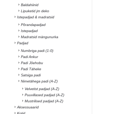
Baldahiinid
Lipuketid jm deko
Istepadjad & madratsid
Põrandapadjad
Istepadjad
Madratsid mängunurka
Padjad
Numbriga padi (1-0)
Padi Ankur
Padi Jõehobu
Padi Täheke
Satsiga padi
Nimetähega padi (A-Z)
Velvetist padjad (A-Z)
Puuvillased padjad (A-Z)
Mustrilised padjad (A-Z)
Aksessuaarid
Kotid