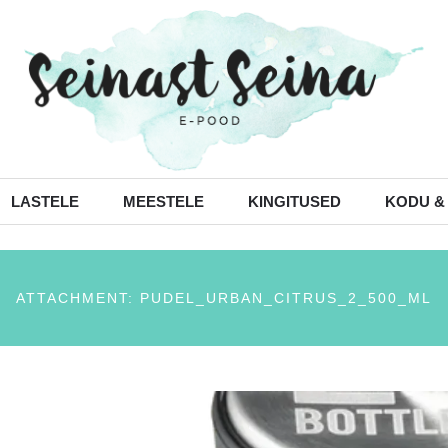
LASTELE
MEESTELE
KINGITUSED
KODU &
ATTACHMENT: PUDEL_URBAN_CITRUS_2_500_ML