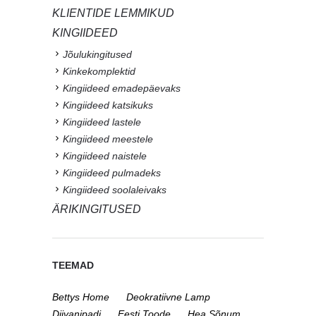
KLIENTIDE LEMMIKUD
KINGIIDEED
Jõulukingitused
Kinkekomplektid
Kingiideed emadepäevaks
Kingiideed katsikuks
Kingiideed lastele
Kingiideed meestele
Kingiideed naistele
Kingiideed pulmadeks
Kingiideed soolaleivaks
ÄRIKINGITUSED
TEEMAD
Bettys Home
Deokratiivne Lamp
Diivanipadi
Eesti Toode
Hea Sõnum