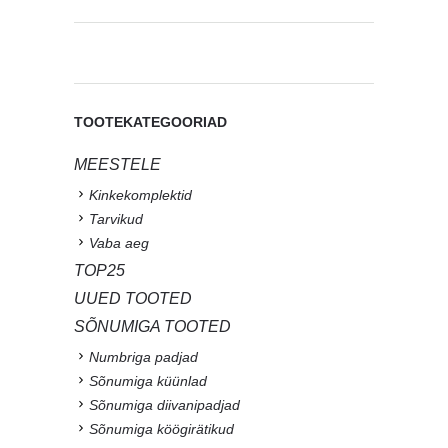
TOOTEKATEGOORIAD
MEESTELE
Kinkekomplektid
Tarvikud
Vaba aeg
TOP25
UUED TOOTED
SÕNUMIGA TOOTED
Numbriga padjad
Sõnumiga küünlad
Sõnumiga diivanipadjad
Sõnumiga köögirätikud