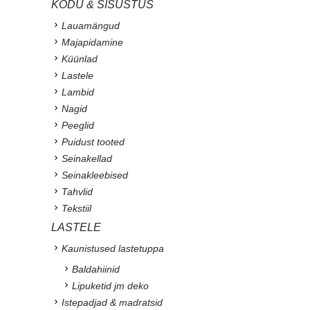
KODU & SISUSTUS
Lauamängud
Majapidamine
Küünlad
Lastele
Lambid
Nagid
Peeglid
Puidust tooted
Seinakellad
Seinakleebised
Tahvlid
Tekstiil
LASTELE
Kaunistused lastetuppa
Baldahiinid
Lipuketid jm deko
Istepadjad & madratsid