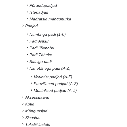
Põrandapadjad
Istepadjad
Madratsid mängunurka
Padjad
Numbriga padi (1-0)
Padi Ankur
Padi Jõehobu
Padi Täheke
Satsiga padi
Nimetähega padi (A-Z)
Velvetist padjad (A-Z)
Puuvillased padjad (A-Z)
Mustrilised padjad (A-Z)
Aksessuaarid
Kotid
Mänguasjad
Sisustus
Tekstiil lastele