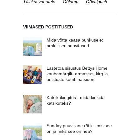
Täiskasvanutele
Öölamp
Öövalgusti
VIIMASED POSTITUSED
Mida võtta kaasa puhkusele:
praktilised soovitused
Lastetoa sisustus Bettys Home
kaubamärgilt- armastus, kirg ja
unistuste kombinatsioon
Katsikukingitus - mida kinkida
katsikuteks?
Sunday puuvillane rätik - mis see
on ja miks see on hea?