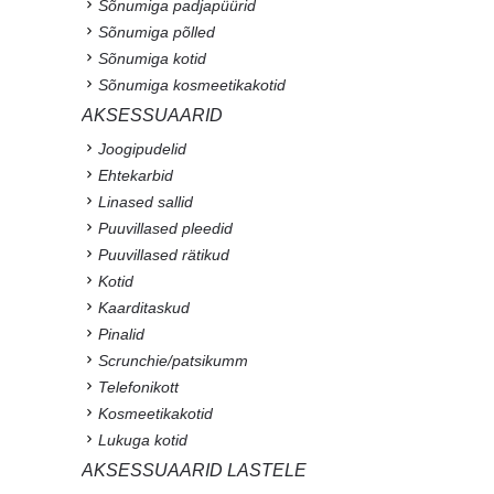
Sõnumiga padjapüürid
Sõnumiga põlled
Sõnumiga kotid
Sõnumiga kosmeetikakotid
AKSESSUAARID
Joogipudelid
Ehtekarbid
Linased sallid
Puuvillased pleedid
Puuvillased rätikud
Kotid
Kaarditaskud
Pinalid
Scrunchie/patsikumm
Telefonikott
Kosmeetikakotid
Lukuga kotid
AKSESSUAARID LASTELE