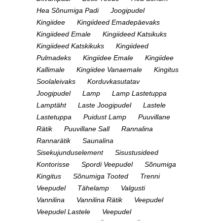
Hea Sõnumiga Padi
Joogipudel
Kingiidee
Kingiideed Emadepäevaks
Kingiideed Emale
Kingiideed Katsikuks
Kingiideed Katskikuks
Kingiideed
Pulmadeks
Kingiidee Emale
Kingiidee
Kallimale
Kingiidee Vanaemale
Kingitus
Soolaleivaks
Korduvkasutatav
Joogipudel
Lamp
Lamp Lastetuppa
Lamptäht
Laste Joogipudel
Lastele
Lastetuppa
Puidust Lamp
Puuvillane
Rätik
Puuvillane Sall
Rannalina
Rannarätik
Saunalina
Sisekujunduselement
Sisustusideed
Kontorisse
Spordi Veepudel
Sõnumiga
Kingitus
Sõnumiga Tooted
Trenni
Veepudel
Tähelamp
Valgusti
Vannilina
Vannilina Rätik
Veepudel
Veepudel Lastele
Veepudel