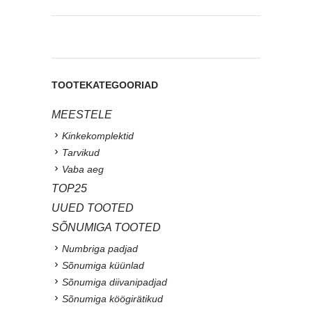
TOOTEKATEGOORIAD
MEESTELE
Kinkekomplektid
Tarvikud
Vaba aeg
TOP25
UUED TOOTED
SÕNUMIGA TOOTED
Numbriga padjad
Sõnumiga küünlad
Sõnumiga diivanipadjad
Sõnumiga köögirätikud