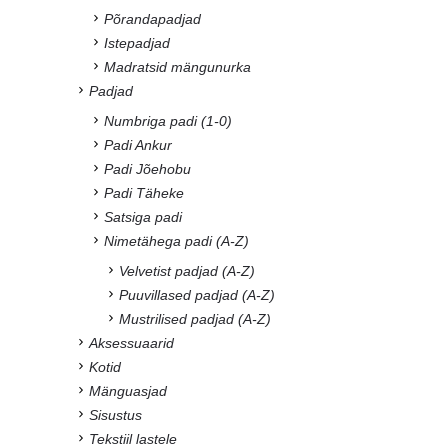
Põrandapadjad
Istepadjad
Madratsid mängunurka
Padjad
Numbriga padi (1-0)
Padi Ankur
Padi Jõehobu
Padi Täheke
Satsiga padi
Nimetähega padi (A-Z)
Velvetist padjad (A-Z)
Puuvillased padjad (A-Z)
Mustrilised padjad (A-Z)
Aksessuaarid
Kotid
Mänguasjad
Sisustus
Tekstiil lastele