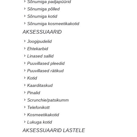
Sõnumiga padjapüürid
Sõnumiga põlled
Sõnumiga kotid
Sõnumiga kosmeetikakotid
AKSESSUAARID
Joogipudelid
Ehtekarbid
Linased sallid
Puuvillased pleedid
Puuvillased rätikud
Kotid
Kaarditaskud
Pinalid
Scrunchie/patsikumm
Telefonikott
Kosmeetikakotid
Lukuga kotid
AKSESSUAARID LASTELE