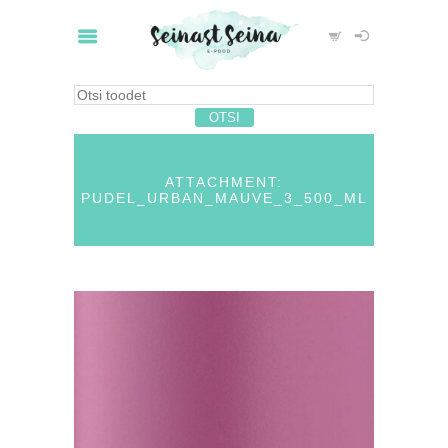
ATTACHMENT:
PUDEL_URBAN_MAUVE_3_500_ML