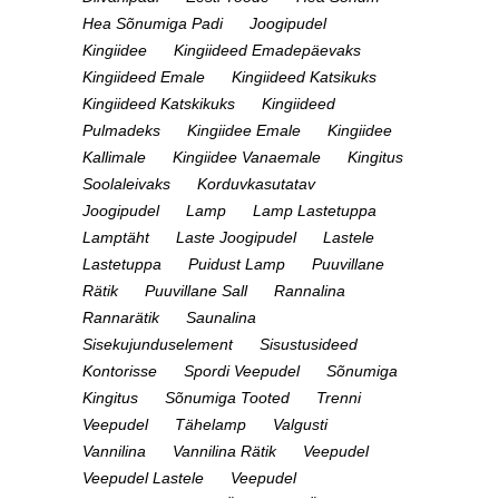
Hea Sõnumiga Padi
Joogipudel
Kingiidee
Kingiideed Emadepäevaks
Kingiideed Emale
Kingiideed Katsikuks
Kingiideed Katskikuks
Kingiideed
Pulmadeks
Kingiidee Emale
Kingiidee
Kallimale
Kingiidee Vanaemale
Kingitus
Soolaleivaks
Korduvkasutatav
Joogipudel
Lamp
Lamp Lastetuppa
Lamptäht
Laste Joogipudel
Lastele
Lastetuppa
Puidust Lamp
Puuvillane
Rätik
Puuvillane Sall
Rannalina
Rannarätik
Saunalina
Sisekujunduselement
Sisustusideed
Kontorisse
Spordi Veepudel
Sõnumiga
Kingitus
Sõnumiga Tooted
Trenni
Veepudel
Tähelamp
Valgusti
Vannilina
Vannilina Rätik
Veepudel
Veepudel Lastele
Veepudel