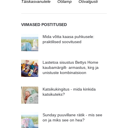
Täiskasvanutele
Öölamp
Öövalgusti
VIIMASED POSTITUSED
Mida võtta kaasa puhkusele:
praktilised soovitused
Lastetoa sisustus Bettys Home
kaubamärgilt- armastus, kirg ja
unistuste kombinatsioon
Katsikukingitus - mida kinkida
katsikuteks?
Sunday puuvillane rätik - mis see
on ja miks see on hea?