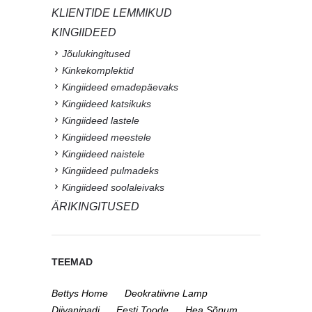
KLIENTIDE LEMMIKUD
KINGIIDEED
Jõulukingitused
Kinkekomplektid
Kingiideed emadepäevaks
Kingiideed katsikuks
Kingiideed lastele
Kingiideed meestele
Kingiideed naistele
Kingiideed pulmadeks
Kingiideed soolaleivaks
ÄRIKINGITUSED
TEEMAD
Bettys Home
Deokratiivne Lamp
Diivanipadi
Eesti Toode
Hea Sõnum