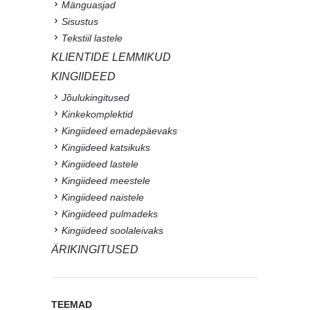
Mänguasjad
Sisustus
Tekstiil lastele
KLIENTIDE LEMMIKUD
KINGIIDEED
Jõulukingitused
Kinkekomplektid
Kingiideed emadepäevaks
Kingiideed katsikuks
Kingiideed lastele
Kingiideed meestele
Kingiideed naistele
Kingiideed pulmadeks
Kingiideed soolaleivaks
ÄRIKINGITUSED
TEEMAD