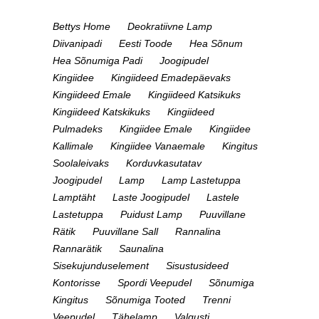
Bettys Home
Deokratiivne Lamp
Diivanipadi
Eesti Toode
Hea Sõnum
Hea Sõnumiga Padi
Joogipudel
Kingiidee
Kingiideed Emadepäevaks
Kingiideed Emale
Kingiideed Katsikuks
Kingiideed Katskikuks
Kingiideed
Pulmadeks
Kingiidee Emale
Kingiidee
Kallimale
Kingiidee Vanaemale
Kingitus
Soolaleivaks
Korduvkasutatav
Joogipudel
Lamp
Lamp Lastetuppa
Lamptäht
Laste Joogipudel
Lastele
Lastetuppa
Puidust Lamp
Puuvillane
Rätik
Puuvillane Sall
Rannalina
Rannarätik
Saunalina
Sisekujunduselement
Sisustusideed
Kontorisse
Spordi Veepudel
Sõnumiga
Kingitus
Sõnumiga Tooted
Trenni
Veepudel
Tähelamp
Valgusti