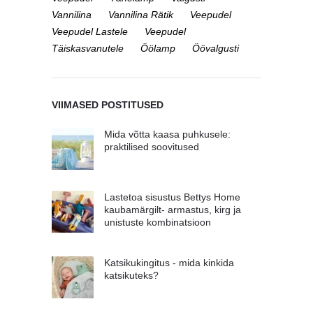
Vannilina
Vannilina Rätik
Veepudel
Veepudel Lastele
Veepudel
Täiskasvanutele
Öölamp
Öövalgusti
VIIMASED POSTITUSED
Mida võtta kaasa puhkusele:
praktilised soovitused
Lastetoa sisustus Bettys Home
kaubamärgilt- armastus, kirg ja
unistuste kombinatsioon
Katsikukingitus - mida kinkida
katsikuteks?