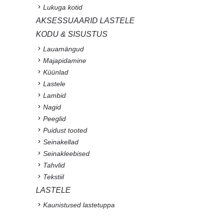
Lukuga kotid
AKSESSUAARID LASTELE
KODU & SISUSTUS
Lauamängud
Majapidamine
Küünlad
Lastele
Lambid
Nagid
Peeglid
Puidust tooted
Seinakellad
Seinakleebised
Tahvlid
Tekstiil
LASTELE
Kaunistused lastetuppa