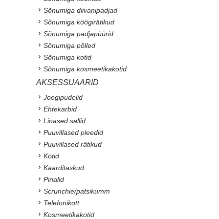
Sõnumiga diivanipadjad
Sõnumiga köögirätikud
Sõnumiga padjapüürid
Sõnumiga põlled
Sõnumiga kotid
Sõnumiga kosmeetikakotid
AKSESSUAARID
Joogipudelid
Ehtekarbid
Linased sallid
Puuvillased pleedid
Puuvillased rätikud
Kotid
Kaarditaskud
Pinalid
Scrunchie/patsikumm
Telefonikott
Kosmeetikakotid