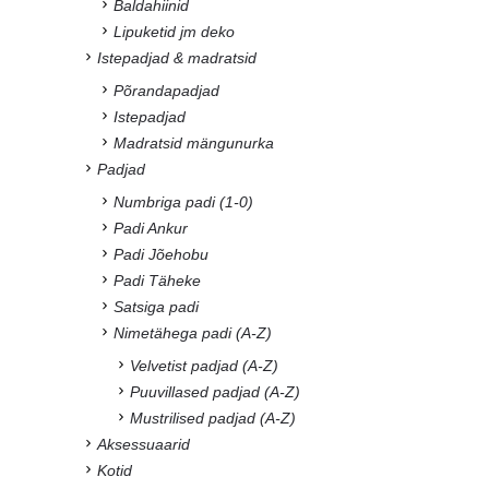
Baldahiinid
Lipuketid jm deko
Istepadjad & madratsid
Põrandapadjad
Istepadjad
Madratsid mängunurka
Padjad
Numbriga padi (1-0)
Padi Ankur
Padi Jõehobu
Padi Täheke
Satsiga padi
Nimetähega padi (A-Z)
Velvetist padjad (A-Z)
Puuvillased padjad (A-Z)
Mustrilised padjad (A-Z)
Aksessuaarid
Kotid