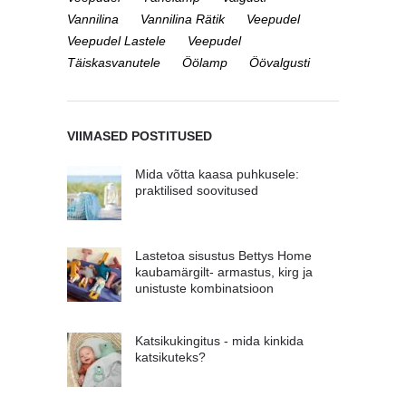
Vannilina
Vannilina Rätik
Veepudel
Veepudel Lastele
Veepudel
Täiskasvanutele
Öölamp
Öövalgusti
VIIMASED POSTITUSED
Mida võtta kaasa puhkusele:
praktilised soovitused
Lastetoa sisustus Bettys Home
kaubamärgilt- armastus, kirg ja
unistuste kombinatsioon
Katsikukingitus - mida kinkida
katsikuteks?