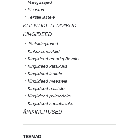
Mänguasjad
Sisustus
Tekstiil lastele
KLIENTIDE LEMMIKUD
KINGIIDEED
Jõulukingitused
Kinkekomplektid
Kingiideed emadepäevaks
Kingiideed katsikuks
Kingiideed lastele
Kingiideed meestele
Kingiideed naistele
Kingiideed pulmadeks
Kingiideed soolaleivaks
ÄRIKINGITUSED
TEEMAD