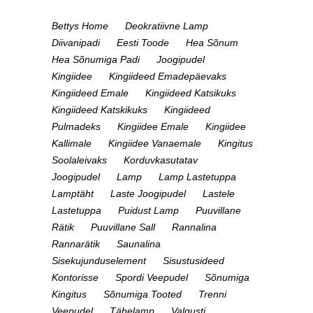
Bettys Home
Deokratiivne Lamp
Diivanipadi
Eesti Toode
Hea Sõnum
Hea Sõnumiga Padi
Joogipudel
Kingiidee
Kingiideed Emadepäevaks
Kingiideed Emale
Kingiideed Katsikuks
Kingiideed Katskikuks
Kingiideed
Pulmadeks
Kingiidee Emale
Kingiidee
Kallimale
Kingiidee Vanaemale
Kingitus
Soolaleivaks
Korduvkasutatav
Joogipudel
Lamp
Lamp Lastetuppa
Lamptäht
Laste Joogipudel
Lastele
Lastetuppa
Puidust Lamp
Puuvillane
Rätik
Puuvillane Sall
Rannalina
Rannarätik
Saunalina
Sisekujunduselement
Sisustusideed
Kontorisse
Spordi Veepudel
Sõnumiga
Kingitus
Sõnumiga Tooted
Trenni
Veepudel
Tähelamp
Valgusti