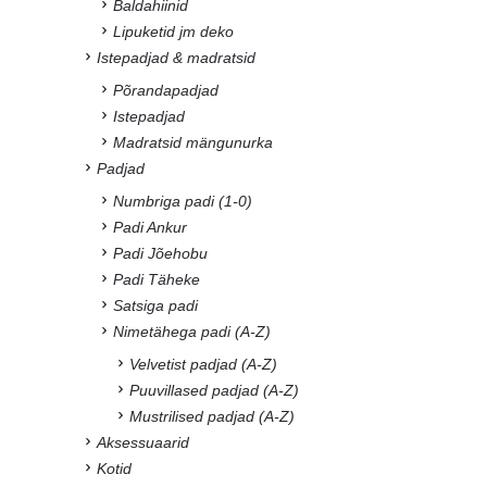
Baldahiinid
Lipuketid jm deko
Istepadjad & madratsid
Põrandapadjad
Istepadjad
Madratsid mängunurka
Padjad
Numbriga padi (1-0)
Padi Ankur
Padi Jõehobu
Padi Täheke
Satsiga padi
Nimetähega padi (A-Z)
Velvetist padjad (A-Z)
Puuvillased padjad (A-Z)
Mustrilised padjad (A-Z)
Aksessuaarid
Kotid