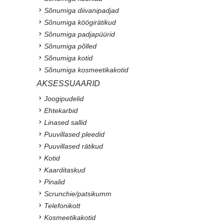
Sõnumiga diivanipadjad
Sõnumiga köögirätikud
Sõnumiga padjapüürid
Sõnumiga põlled
Sõnumiga kotid
Sõnumiga kosmeetikakotid
AKSESSUAARID
Joogipudelid
Ehtekarbid
Linased sallid
Puuvillased pleedid
Puuvillased rätikud
Kotid
Kaarditaskud
Pinalid
Scrunchie/patsikumm
Telefonikott
Kosmeetikakotid