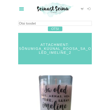
ATTACHMENT:
SÕNUMIGA_KÜÜNAL_ROOSA_SA_O
LED_IMELINE_2