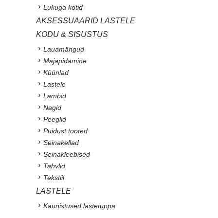
Lukuga kotid
AKSESSUAARID LASTELE
KODU & SISUSTUS
Lauamängud
Majapidamine
Küünlad
Lastele
Lambid
Nagid
Peeglid
Puidust tooted
Seinakellad
Seinakleebised
Tahvlid
Tekstiil
LASTELE
Kaunistused lastetuppa