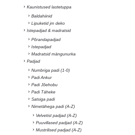
Kaunistused lastetuppa
Baldahiinid
Lipuketid jm deko
Istepadjad & madratsid
Põrandapadjad
Istepadjad
Madratsid mängunurka
Padjad
Numbriga padi (1-0)
Padi Ankur
Padi Jõehobu
Padi Täheke
Satsiga padi
Nimetähega padi (A-Z)
Velvetist padjad (A-Z)
Puuvillased padjad (A-Z)
Mustrilised padjad (A-Z)