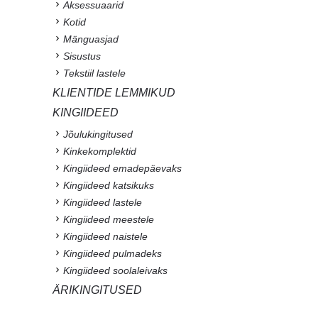
Aksessuaarid
Kotid
Mänguasjad
Sisustus
Tekstiil lastele
KLIENTIDE LEMMIKUD
KINGIIDEED
Jõulukingitused
Kinkekomplektid
Kingiideed emadepäevaks
Kingiideed katsikuks
Kingiideed lastele
Kingiideed meestele
Kingiideed naistele
Kingiideed pulmadeks
Kingiideed soolaleivaks
ÄRIKINGITUSED