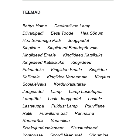
TEEMAD
Bettys Home
Deokratiivne Lamp
Diivanipadi
Eesti Toode
Hea Sõnum
Hea Sõnumiga Padi
Joogipudel
Kingiidee
Kingiideed Emadepäevaks
Kingiideed Emale
Kingiideed Katsikuks
Kingiideed Katskikuks
Kingiideed
Pulmadeks
Kingiidee Emale
Kingiidee
Kallimale
Kingiidee Vanaemale
Kingitus
Soolaleivaks
Korduvkasutatav
Joogipudel
Lamp
Lamp Lastetuppa
Lamptäht
Laste Joogipudel
Lastele
Lastetuppa
Puidust Lamp
Puuvillane
Rätik
Puuvillane Sall
Rannalina
Rannarätik
Saunalina
Sisekujunduselement
Sisustusideed
Kontorisse
Spordi Veepudel
Sõnumiga