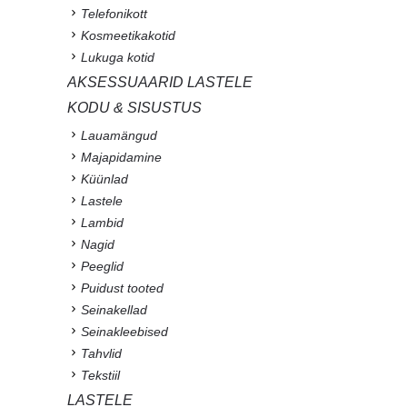
Telefonikott
Kosmeetikakotid
Lukuga kotid
AKSESSUAARID LASTELE
KODU & SISUSTUS
Lauamängud
Majapidamine
Küünlad
Lastele
Lambid
Nagid
Peeglid
Puidust tooted
Seinakellad
Seinakleebised
Tahvlid
Tekstiil
LASTELE