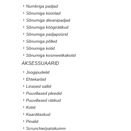
Numbriga padjad
Sõnumiga küünlad
Sõnumiga diivanipadjad
Sõnumiga köögirätikud
Sõnumiga padjapüürid
Sõnumiga põlled
Sõnumiga kotid
Sõnumiga kosmeetikakotid
AKSESSUAARID
Joogipudelid
Ehtekarbid
Linased sallid
Puuvillased pleedid
Puuvillased rätikud
Kotid
Kaarditaskud
Pinalid
Scrunchie/patsikumm