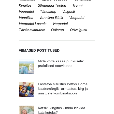
Kingitus
Sõnumiga Tooted
Trenni
Veepudel
Tähelamp
Valgusti
Vannilina
Vannilina Rätik
Veepudel
Veepudel Lastele
Veepudel
Täiskasvanutele
Öölamp
Öövalgusti
VIIMASED POSTITUSED
Mida võtta kaasa puhkusele:
praktilised soovitused
Lastetoa sisustus Bettys Home
kaubamärgilt- armastus, kirg ja
unistuste kombinatsioon
Katsikukingitus - mida kinkida
katsikuteks?