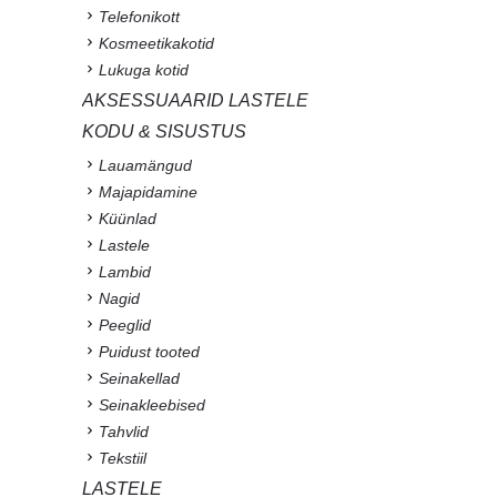
Telefonikott
Kosmeetikakotid
Lukuga kotid
AKSESSUAARID LASTELE
KODU & SISUSTUS
Lauamängud
Majapidamine
Küünlad
Lastele
Lambid
Nagid
Peeglid
Puidust tooted
Seinakellad
Seinakleebised
Tahvlid
Tekstiil
LASTELE