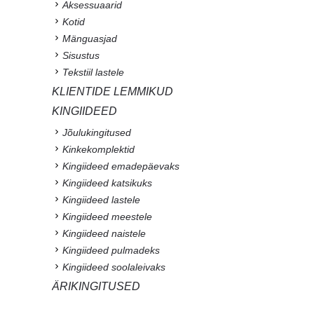
Aksessuaarid
Kotid
Mänguasjad
Sisustus
Tekstiil lastele
KLIENTIDE LEMMIKUD
KINGIIDEED
Jõulukingitused
Kinkekomplektid
Kingiideed emadepäevaks
Kingiideed katsikuks
Kingiideed lastele
Kingiideed meestele
Kingiideed naistele
Kingiideed pulmadeks
Kingiideed soolaleivaks
ÄRIKINGITUSED