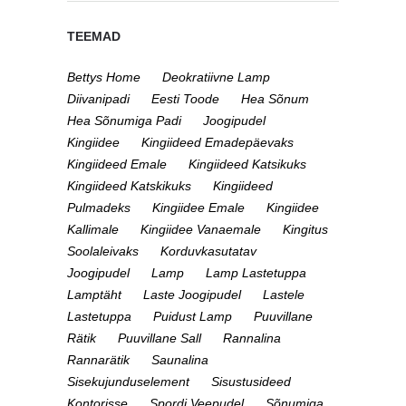
TEEMAD
Bettys Home
Deokratiivne Lamp
Diivanipadi
Eesti Toode
Hea Sõnum
Hea Sõnumiga Padi
Joogipudel
Kingiidee
Kingiideed Emadepäevaks
Kingiideed Emale
Kingiideed Katsikuks
Kingiideed Katskikuks
Kingiideed
Pulmadeks
Kingiidee Emale
Kingiidee
Kallimale
Kingiidee Vanaemale
Kingitus
Soolaleivaks
Korduvkasutatav
Joogipudel
Lamp
Lamp Lastetuppa
Lamptäht
Laste Joogipudel
Lastele
Lastetuppa
Puidust Lamp
Puuvillane
Rätik
Puuvillane Sall
Rannalina
Rannarätik
Saunalina
Sisekujunduselement
Sisustusideed
Kontorisse
Spordi Veepudel
Sõnumiga