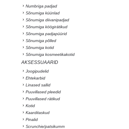
Numbriga padjad
Sõnumiga küünlad
Sõnumiga diivanipadjad
Sõnumiga köögirätikud
Sõnumiga padjapüürid
Sõnumiga põlled
Sõnumiga kotid
Sõnumiga kosmeetikakotid
AKSESSUAARID
Joogipudelid
Ehtekarbid
Linased sallid
Puuvillased pleedid
Puuvillased rätikud
Kotid
Kaarditaskud
Pinalid
Scrunchie/patsikumm