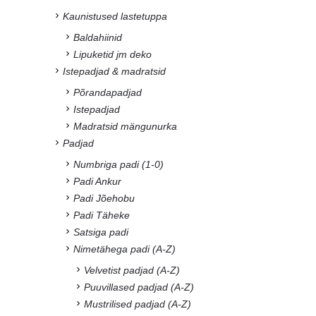
Kaunistused lastetuppa
Baldahiinid
Lipuketid jm deko
Istepadjad & madratsid
Põrandapadjad
Istepadjad
Madratsid mängunurka
Padjad
Numbriga padi (1-0)
Padi Ankur
Padi Jõehobu
Padi Täheke
Satsiga padi
Nimetähega padi (A-Z)
Velvetist padjad (A-Z)
Puuvillased padjad (A-Z)
Mustrilised padjad (A-Z)