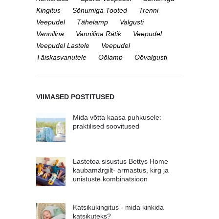
Kingitus
Sõnumiga Tooted
Trenni
Veepudel
Tähelamp
Valgusti
Vannilina
Vannilina Rätik
Veepudel
Veepudel Lastele
Veepudel
Täiskasvanutele
Öölamp
Öövalgusti
VIIMASED POSTITUSED
Mida võtta kaasa puhkusele:
praktilised soovitused
Lastetoa sisustus Bettys Home
kaubamärgilt- armastus, kirg ja
unistuste kombinatsioon
Katsikukingitus - mida kinkida
katsikuteks?