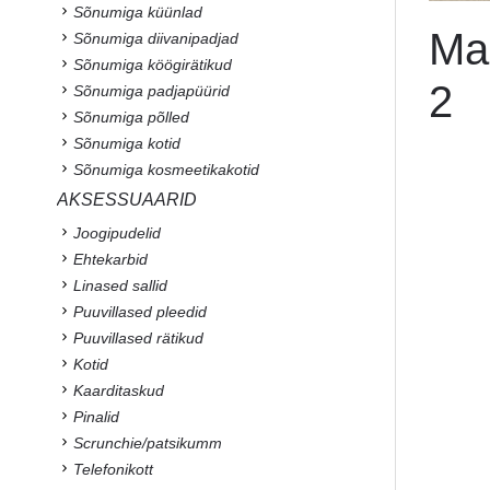
Sõnumiga küünlad
Maa
Sõnumiga diivanipadjad
Sõnumiga köögirätikud
2
Sõnumiga padjapüürid
Sõnumiga põlled
Sõnumiga kotid
Sõnumiga kosmeetikakotid
AKSESSUAARID
Joogipudelid
Ehtekarbid
Linased sallid
Puuvillased pleedid
Puuvillased rätikud
Kotid
Kaarditaskud
Pinalid
Scrunchie/patsikumm
Telefonikott