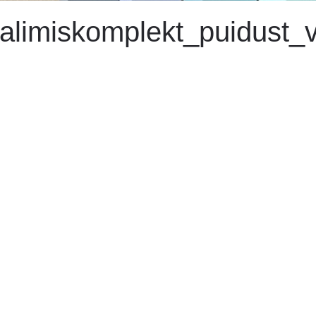
limiskomplekt_puidust_vi