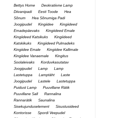
Bettys Home
Deokratiivne Lamp
Diivanipadi
Eesti Toode
Hea
Sõnum
Hea Sõnumiga Padi
Joogipudel
Kingiidee
Kingiideed
Emadepäevaks
Kingiideed Emale
Kingiideed Katsikuks
Kingiideed
Katskikuks
Kingiideed Pulmadeks
Kingiidee Emale
Kingiidee Kallimale
Kingiidee Vanaemale
Kingitus
Soolaleivaks
Korduvkasutatav
Joogipudel
Lamp
Lamp
Lastetuppa
Lamptäht
Laste
Joogipudel
Lastele
Lastetuppa
Puidust Lamp
Puuvillane Rätik
Puuvillane Sall
Rannalina
Rannarätik
Saunalina
Sisekujunduselement
Sisustusideed
Kontorisse
Spordi Veepudel