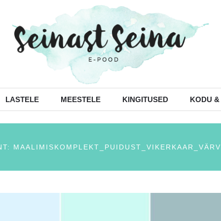
LASTELE
MEESTELE
KINGITUSED
KODU &
T: MAALIMISKOMPLEKT_PUIDUST_VIKERKAAR_VÄRV