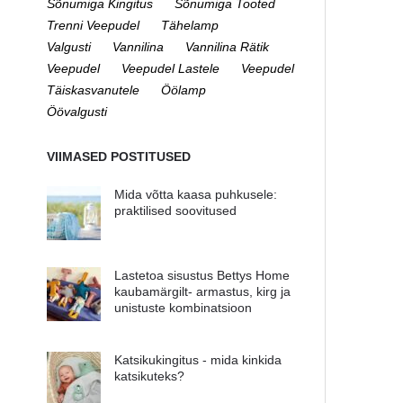
Sõnumiga Kingitus
Sõnumiga Tooted
Trenni Veepudel
Tähelamp
Valgusti
Vannilina
Vannilina Rätik
Veepudel
Veepudel Lastele
Veepudel
Täiskasvanutele
Öölamp
Öövalgusti
VIIMASED POSTITUSED
Mida võtta kaasa puhkusele:
praktilised soovitused
Lastetoa sisustus Bettys Home
kaubamärgilt- armastus, kirg ja
unistuste kombinatsioon
Katsikukingitus - mida kinkida
katsikuteks?