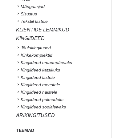
Mänguasjad
Sisustus
Tekstiil lastele
KLIENTIDE LEMMIKUD
KINGIIDEED
Jõulukingitused
Kinkekomplektid
Kingiideed emadepäevaks
Kingiideed katsikuks
Kingiideed lastele
Kingiideed meestele
Kingiideed naistele
Kingiideed pulmadeks
Kingiideed soolaleivaks
ÄRIKINGITUSED
TEEMAD