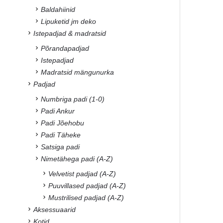
Baldahiinid
Lipuketid jm deko
Istepadjad & madratsid
Põrandapadjad
Istepadjad
Madratsid mängunurka
Padjad
Numbriga padi (1-0)
Padi Ankur
Padi Jõehobu
Padi Täheke
Satsiga padi
Nimetähega padi (A-Z)
Velvetist padjad (A-Z)
Puuvillased padjad (A-Z)
Mustrilised padjad (A-Z)
Aksessuaarid
Kotid