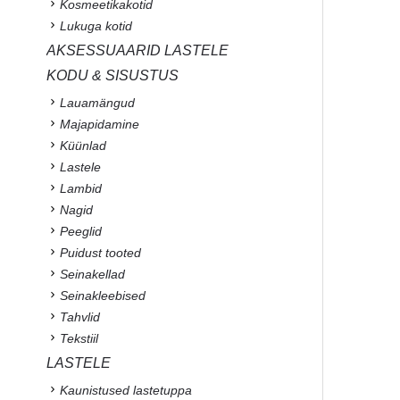
Kosmeetikakotid
Lukuga kotid
AKSESSUAARID LASTELE
KODU & SISUSTUS
Lauamängud
Majapidamine
Küünlad
Lastele
Lambid
Nagid
Peeglid
Puidust tooted
Seinakellad
Seinakleebised
Tahvlid
Tekstiil
LASTELE
Kaunistused lastetuppa