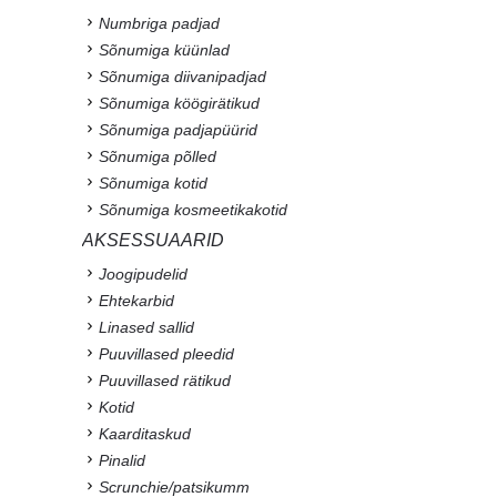
Numbriga padjad
Sõnumiga küünlad
Sõnumiga diivanipadjad
Sõnumiga köögirätikud
Sõnumiga padjapüürid
Sõnumiga põlled
Sõnumiga kotid
Sõnumiga kosmeetikakotid
AKSESSUAARID
Joogipudelid
Ehtekarbid
Linased sallid
Puuvillased pleedid
Puuvillased rätikud
Kotid
Kaarditaskud
Pinalid
Scrunchie/patsikumm