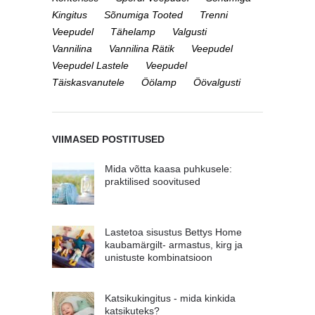
Kingitus
Sõnumiga Tooted
Trenni
Veepudel
Tähelamp
Valgusti
Vannilina
Vannilina Rätik
Veepudel
Veepudel Lastele
Veepudel
Täiskasvanutele
Öölamp
Öövalgusti
VIIMASED POSTITUSED
Mida võtta kaasa puhkusele:
praktilised soovitused
Lastetoa sisustus Bettys Home
kaubamärgilt- armastus, kirg ja
unistuste kombinatsioon
Katsikukingitus - mida kinkida
katsikuteks?