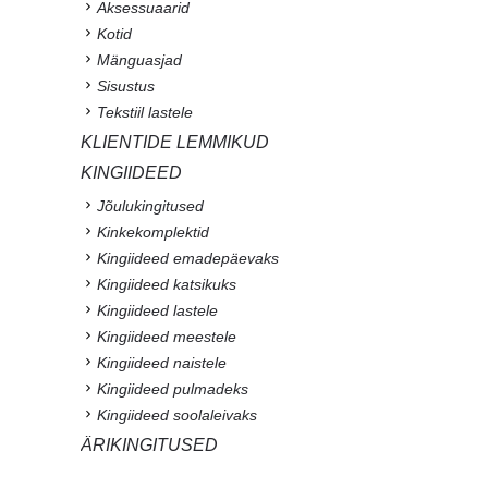
Aksessuaarid
Kotid
Mänguasjad
Sisustus
Tekstiil lastele
KLIENTIDE LEMMIKUD
KINGIIDEED
Jõulukingitused
Kinkekomplektid
Kingiideed emadepäevaks
Kingiideed katsikuks
Kingiideed lastele
Kingiideed meestele
Kingiideed naistele
Kingiideed pulmadeks
Kingiideed soolaleivaks
ÄRIKINGITUSED