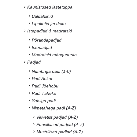
Kaunistused lastetuppa
Baldahiinid
Lipuketid jm deko
Istepadjad & madratsid
Põrandapadjad
Istepadjad
Madratsid mängunurka
Padjad
Numbriga padi (1-0)
Padi Ankur
Padi Jõehobu
Padi Täheke
Satsiga padi
Nimetähega padi (A-Z)
Velvetist padjad (A-Z)
Puuvillased padjad (A-Z)
Mustrilised padjad (A-Z)