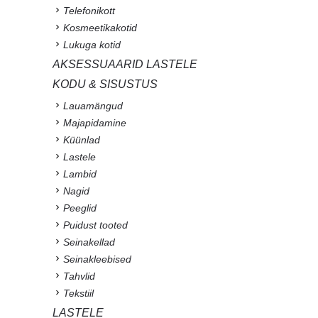
Telefonikott
Kosmeetikakotid
Lukuga kotid
AKSESSUAARID LASTELE
KODU & SISUSTUS
Lauamängud
Majapidamine
Küünlad
Lastele
Lambid
Nagid
Peeglid
Puidust tooted
Seinakellad
Seinakleebised
Tahvlid
Tekstiil
LASTELE