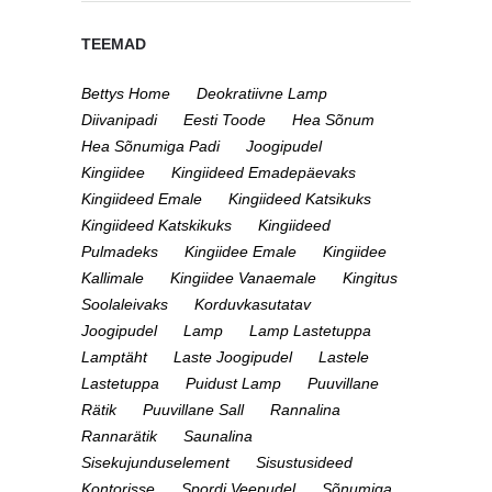
TEEMAD
Bettys Home
Deokratiivne Lamp
Diivanipadi
Eesti Toode
Hea Sõnum
Hea Sõnumiga Padi
Joogipudel
Kingiidee
Kingiideed Emadepäevaks
Kingiideed Emale
Kingiideed Katsikuks
Kingiideed Katskikuks
Kingiideed
Pulmadeks
Kingiidee Emale
Kingiidee
Kallimale
Kingiidee Vanaemale
Kingitus
Soolaleivaks
Korduvkasutatav
Joogipudel
Lamp
Lamp Lastetuppa
Lamptäht
Laste Joogipudel
Lastele
Lastetuppa
Puidust Lamp
Puuvillane
Rätik
Puuvillane Sall
Rannalina
Rannarätik
Saunalina
Sisekujunduselement
Sisustusideed
Kontorisse
Spordi Veepudel
Sõnumiga