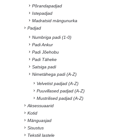
Põrandapadjad
Istepadjad
Madratsid mängunurka
Padjad
Numbriga padi (1-0)
Padi Ankur
Padi Jõehobu
Padi Täheke
Satsiga padi
Nimetähega padi (A-Z)
Velvetist padjad (A-Z)
Puuvillased padjad (A-Z)
Mustrilised padjad (A-Z)
Aksessuaarid
Kotid
Mänguasjad
Sisustus
Tekstiil lastele