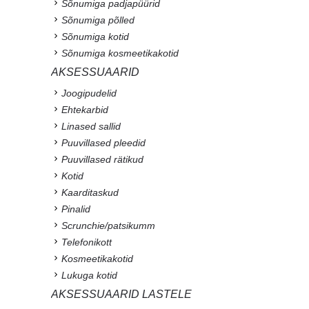
Sõnumiga padjapüürid
Sõnumiga põlled
Sõnumiga kotid
Sõnumiga kosmeetikakotid
AKSESSUAARID
Joogipudelid
Ehtekarbid
Linased sallid
Puuvillased pleedid
Puuvillased rätikud
Kotid
Kaarditaskud
Pinalid
Scrunchie/patsikumm
Telefonikott
Kosmeetikakotid
Lukuga kotid
AKSESSUAARID LASTELE