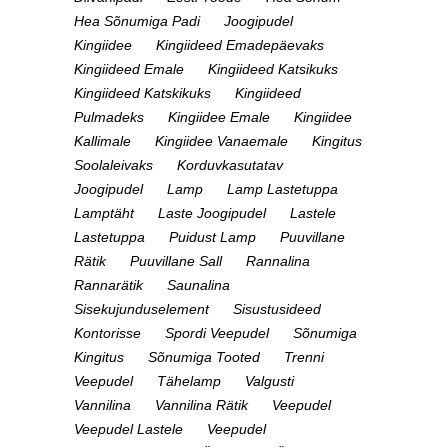
Hea Sõnumiga Padi
Joogipudel
Kingiidee
Kingiideed Emadepäevaks
Kingiideed Emale
Kingiideed Katsikuks
Kingiideed Katskikuks
Kingiideed
Pulmadeks
Kingiidee Emale
Kingiidee
Kallimale
Kingiidee Vanaemale
Kingitus
Soolaleivaks
Korduvkasutatav
Joogipudel
Lamp
Lamp Lastetuppa
Lamptäht
Laste Joogipudel
Lastele
Lastetuppa
Puidust Lamp
Puuvillane
Rätik
Puuvillane Sall
Rannalina
Rannarätik
Saunalina
Sisekujunduselement
Sisustusideed
Kontorisse
Spordi Veepudel
Sõnumiga
Kingitus
Sõnumiga Tooted
Trenni
Veepudel
Tähelamp
Valgusti
Vannilina
Vannilina Rätik
Veepudel
Veepudel Lastele
Veepudel