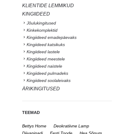
KLIENTIDE LEMMIKUD
KINGIIDEED
Jõulukingitused
Kinkekomplektid
Kingiideed emadepäevaks
Kingiideed katsikuks
Kingiideed lastele
Kingiideed meestele
Kingiideed naistele
Kingiideed pulmadeks
Kingiideed soolaleivaks
ÄRIKINGITUSED
TEEMAD
Bettys Home
Deokratiivne Lamp
Diivanipadi
Eesti Toode
Hea Sõnum