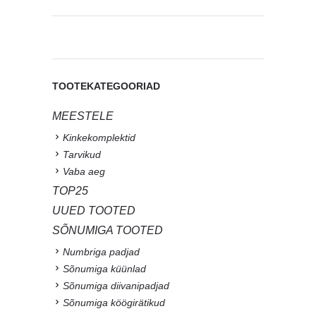
TOOTEKATEGOORIAD
MEESTELE
Kinkekomplektid
Tarvikud
Vaba aeg
TOP25
UUED TOOTED
SÕNUMIGA TOOTED
Numbriga padjad
Sõnumiga küünlad
Sõnumiga diivanipadjad
Sõnumiga köögirätikud