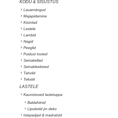
KODU & SISUSTUS
Lauamängud
Majapidamine
Küünlad
Lastele
Lambid
Nagid
Peeglid
Puidust tooted
Seinakellad
Seinakleebised
Tahvlid
Tekstiil
LASTELE
Kaunistused lastetuppa
Baldahiinid
Lipuketid jm deko
Istepadjad & madratsid