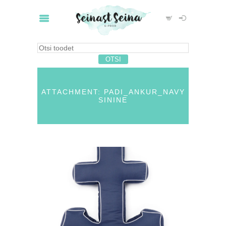
ATTACHMENT: PADI_ANKUR_NAVY
SININE