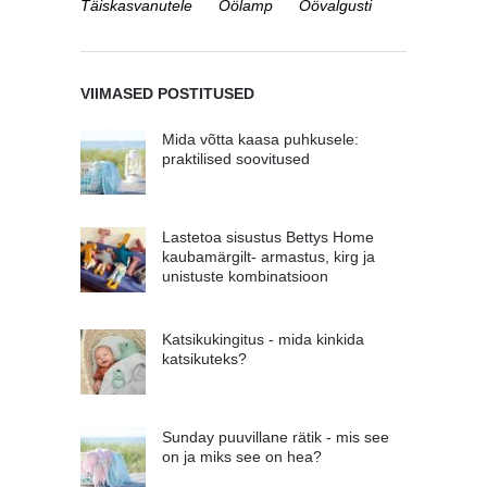
Täiskasvanutele
Öölamp
Öövalgusti
VIIMASED POSTITUSED
Mida võtta kaasa puhkusele:
praktilised soovitused
Lastetoa sisustus Bettys Home
kaubamärgilt- armastus, kirg ja
unistuste kombinatsioon
Katsikukingitus - mida kinkida
katsikuteks?
Sunday puuvillane rätik - mis see
on ja miks see on hea?