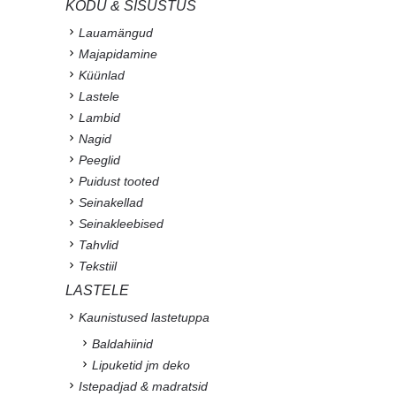
KODU & SISUSTUS
Lauamängud
Majapidamine
Küünlad
Lastele
Lambid
Nagid
Peeglid
Puidust tooted
Seinakellad
Seinakleebised
Tahvlid
Tekstiil
LASTELE
Kaunistused lastetuppa
Baldahiinid
Lipuketid jm deko
Istepadjad & madratsid