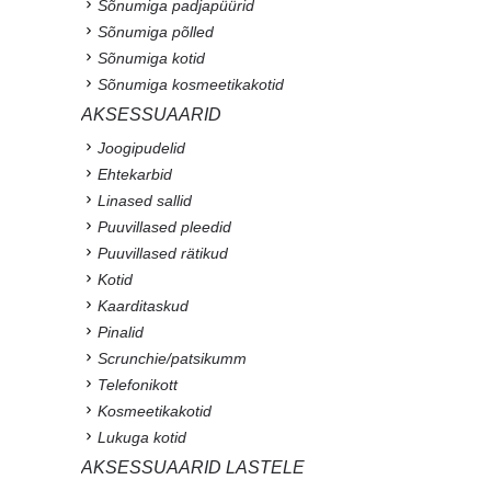
Sõnumiga padjapüürid
Sõnumiga põlled
Sõnumiga kotid
Sõnumiga kosmeetikakotid
AKSESSUAARID
Joogipudelid
Ehtekarbid
Linased sallid
Puuvillased pleedid
Puuvillased rätikud
Kotid
Kaarditaskud
Pinalid
Scrunchie/patsikumm
Telefonikott
Kosmeetikakotid
Lukuga kotid
AKSESSUAARID LASTELE