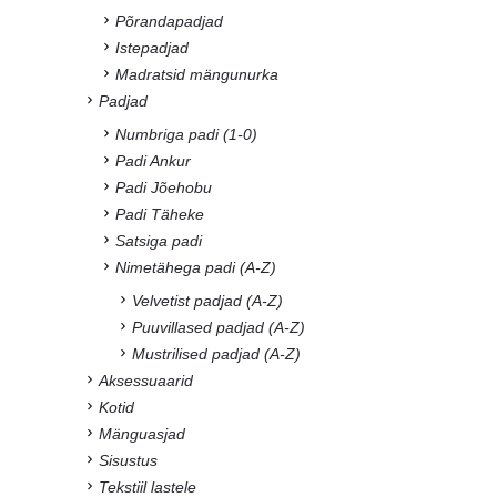
Põrandapadjad
Istepadjad
Madratsid mängunurka
Padjad
Numbriga padi (1-0)
Padi Ankur
Padi Jõehobu
Padi Täheke
Satsiga padi
Nimetähega padi (A-Z)
Velvetist padjad (A-Z)
Puuvillased padjad (A-Z)
Mustrilised padjad (A-Z)
Aksessuaarid
Kotid
Mänguasjad
Sisustus
Tekstiil lastele