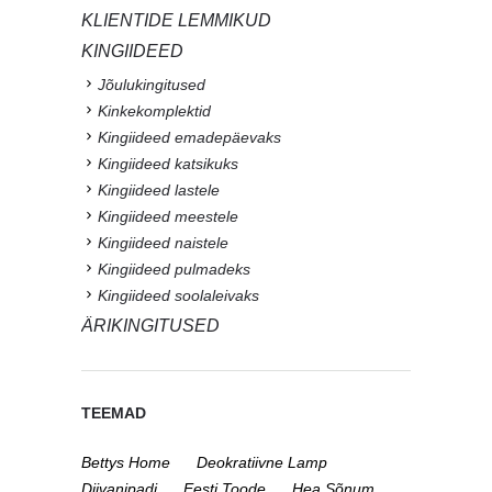
KLIENTIDE LEMMIKUD
KINGIIDEED
Jõulukingitused
Kinkekomplektid
Kingiideed emadepäevaks
Kingiideed katsikuks
Kingiideed lastele
Kingiideed meestele
Kingiideed naistele
Kingiideed pulmadeks
Kingiideed soolaleivaks
ÄRIKINGITUSED
TEEMAD
Bettys Home
Deokratiivne Lamp
Diivanipadi
Eesti Toode
Hea Sõnum