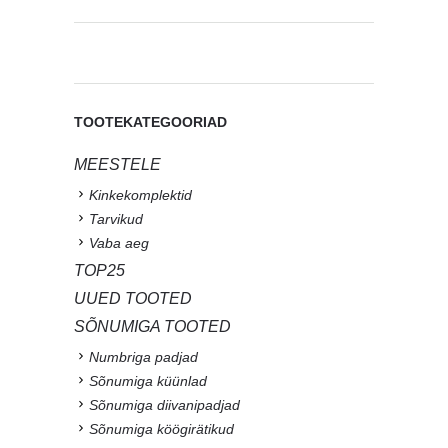
TOOTEKATEGOORIAD
MEESTELE
Kinkekomplektid
Tarvikud
Vaba aeg
TOP25
UUED TOOTED
SÕNUMIGA TOOTED
Numbriga padjad
Sõnumiga küünlad
Sõnumiga diivanipadjad
Sõnumiga köögirätikud