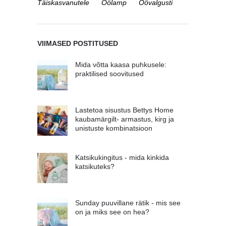
Täiskasvanutele
Öölamp
Öövalgusti
VIIMASED POSTITUSED
Mida võtta kaasa puhkusele:
praktilised soovitused
Lastetoa sisustus Bettys Home
kaubamärgilt- armastus, kirg ja
unistuste kombinatsioon
Katsikukingitus - mida kinkida
katsikuteks?
Sunday puuvillane rätik - mis see
on ja miks see on hea?