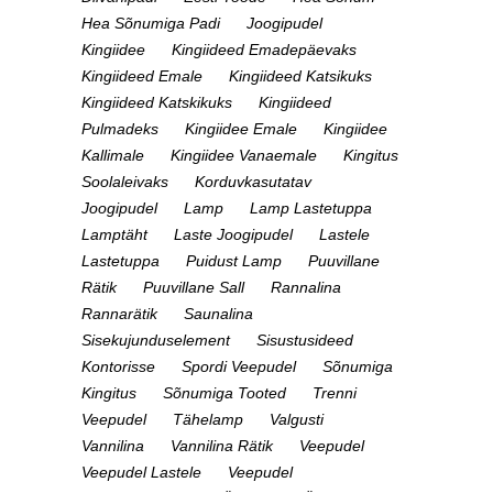
Hea Sõnumiga Padi
Joogipudel
Kingiidee
Kingiideed Emadepäevaks
Kingiideed Emale
Kingiideed Katsikuks
Kingiideed Katskikuks
Kingiideed
Pulmadeks
Kingiidee Emale
Kingiidee
Kallimale
Kingiidee Vanaemale
Kingitus
Soolaleivaks
Korduvkasutatav
Joogipudel
Lamp
Lamp Lastetuppa
Lamptäht
Laste Joogipudel
Lastele
Lastetuppa
Puidust Lamp
Puuvillane
Rätik
Puuvillane Sall
Rannalina
Rannarätik
Saunalina
Sisekujunduselement
Sisustusideed
Kontorisse
Spordi Veepudel
Sõnumiga
Kingitus
Sõnumiga Tooted
Trenni
Veepudel
Tähelamp
Valgusti
Vannilina
Vannilina Rätik
Veepudel
Veepudel Lastele
Veepudel