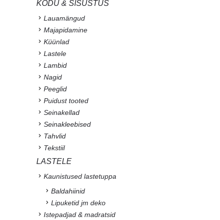
KODU & SISUSTUS
Lauamängud
Majapidamine
Küünlad
Lastele
Lambid
Nagid
Peeglid
Puidust tooted
Seinakellad
Seinakleebised
Tahvlid
Tekstiil
LASTELE
Kaunistused lastetuppa
Baldahiinid
Lipuketid jm deko
Istepadjad & madratsid