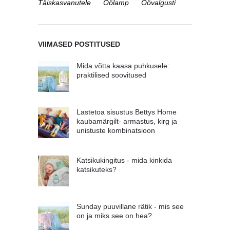
Täiskasvanutele
Öölamp
Öövalgusti
VIIMASED POSTITUSED
Mida võtta kaasa puhkusele:
praktilised soovitused
Lastetoa sisustus Bettys Home
kaubamärgilt- armastus, kirg ja
unistuste kombinatsioon
Katsikukingitus - mida kinkida
katsikuteks?
Sunday puuvillane rätik - mis see
on ja miks see on hea?