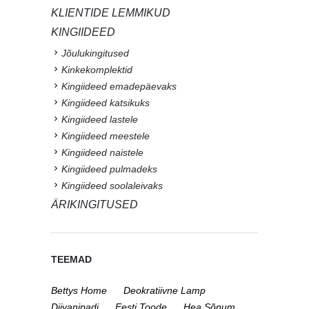
KLIENTIDE LEMMIKUD
KINGIIDEED
Jõulukingitused
Kinkekomplektid
Kingiideed emadepäevaks
Kingiideed katsikuks
Kingiideed lastele
Kingiideed meestele
Kingiideed naistele
Kingiideed pulmadeks
Kingiideed soolaleivaks
ÄRIKINGITUSED
TEEMAD
Bettys Home
Deokratiivne Lamp
Diivanipadi
Eesti Toode
Hea Sõnum