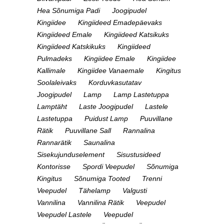
Hea Sõnumiga Padi
Joogipudel
Kingiidee
Kingiideed Emadepäevaks
Kingiideed Emale
Kingiideed Katsikuks
Kingiideed Katskikuks
Kingiideed
Pulmadeks
Kingiidee Emale
Kingiidee
Kallimale
Kingiidee Vanaemale
Kingitus
Soolaleivaks
Korduvkasutatav
Joogipudel
Lamp
Lamp Lastetuppa
Lamptäht
Laste Joogipudel
Lastele
Lastetuppa
Puidust Lamp
Puuvillane
Rätik
Puuvillane Sall
Rannalina
Rannarätik
Saunalina
Sisekujunduselement
Sisustusideed
Kontorisse
Spordi Veepudel
Sõnumiga
Kingitus
Sõnumiga Tooted
Trenni
Veepudel
Tähelamp
Valgusti
Vannilina
Vannilina Rätik
Veepudel
Veepudel Lastele
Veepudel