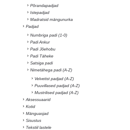
Põrandapadjad
Istepadjad
Madratsid mängunurka
Padjad
Numbriga padi (1-0)
Padi Ankur
Padi Jõehobu
Padi Täheke
Satsiga padi
Nimetähega padi (A-Z)
Velvetist padjad (A-Z)
Puuvillased padjad (A-Z)
Mustrilised padjad (A-Z)
Aksessuaarid
Kotid
Mänguasjad
Sisustus
Tekstiil lastele