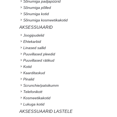
Sõnumiga padjapüürid
Sõnumiga põlled
Sõnumiga kotid
Sõnumiga kosmeetikakotid
AKSESSUAARID
Joogipudelid
Ehtekarbid
Linased sallid
Puuvillased pleedid
Puuvillased rätikud
Kotid
Kaarditaskud
Pinalid
Scrunchie/patsikumm
Telefonikott
Kosmeetikakotid
Lukuga kotid
AKSESSUAARID LASTELE