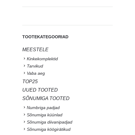
TOOTEKATEGOORIAD
MEESTELE
Kinkekomplektid
Tarvikud
Vaba aeg
TOP25
UUED TOOTED
SÕNUMIGA TOOTED
Numbriga padjad
Sõnumiga küünlad
Sõnumiga diivanipadjad
Sõnumiga köögirätikud