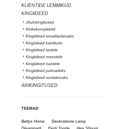
KLIENTIDE LEMMIKUD
KINGIIDEED
Jõulukingitused
Kinkekomplektid
Kingiideed emadepäevaks
Kingiideed katsikuks
Kingiideed lastele
Kingiideed meestele
Kingiideed naistele
Kingiideed pulmadeks
Kingiideed soolaleivaks
ÄRIKINGITUSED
TEEMAD
Bettys Home
Deokratiivne Lamp
Diivanipadi
Eesti Toode
Hea Sõnum