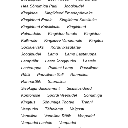
Hea Sõnumiga Padi
Joogipudel
Kingiidee
Kingiideed Emadepäevaks
Kingiideed Emale
Kingiideed Katsikuks
Kingiideed Katskikuks
Kingiideed
Pulmadeks
Kingiidee Emale
Kingiidee
Kallimale
Kingiidee Vanaemale
Kingitus
Soolaleivaks
Korduvkasutatav
Joogipudel
Lamp
Lamp Lastetuppa
Lamptäht
Laste Joogipudel
Lastele
Lastetuppa
Puidust Lamp
Puuvillane
Rätik
Puuvillane Sall
Rannalina
Rannarätik
Saunalina
Sisekujunduselement
Sisustusideed
Kontorisse
Spordi Veepudel
Sõnumiga
Kingitus
Sõnumiga Tooted
Trenni
Veepudel
Tähelamp
Valgusti
Vannilina
Vannilina Rätik
Veepudel
Veepudel Lastele
Veepudel