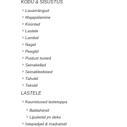
KODU & SISUSTUS
Lauamängud
Majapidamine
Küünlad
Lastele
Lambid
Nagid
Peeglid
Puidust tooted
Seinakellad
Seinakleebised
Tahvlid
Tekstiil
LASTELE
Kaunistused lastetuppa
Baldahiinid
Lipuketid jm deko
Istepadjad & madratsid