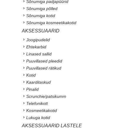
Sõnumiga padjapüürid
Sõnumiga põlled
Sõnumiga kotid
Sõnumiga kosmeetikakotid
AKSESSUAARID
Joogipudelid
Ehtekarbid
Linased sallid
Puuvillased pleedid
Puuvillased rätikud
Kotid
Kaarditaskud
Pinalid
Scrunchie/patsikumm
Telefonikott
Kosmeetikakotid
Lukuga kotid
AKSESSUAARID LASTELE