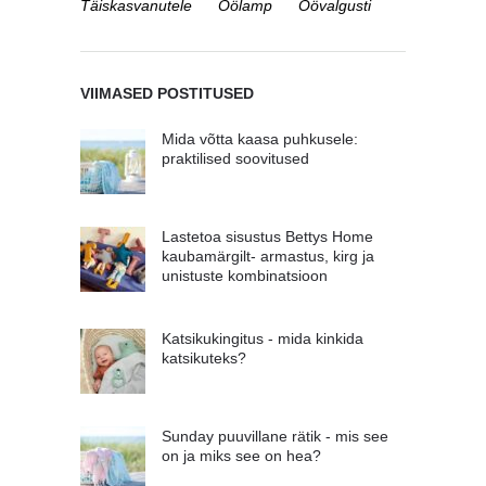
Täiskasvanutele
Öölamp
Öövalgusti
VIIMASED POSTITUSED
Mida võtta kaasa puhkusele:
praktilised soovitused
Lastetoa sisustus Bettys Home
kaubamärgilt- armastus, kirg ja
unistuste kombinatsioon
Katsikukingitus - mida kinkida
katsikuteks?
Sunday puuvillane rätik - mis see
on ja miks see on hea?