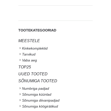
TOOTEKATEGOORIAD
MEESTELE
Kinkekomplektid
Tarvikud
Vaba aeg
TOP25
UUED TOOTED
SÕNUMIGA TOOTED
Numbriga padjad
Sõnumiga küünlad
Sõnumiga diivanipadjad
Sõnumiga köögirätikud