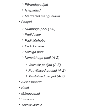
Põrandapadjad
Istepadjad
Madratsid mängunurka
Padjad
Numbriga padi (1-0)
Padi Ankur
Padi Jõehobu
Padi Täheke
Satsiga padi
Nimetähega padi (A-Z)
Velvetist padjad (A-Z)
Puuvillased padjad (A-Z)
Mustrilised padjad (A-Z)
Aksessuaarid
Kotid
Mänguasjad
Sisustus
Tekstiil lastele