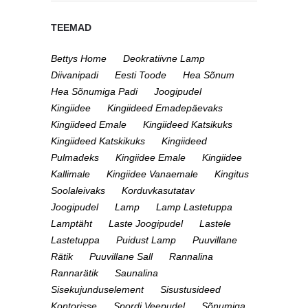
TEEMAD
Bettys Home
Deokratiivne Lamp
Diivanipadi
Eesti Toode
Hea Sõnum
Hea Sõnumiga Padi
Joogipudel
Kingiidee
Kingiideed Emadepäevaks
Kingiideed Emale
Kingiideed Katsikuks
Kingiideed Katskikuks
Kingiideed
Pulmadeks
Kingiidee Emale
Kingiidee
Kallimale
Kingiidee Vanaemale
Kingitus
Soolaleivaks
Korduvkasutatav
Joogipudel
Lamp
Lamp Lastetuppa
Lamptäht
Laste Joogipudel
Lastele
Lastetuppa
Puidust Lamp
Puuvillane
Rätik
Puuvillane Sall
Rannalina
Rannarätik
Saunalina
Sisekujunduselement
Sisustusideed
Kontorisse
Spordi Veepudel
Sõnumiga