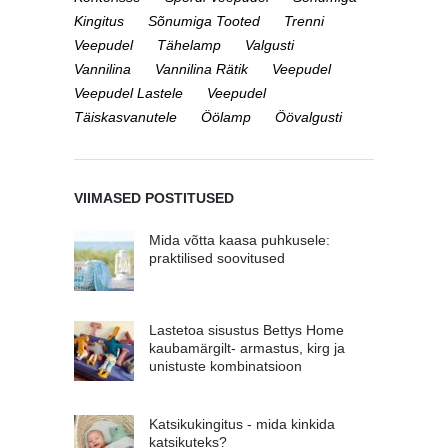
Kingitus
Sõnumiga Tooted
Trenni
Veepudel
Tähelamp
Valgusti
Vannilina
Vannilina Rätik
Veepudel
Veepudel Lastele
Veepudel
Täiskasvanutele
Öölamp
Öövalgusti
VIIMASED POSTITUSED
Mida võtta kaasa puhkusele:
praktilised soovitused
Lastetoa sisustus Bettys Home
kaubamärgilt- armastus, kirg ja
unistuste kombinatsioon
Katsikukingitus - mida kinkida
katsikuteks?