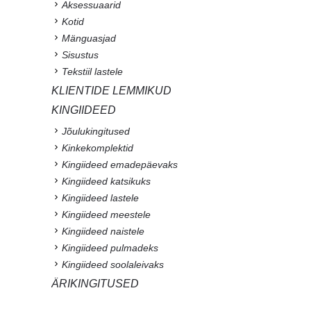
Aksessuaarid
Kotid
Mänguasjad
Sisustus
Tekstiil lastele
KLIENTIDE LEMMIKUD
KINGIIDEED
Jõulukingitused
Kinkekomplektid
Kingiideed emadepäevaks
Kingiideed katsikuks
Kingiideed lastele
Kingiideed meestele
Kingiideed naistele
Kingiideed pulmadeks
Kingiideed soolaleivaks
ÄRIKINGITUSED