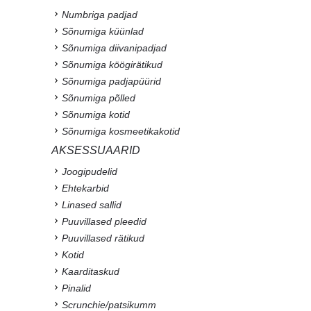
Numbriga padjad
Sõnumiga küünlad
Sõnumiga diivanipadjad
Sõnumiga köögirätikud
Sõnumiga padjapüürid
Sõnumiga põlled
Sõnumiga kotid
Sõnumiga kosmeetikakotid
AKSESSUAARID
Joogipudelid
Ehtekarbid
Linased sallid
Puuvillased pleedid
Puuvillased rätikud
Kotid
Kaarditaskud
Pinalid
Scrunchie/patsikumm