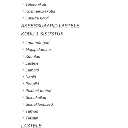
Telefonikott
Kosmeetikakotid
Lukuga kotid
AKSESSUAARID LASTELE
KODU & SISUSTUS
Lauamängud
Majapidamine
Küünlad
Lastele
Lambid
Nagid
Peeglid
Puidust tooted
Seinakellad
Seinakleebised
Tahvlid
Tekstiil
LASTELE