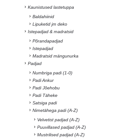
Kaunistused lastetuppa
Baldahiinid
Lipuketid jm deko
Istepadjad & madratsid
Põrandapadjad
Istepadjad
Madratsid mängunurka
Padjad
Numbriga padi (1-0)
Padi Ankur
Padi Jõehobu
Padi Täheke
Satsiga padi
Nimetähega padi (A-Z)
Velvetist padjad (A-Z)
Puuvillased padjad (A-Z)
Mustrilised padjad (A-Z)