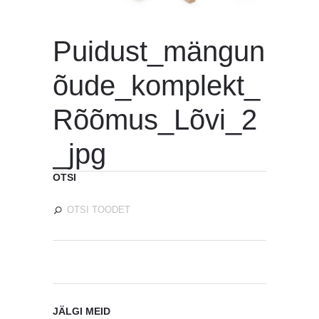
Puidust_mängun
õude_komplekt_
Rõõmus_Lõvi_2
_jpg
OTSI
JÄLGI MEID