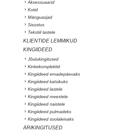
Aksessuaarid
Kotid
Mänguasjad
Sisustus
Tekstiil lastele
KLIENTIDE LEMMIKUD
KINGIIDEED
Jõulukingitused
Kinkekomplektid
Kingiideed emadepäevaks
Kingiideed katsikuks
Kingiideed lastele
Kingiideed meestele
Kingiideed naistele
Kingiideed pulmadeks
Kingiideed soolaleivaks
ÄRIKINGITUSED