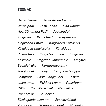
TEEMAD
Bettys Home
Deokratiivne Lamp
Diivanipadi
Eesti Toode
Hea Sõnum
Hea Sõnumiga Padi
Joogipudel
Kingiidee
Kingiideed Emadepäevaks
Kingiideed Emale
Kingiideed Katsikuks
Kingiideed Katskikuks
Kingiideed
Pulmadeks
Kingiidee Emale
Kingiidee
Kallimale
Kingiidee Vanaemale
Kingitus
Soolaleivaks
Korduvkasutatav
Joogipudel
Lamp
Lamp Lastetuppa
Lamptäht
Laste Joogipudel
Lastele
Lastetuppa
Puidust Lamp
Puuvillane
Rätik
Puuvillane Sall
Rannalina
Rannarätik
Saunalina
Sisekujunduselement
Sisustusideed
Kontorisse
Spordi Veepudel
Sõnumiga