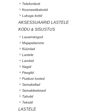
Telefonikott
Kosmeetikakotid
Lukuga kotid
AKSESSUAARID LASTELE
KODU & SISUSTUS
Lauamängud
Majapidamine
Küünlad
Lastele
Lambid
Nagid
Peeglid
Puidust tooted
Seinakellad
Seinakleebised
Tahvlid
Tekstiil
LASTELE