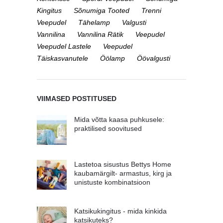
Kingitus
Sõnumiga Tooted
Trenni
Veepudel
Tähelamp
Valgusti
Vannilina
Vannilina Rätik
Veepudel
Veepudel Lastele
Veepudel
Täiskasvanutele
Öölamp
Öövalgusti
VIIMASED POSTITUSED
Mida võtta kaasa puhkusele:
praktilised soovitused
Lastetoa sisustus Bettys Home
kaubamärgilt- armastus, kirg ja
unistuste kombinatsioon
Katsikukingitus - mida kinkida
katsikuteks?