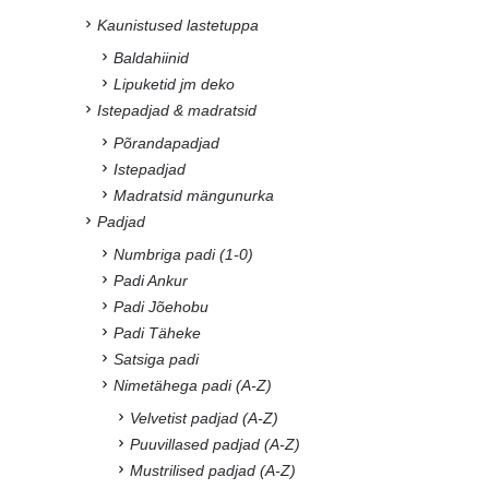
Kaunistused lastetuppa
Baldahiinid
Lipuketid jm deko
Istepadjad & madratsid
Põrandapadjad
Istepadjad
Madratsid mängunurka
Padjad
Numbriga padi (1-0)
Padi Ankur
Padi Jõehobu
Padi Täheke
Satsiga padi
Nimetähega padi (A-Z)
Velvetist padjad (A-Z)
Puuvillased padjad (A-Z)
Mustrilised padjad (A-Z)