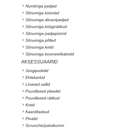
Numbriga padjad
Sõnumiga küünlad
Sõnumiga diivanipadjad
Sõnumiga köögirätikud
Sõnumiga padjapüürid
Sõnumiga põlled
Sõnumiga kotid
Sõnumiga kosmeetikakotid
AKSESSUAARID
Joogipudelid
Ehtekarbid
Linased sallid
Puuvillased pleedid
Puuvillased rätikud
Kotid
Kaarditaskud
Pinalid
Scrunchie/patsikumm