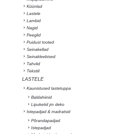
Küünlad
Lastele
Lambid
Nagid
Peeglid
Puidust tooted
Seinakellad
Seinakleebised
Tahvlid
Tekstiil
LASTELE
Kaunistused lastetuppa
Baldahiinid
Lipuketid jm deko
Istepadjad & madratsid
Põrandapadjad
Istepadjad