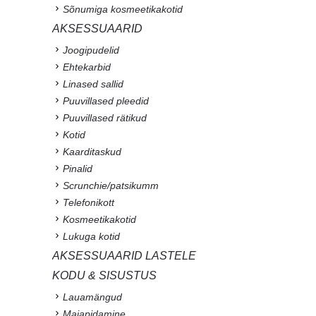
Sõnumiga kosmeetikakotid
AKSESSUAARID
Joogipudelid
Ehtekarbid
Linased sallid
Puuvillased pleedid
Puuvillased rätikud
Kotid
Kaarditaskud
Pinalid
Scrunchie/patsikumm
Telefonikott
Kosmeetikakotid
Lukuga kotid
AKSESSUAARID LASTELE
KODU & SISUSTUS
Lauamängud
Majapidamine