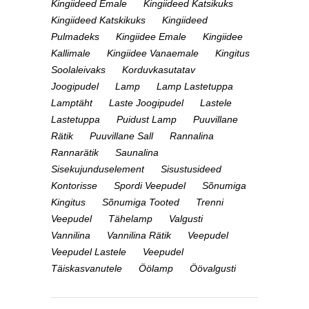
Kingiideed Emale
Kingiideed Katsikuks
Kingiideed Katskikuks
Kingiideed
Pulmadeks
Kingiidee Emale
Kingiidee
Kallimale
Kingiidee Vanaemale
Kingitus
Soolaleivaks
Korduvkasutatav
Joogipudel
Lamp
Lamp Lastetuppa
Lamptäht
Laste Joogipudel
Lastele
Lastetuppa
Puidust Lamp
Puuvillane
Rätik
Puuvillane Sall
Rannalina
Rannarätik
Saunalina
Sisekujunduselement
Sisustusideed
Kontorisse
Spordi Veepudel
Sõnumiga
Kingitus
Sõnumiga Tooted
Trenni
Veepudel
Tähelamp
Valgusti
Vannilina
Vannilina Rätik
Veepudel
Veepudel Lastele
Veepudel
Täiskasvanutele
Öölamp
Öövalgusti