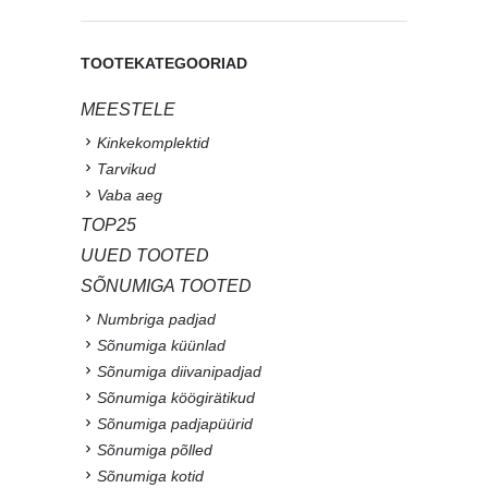
TOOTEKATEGOORIAD
MEESTELE
Kinkekomplektid
Tarvikud
Vaba aeg
TOP25
UUED TOOTED
SÕNUMIGA TOOTED
Numbriga padjad
Sõnumiga küünlad
Sõnumiga diivanipadjad
Sõnumiga köögirätikud
Sõnumiga padjapüürid
Sõnumiga põlled
Sõnumiga kotid