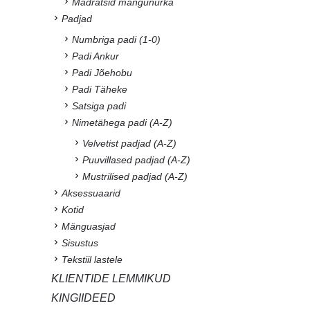
Madratsid mängunurka
Padjad
Numbriga padi (1-0)
Padi Ankur
Padi Jõehobu
Padi Täheke
Satsiga padi
Nimetähega padi (A-Z)
Velvetist padjad (A-Z)
Puuvillased padjad (A-Z)
Mustrilised padjad (A-Z)
Aksessuaarid
Kotid
Mänguasjad
Sisustus
Tekstiil lastele
KLIENTIDE LEMMIKUD
KINGIIDEED