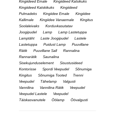
Kingiideed Emale
Kingiideed Katsikuks
Kingiideed Katskikuks
Kingiideed
Pulmadeks
Kingiidee Emale
Kingiidee
Kallimale
Kingiidee Vanaemale
Kingitus
Soolaleivaks
Korduvkasutatav
Joogipudel
Lamp
Lamp Lastetuppa
Lamptäht
Laste Joogipudel
Lastele
Lastetuppa
Puidust Lamp
Puuvillane
Rätik
Puuvillane Sall
Rannalina
Rannarätik
Saunalina
Sisekujunduselement
Sisustusideed
Kontorisse
Spordi Veepudel
Sõnumiga
Kingitus
Sõnumiga Tooted
Trenni
Veepudel
Tähelamp
Valgusti
Vannilina
Vannilina Rätik
Veepudel
Veepudel Lastele
Veepudel
Täiskasvanutele
Öölamp
Öövalgusti