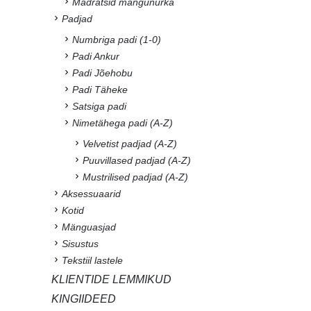
Madratsid mängunurka
Padjad
Numbriga padi (1-0)
Padi Ankur
Padi Jõehobu
Padi Täheke
Satsiga padi
Nimetähega padi (A-Z)
Velvetist padjad (A-Z)
Puuvillased padjad (A-Z)
Mustrilised padjad (A-Z)
Aksessuaarid
Kotid
Mänguasjad
Sisustus
Tekstiil lastele
KLIENTIDE LEMMIKUD
KINGIIDEED