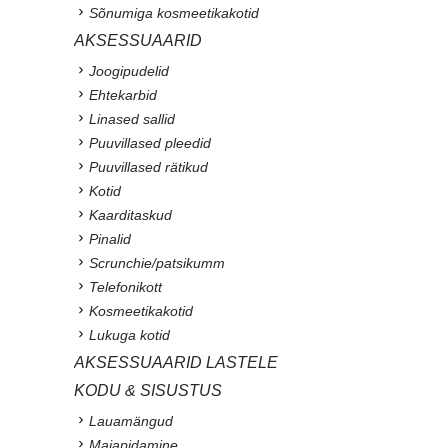
Sõnumiga kosmeetikakotid
AKSESSUAARID
Joogipudelid
Ehtekarbid
Linased sallid
Puuvillased pleedid
Puuvillased rätikud
Kotid
Kaarditaskud
Pinalid
Scrunchie/patsikumm
Telefonikott
Kosmeetikakotid
Lukuga kotid
AKSESSUAARID LASTELE
KODU & SISUSTUS
Lauamängud
Majapidamine