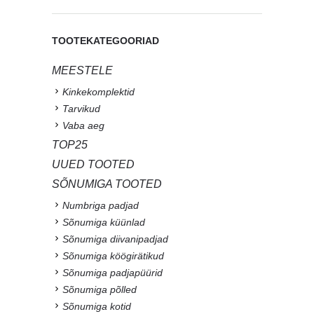
TOOTEKATEGOORIAD
MEESTELE
Kinkekomplektid
Tarvikud
Vaba aeg
TOP25
UUED TOOTED
SÕNUMIGA TOOTED
Numbriga padjad
Sõnumiga küünlad
Sõnumiga diivanipadjad
Sõnumiga köögirätikud
Sõnumiga padjapüürid
Sõnumiga põlled
Sõnumiga kotid