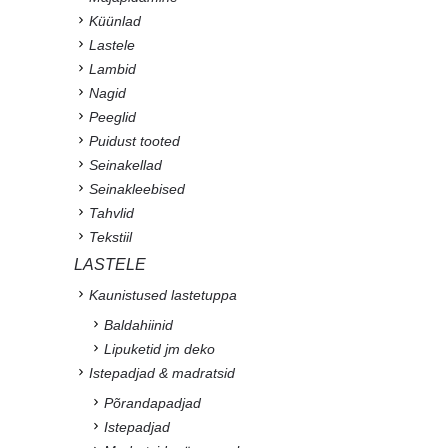
Küünlad
Lastele
Lambid
Nagid
Peeglid
Puidust tooted
Seinakellad
Seinakleebised
Tahvlid
Tekstiil
LASTELE
Kaunistused lastetuppa
Baldahiinid
Lipuketid jm deko
Istepadjad & madratsid
Põrandapadjad
Istepadjad