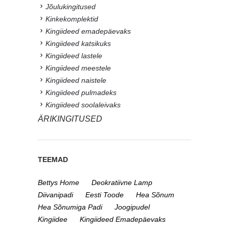
Jõulukingitused
Kinkekomplektid
Kingiideed emadepäevaks
Kingiideed katsikuks
Kingiideed lastele
Kingiideed meestele
Kingiideed naistele
Kingiideed pulmadeks
Kingiideed soolaleivaks
ÄRIKINGITUSED
TEEMAD
Bettys Home
Deokratiivne Lamp
Diivanipadi
Eesti Toode
Hea Sõnum
Hea Sõnumiga Padi
Joogipudel
Kingiidee
Kingiideed Emadepäevaks