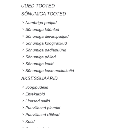
UUED TOOTED
SÕNUMIGA TOOTED
Numbriga padjad
Sõnumiga küünlad
Sõnumiga diivanipadjad
Sõnumiga köögirätikud
Sõnumiga padjapüürid
Sõnumiga põlled
Sõnumiga kotid
Sõnumiga kosmeetikakotid
AKSESSUAARID
Joogipudelid
Ehtekarbid
Linased sallid
Puuvillased pleedid
Puuvillased rätikud
Kotid