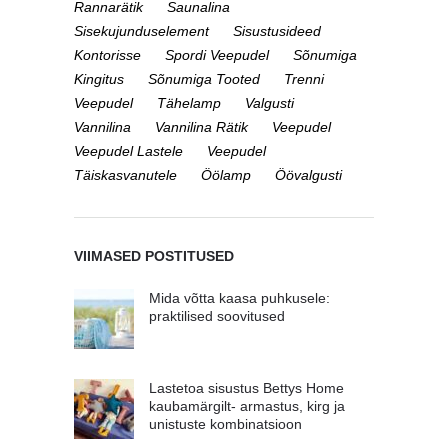
Rannarätik
Saunalina
Sisekujunduselement
Sisustusideed
Kontorisse
Spordi Veepudel
Sõnumiga
Kingitus
Sõnumiga Tooted
Trenni
Veepudel
Tähelamp
Valgusti
Vannilina
Vannilina Rätik
Veepudel
Veepudel Lastele
Veepudel
Täiskasvanutele
Öölamp
Öövalgusti
VIIMASED POSTITUSED
Mida võtta kaasa puhkusele:
praktilised soovitused
Lastetoa sisustus Bettys Home
kaubamärgilt- armastus, kirg ja
unistuste kombinatsioon