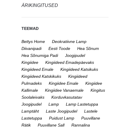
ÄRIKINGITUSED
TEEMAD
Bettys Home
Deokratiivne Lamp
Diivanipadi
Eesti Toode
Hea Sõnum
Hea Sõnumiga Padi
Joogipudel
Kingiidee
Kingiideed Emadepäevaks
Kingiideed Emale
Kingiideed Katsikuks
Kingiideed Katskikuks
Kingiideed
Pulmadeks
Kingiidee Emale
Kingiidee
Kallimale
Kingiidee Vanaemale
Kingitus
Soolaleivaks
Korduvkasutatav
Joogipudel
Lamp
Lamp Lastetuppa
Lamptäht
Laste Joogipudel
Lastele
Lastetuppa
Puidust Lamp
Puuvillane
Rätik
Puuvillane Sall
Rannalina