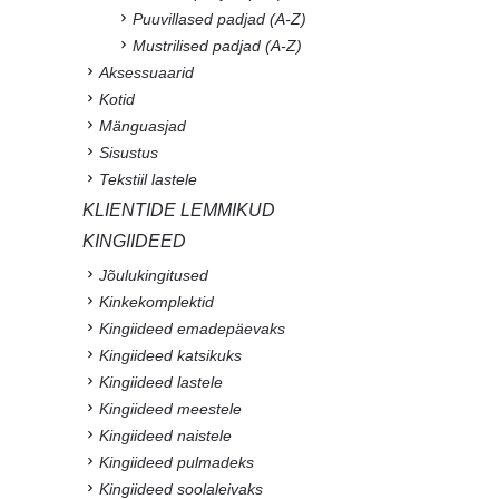
Puuvillased padjad (A-Z)
Mustrilised padjad (A-Z)
Aksessuaarid
Kotid
Mänguasjad
Sisustus
Tekstiil lastele
KLIENTIDE LEMMIKUD
KINGIIDEED
Jõulukingitused
Kinkekomplektid
Kingiideed emadepäevaks
Kingiideed katsikuks
Kingiideed lastele
Kingiideed meestele
Kingiideed naistele
Kingiideed pulmadeks
Kingiideed soolaleivaks