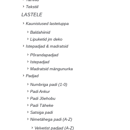
Tekstiil
LASTELE
Kaunistused lastetuppa
Baldahiinid
Lipuketid jm deko
Istepadjad & madratsid
Põrandapadjad
Istepadjad
Madratsid mängunurka
Padjad
Numbriga padi (1-0)
Padi Ankur
Padi Jõehobu
Padi Täheke
Satsiga padi
Nimetähega padi (A-Z)
Velvetist padjad (A-Z)