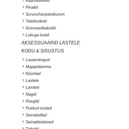
Kaarditaskud
Pinalid
Scrunchie/patsikumm
Telefonikott
Kosmeetikakotid
Lukuga kotid
AKSESSUAARID LASTELE
KODU & SISUSTUS
Lauamängud
Majapidamine
Küünlad
Lastele
Lambid
Nagid
Peeglid
Puidust tooted
Seinakellad
Seinakleebised
Tahvlid