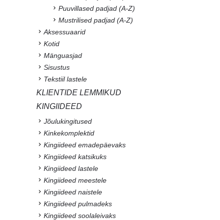
Puuvillased padjad (A-Z)
Mustrilised padjad (A-Z)
Aksessuaarid
Kotid
Mänguasjad
Sisustus
Tekstiil lastele
KLIENTIDE LEMMIKUD
KINGIIDEED
Jõulukingitused
Kinkekomplektid
Kingiideed emadepäevaks
Kingiideed katsikuks
Kingiideed lastele
Kingiideed meestele
Kingiideed naistele
Kingiideed pulmadeks
Kingiideed soolaleivaks