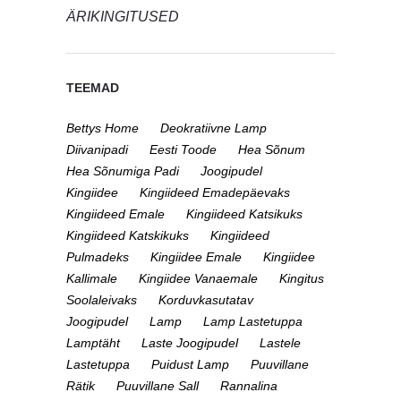
ÄRIKINGITUSED
TEEMAD
Bettys Home
Deokratiivne Lamp
Diivanipadi
Eesti Toode
Hea Sõnum
Hea Sõnumiga Padi
Joogipudel
Kingiidee
Kingiideed Emadepäevaks
Kingiideed Emale
Kingiideed Katsikuks
Kingiideed Katskikuks
Kingiideed
Pulmadeks
Kingiidee Emale
Kingiidee
Kallimale
Kingiidee Vanaemale
Kingitus
Soolaleivaks
Korduvkasutatav
Joogipudel
Lamp
Lamp Lastetuppa
Lamptäht
Laste Joogipudel
Lastele
Lastetuppa
Puidust Lamp
Puuvillane
Rätik
Puuvillane Sall
Rannalina