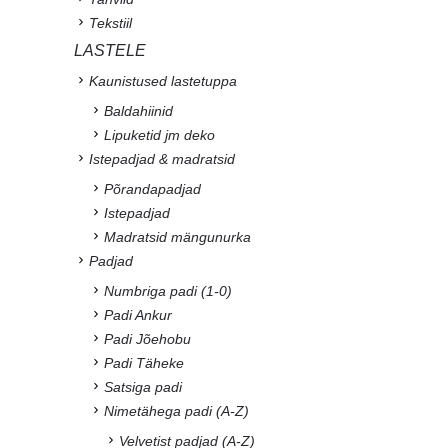
Tekstiil
LASTELE
Kaunistused lastetuppa
Baldahiinid
Lipuketid jm deko
Istepadjad & madratsid
Põrandapadjad
Istepadjad
Madratsid mängunurka
Padjad
Numbriga padi (1-0)
Padi Ankur
Padi Jõehobu
Padi Täheke
Satsiga padi
Nimetähega padi (A-Z)
Velvetist padjad (A-Z)