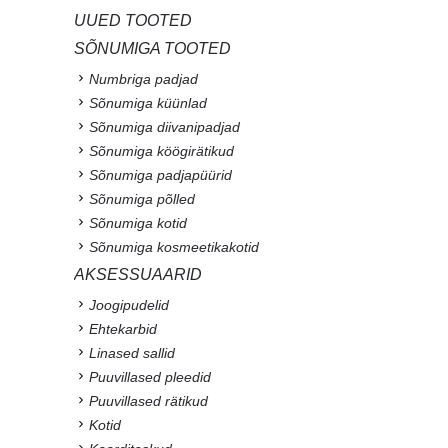
UUED TOOTED
SÕNUMIGA TOOTED
Numbriga padjad
Sõnumiga küünlad
Sõnumiga diivanipadjad
Sõnumiga köögirätikud
Sõnumiga padjapüürid
Sõnumiga põlled
Sõnumiga kotid
Sõnumiga kosmeetikakotid
AKSESSUAARID
Joogipudelid
Ehtekarbid
Linased sallid
Puuvillased pleedid
Puuvillased rätikud
Kotid