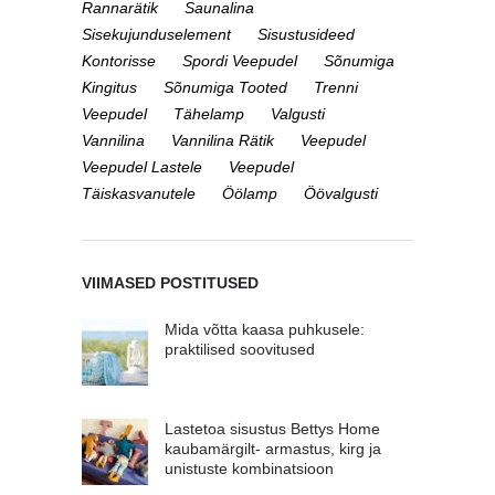
Rannarätik
Saunalina
Sisekujunduselement
Sisustusideed
Kontorisse
Spordi Veepudel
Sõnumiga
Kingitus
Sõnumiga Tooted
Trenni
Veepudel
Tähelamp
Valgusti
Vannilina
Vannilina Rätik
Veepudel
Veepudel Lastele
Veepudel
Täiskasvanutele
Öölamp
Öövalgusti
VIIMASED POSTITUSED
Mida võtta kaasa puhkusele:
praktilised soovitused
Lastetoa sisustus Bettys Home
kaubamärgilt- armastus, kirg ja
unistuste kombinatsioon