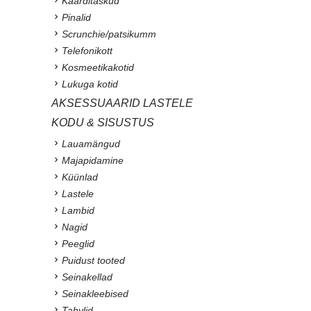
Kaarditaskud
Pinalid
Scrunchie/patsikumm
Telefonikott
Kosmeetikakotid
Lukuga kotid
AKSESSUAARID LASTELE
KODU & SISUSTUS
Lauamängud
Majapidamine
Küünlad
Lastele
Lambid
Nagid
Peeglid
Puidust tooted
Seinakellad
Seinakleebised
Tahvlid