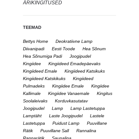
ÄRIKINGITUSED
TEEMAD
Bettys Home
Deokratiivne Lamp
Diivanipadi
Eesti Toode
Hea Sõnum
Hea Sõnumiga Padi
Joogipudel
Kingiidee
Kingiideed Emadepäevaks
Kingiideed Emale
Kingiideed Katsikuks
Kingiideed Katskikuks
Kingiideed
Pulmadeks
Kingiidee Emale
Kingiidee
Kallimale
Kingiidee Vanaemale
Kingitus
Soolaleivaks
Korduvkasutatav
Joogipudel
Lamp
Lamp Lastetuppa
Lamptäht
Laste Joogipudel
Lastele
Lastetuppa
Puidust Lamp
Puuvillane
Rätik
Puuvillane Sall
Rannalina
Rannarätik
Saunalina