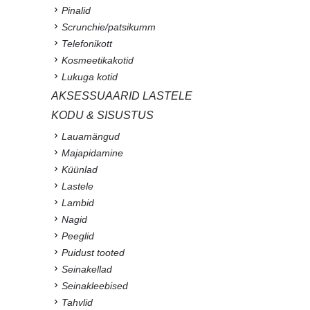
Pinalid
Scrunchie/patsikumm
Telefonikott
Kosmeetikakotid
Lukuga kotid
AKSESSUAARID LASTELE
KODU & SISUSTUS
Lauamängud
Majapidamine
Küünlad
Lastele
Lambid
Nagid
Peeglid
Puidust tooted
Seinakellad
Seinakleebised
Tahvlid