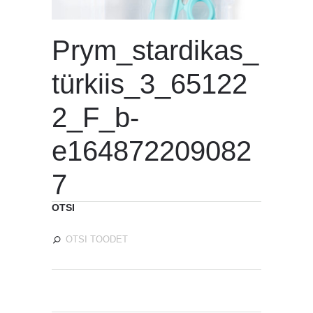
Prym_stardikas_
türkiis_3_65122
2_F_b-
e164872209082
7
OTSI