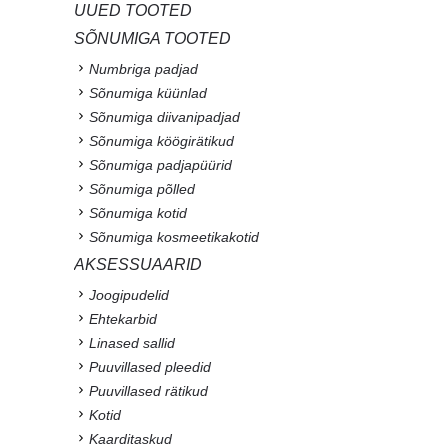
UUED TOOTED
SÕNUMIGA TOOTED
Numbriga padjad
Sõnumiga küünlad
Sõnumiga diivanipadjad
Sõnumiga köögirätikud
Sõnumiga padjapüürid
Sõnumiga põlled
Sõnumiga kotid
Sõnumiga kosmeetikakotid
AKSESSUAARID
Joogipudelid
Ehtekarbid
Linased sallid
Puuvillased pleedid
Puuvillased rätikud
Kotid
Kaarditaskud