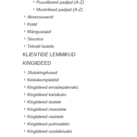
Puuvillased padjad (A-Z)
Mustrilised padjad (A-Z)
Aksessuaarid
Kotid
Mänguasjad
Sisustus
Tekstiil lastele
KLIENTIDE LEMMIKUD
KINGIIDEED
Jõulukingitused
Kinkekomplektid
Kingiideed emadepäevaks
Kingiideed katsikuks
Kingiideed lastele
Kingiideed meestele
Kingiideed naistele
Kingiideed pulmadeks
Kingiideed soolaleivaks