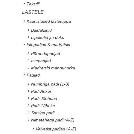
Tekstiil
LASTELE
Kaunistused lastetuppa
Baldahiinid
Lipuketid jm deko
Istepadjad & madratsid
Põrandapadjad
Istepadjad
Madratsid mängunurka
Padjad
Numbriga padi (1-0)
Padi Ankur
Padi Jõehobu
Padi Täheke
Satsiga padi
Nimetähega padi (A-Z)
Velvetist padjad (A-Z)