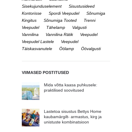
Sisekujunduselement
Sisustusideed
Kontorisse
Spordi Veepudel
Sõnumiga
Kingitus
Sõnumiga Tooted
Trenni
Veepudel
Tähelamp
Valgusti
Vannilina
Vannilina Rätik
Veepudel
Veepudel Lastele
Veepudel
Täiskasvanutele
Öölamp
Öövalgusti
VIIMASED POSTITUSED
Mida võtta kaasa puhkusele:
praktilised soovitused
Lastetoa sisustus Bettys Home
kaubamärgilt- armastus, kirg ja
unistuste kombinatsioon