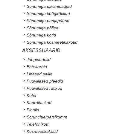
Sõnumiga diivanipadjad
Sõnumiga köögirätikud
Sõnumiga padjapüürid
Sõnumiga põlled
Sõnumiga kotid
Sõnumiga kosmeetikakotid
AKSESSUAARID
Joogipudelid
Ehtekarbid
Linased sallid
Puuvillased pleedid
Puuvillased rätikud
Kotid
Kaarditaskud
Pinalid
Scrunchie/patsikumm
Telefonikott
Kosmeetikakotid