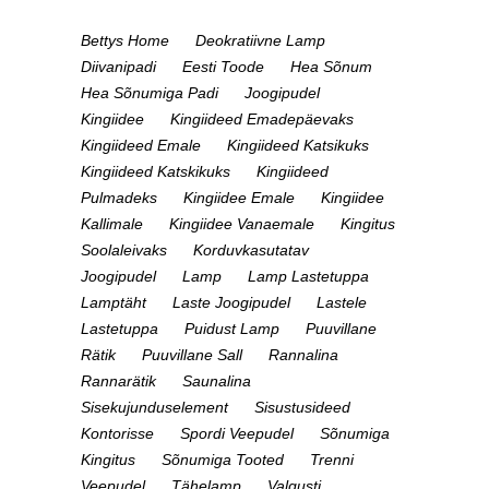
Bettys Home
Deokratiivne Lamp
Diivanipadi
Eesti Toode
Hea Sõnum
Hea Sõnumiga Padi
Joogipudel
Kingiidee
Kingiideed Emadepäevaks
Kingiideed Emale
Kingiideed Katsikuks
Kingiideed Katskikuks
Kingiideed
Pulmadeks
Kingiidee Emale
Kingiidee
Kallimale
Kingiidee Vanaemale
Kingitus
Soolaleivaks
Korduvkasutatav
Joogipudel
Lamp
Lamp Lastetuppa
Lamptäht
Laste Joogipudel
Lastele
Lastetuppa
Puidust Lamp
Puuvillane
Rätik
Puuvillane Sall
Rannalina
Rannarätik
Saunalina
Sisekujunduselement
Sisustusideed
Kontorisse
Spordi Veepudel
Sõnumiga
Kingitus
Sõnumiga Tooted
Trenni
Veepudel
Tähelamp
Valgusti