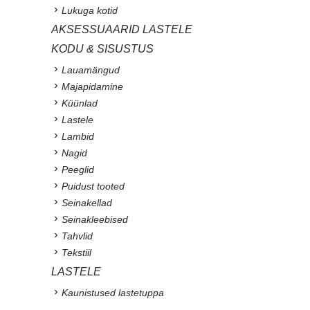
Lukuga kotid
AKSESSUAARID LASTELE
KODU & SISUSTUS
Lauamängud
Majapidamine
Küünlad
Lastele
Lambid
Nagid
Peeglid
Puidust tooted
Seinakellad
Seinakleebised
Tahvlid
Tekstiil
LASTELE
Kaunistused lastetuppa