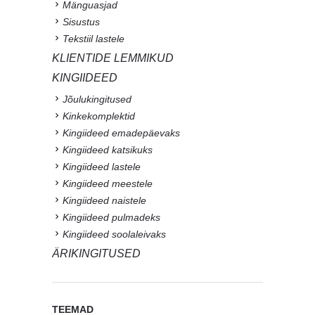
Mänguasjad
Sisustus
Tekstiil lastele
KLIENTIDE LEMMIKUD
KINGIIDEED
Jõulukingitused
Kinkekomplektid
Kingiideed emadepäevaks
Kingiideed katsikuks
Kingiideed lastele
Kingiideed meestele
Kingiideed naistele
Kingiideed pulmadeks
Kingiideed soolaleivaks
ÄRIKINGITUSED
TEEMAD