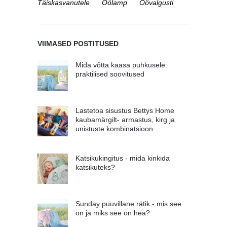
Täiskasvanutele
Öölamp
Öövalgusti
VIIMASED POSTITUSED
Mida võtta kaasa puhkusele:
praktilised soovitused
Lastetoa sisustus Bettys Home
kaubamärgilt- armastus, kirg ja
unistuste kombinatsioon
Katsikukingitus - mida kinkida
katsikuteks?
Sunday puuvillane rätik - mis see
on ja miks see on hea?