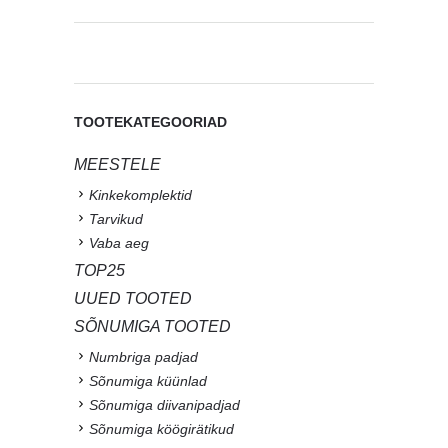
TOOTEKATEGOORIAD
MEESTELE
Kinkekomplektid
Tarvikud
Vaba aeg
TOP25
UUED TOOTED
SÕNUMIGA TOOTED
Numbriga padjad
Sõnumiga küünlad
Sõnumiga diivanipadjad
Sõnumiga köögirätikud