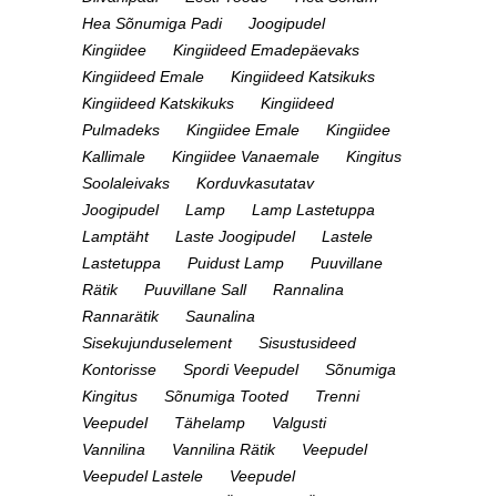
Hea Sõnumiga Padi
Joogipudel
Kingiidee
Kingiideed Emadepäevaks
Kingiideed Emale
Kingiideed Katsikuks
Kingiideed Katskikuks
Kingiideed
Pulmadeks
Kingiidee Emale
Kingiidee
Kallimale
Kingiidee Vanaemale
Kingitus
Soolaleivaks
Korduvkasutatav
Joogipudel
Lamp
Lamp Lastetuppa
Lamptäht
Laste Joogipudel
Lastele
Lastetuppa
Puidust Lamp
Puuvillane
Rätik
Puuvillane Sall
Rannalina
Rannarätik
Saunalina
Sisekujunduselement
Sisustusideed
Kontorisse
Spordi Veepudel
Sõnumiga
Kingitus
Sõnumiga Tooted
Trenni
Veepudel
Tähelamp
Valgusti
Vannilina
Vannilina Rätik
Veepudel
Veepudel Lastele
Veepudel