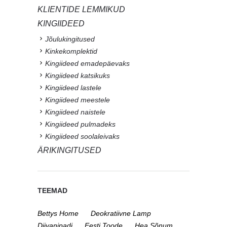
KLIENTIDE LEMMIKUD
KINGIIDEED
Jõulukingitused
Kinkekomplektid
Kingiideed emadepäevaks
Kingiideed katsikuks
Kingiideed lastele
Kingiideed meestele
Kingiideed naistele
Kingiideed pulmadeks
Kingiideed soolaleivaks
ÄRIKINGITUSED
TEEMAD
Bettys Home
Deokratiivne Lamp
Diivanipadi
Eesti Toode
Hea Sõnum