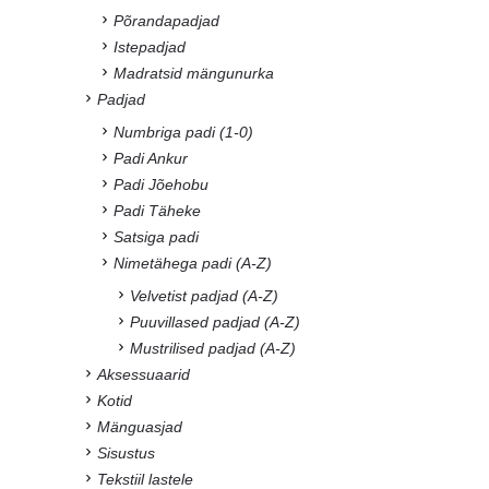
Põrandapadjad
Istepadjad
Madratsid mängunurka
Padjad
Numbriga padi (1-0)
Padi Ankur
Padi Jõehobu
Padi Täheke
Satsiga padi
Nimetähega padi (A-Z)
Velvetist padjad (A-Z)
Puuvillased padjad (A-Z)
Mustrilised padjad (A-Z)
Aksessuaarid
Kotid
Mänguasjad
Sisustus
Tekstiil lastele