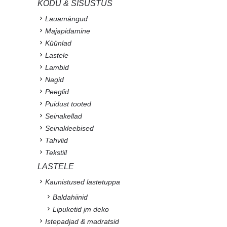
KODU & SISUSTUS
Lauamängud
Majapidamine
Küünlad
Lastele
Lambid
Nagid
Peeglid
Puidust tooted
Seinakellad
Seinakleebised
Tahvlid
Tekstiil
LASTELE
Kaunistused lastetuppa
Baldahiinid
Lipuketid jm deko
Istepadjad & madratsid