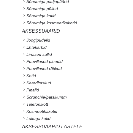
Sõnumiga padjapüürid
Sõnumiga põlled
Sõnumiga kotid
Sõnumiga kosmeetikakotid
AKSESSUAARID
Joogipudelid
Ehtekarbid
Linased sallid
Puuvillased pleedid
Puuvillased rätikud
Kotid
Kaarditaskud
Pinalid
Scrunchie/patsikumm
Telefonikott
Kosmeetikakotid
Lukuga kotid
AKSESSUAARID LASTELE