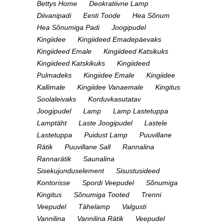
Bettys Home
Deokratiivne Lamp
Diivanipadi
Eesti Toode
Hea Sõnum
Hea Sõnumiga Padi
Joogipudel
Kingiidee
Kingiideed Emadepäevaks
Kingiideed Emale
Kingiideed Katsikuks
Kingiideed Katskikuks
Kingiideed
Pulmadeks
Kingiidee Emale
Kingiidee
Kallimale
Kingiidee Vanaemale
Kingitus
Soolaleivaks
Korduvkasutatav
Joogipudel
Lamp
Lamp Lastetuppa
Lamptäht
Laste Joogipudel
Lastele
Lastetuppa
Puidust Lamp
Puuvillane
Rätik
Puuvillane Sall
Rannalina
Rannarätik
Saunalina
Sisekujunduselement
Sisustusideed
Kontorisse
Spordi Veepudel
Sõnumiga
Kingitus
Sõnumiga Tooted
Trenni
Veepudel
Tähelamp
Valgusti
Vannilina
Vannilina Rätik
Veepudel