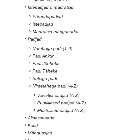
Istepadjad & madratsid
Põrandapadjad
Istepadjad
Madratsid mängunurka
Padjad
Numbriga padi (1-0)
Padi Ankur
Padi Jõehobu
Padi Täheke
Satsiga padi
Nimetähega padi (A-Z)
Velvetist padjad (A-Z)
Puuvillased padjad (A-Z)
Mustrilised padjad (A-Z)
Aksessuaarid
Kotid
Mänguasjad