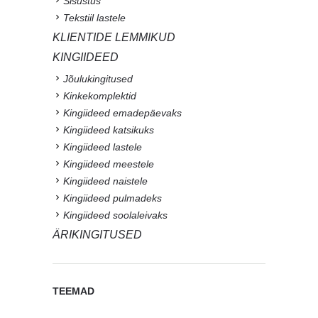
Sisustus
Tekstiil lastele
KLIENTIDE LEMMIKUD
KINGIIDEED
Jõulukingitused
Kinkekomplektid
Kingiideed emadepäevaks
Kingiideed katsikuks
Kingiideed lastele
Kingiideed meestele
Kingiideed naistele
Kingiideed pulmadeks
Kingiideed soolaleivaks
ÄRIKINGITUSED
TEEMAD