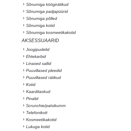
Sõnumiga köögirätikud
Sõnumiga padjapüürid
Sõnumiga põlled
Sõnumiga kotid
Sõnumiga kosmeetikakotid
AKSESSUAARID
Joogipudelid
Ehtekarbid
Linased sallid
Puuvillased pleedid
Puuvillased rätikud
Kotid
Kaarditaskud
Pinalid
Scrunchie/patsikumm
Telefonikott
Kosmeetikakotid
Lukuga kotid