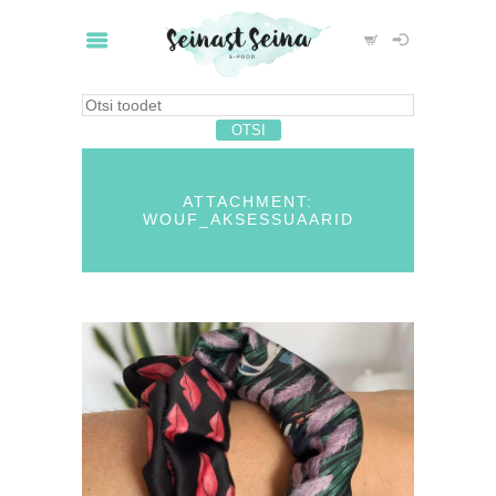
ATTACHMENT:
WOUF_AKSESSUAARID