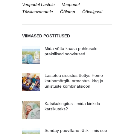
Veepudel Lastele
Veepudel
Täiskasvanutele
Öölamp
Öövalgusti
VIIMASED POSTITUSED
Mida võtta kaasa puhkusele:
praktilised soovitused
Lastetoa sisustus Bettys Home
kaubamärgilt- armastus, kirg ja
unistuste kombinatsioon
Katsikukingitus - mida kinkida
katsikuteks?
Sunday puuvillane rätik - mis see