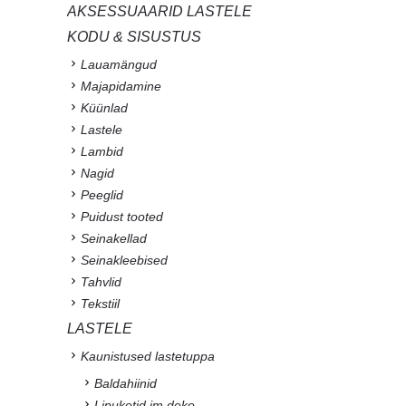
AKSESSUAARID LASTELE
KODU & SISUSTUS
Lauamängud
Majapidamine
Küünlad
Lastele
Lambid
Nagid
Peeglid
Puidust tooted
Seinakellad
Seinakleebised
Tahvlid
Tekstiil
LASTELE
Kaunistused lastetuppa
Baldahiinid
Lipuketid jm deko