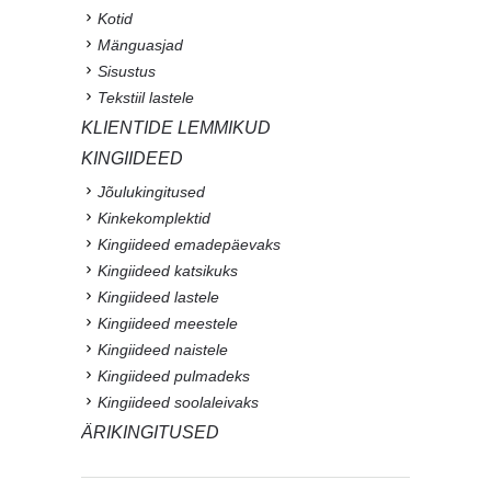
Kotid
Mänguasjad
Sisustus
Tekstiil lastele
KLIENTIDE LEMMIKUD
KINGIIDEED
Jõulukingitused
Kinkekomplektid
Kingiideed emadepäevaks
Kingiideed katsikuks
Kingiideed lastele
Kingiideed meestele
Kingiideed naistele
Kingiideed pulmadeks
Kingiideed soolaleivaks
ÄRIKINGITUSED