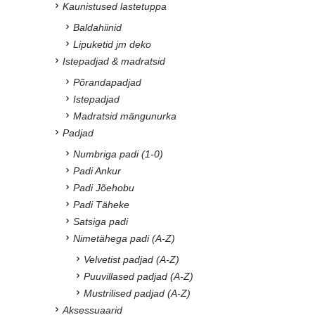
Kaunistused lastetuppa
Baldahiinid
Lipuketid jm deko
Istepadjad & madratsid
Põrandapadjad
Istepadjad
Madratsid mängunurka
Padjad
Numbriga padi (1-0)
Padi Ankur
Padi Jõehobu
Padi Täheke
Satsiga padi
Nimetähega padi (A-Z)
Velvetist padjad (A-Z)
Puuvillased padjad (A-Z)
Mustrilised padjad (A-Z)
Aksessuaarid