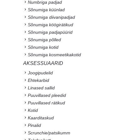
Numbriga padjad
Sõnumiga küünlad
Sõnumiga diivanipadjad
Sõnumiga köögirätikud
Sõnumiga padjapüürid
Sõnumiga põlled
Sõnumiga kotid
Sõnumiga kosmeetikakotid
AKSESSUAARID
Joogipudelid
Ehtekarbid
Linased sallid
Puuvillased pleedid
Puuvillased rätikud
Kotid
Kaarditaskud
Pinalid
Scrunchie/patsikumm