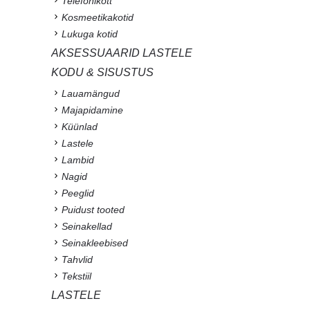
Telefonikott
Kosmeetikakotid
Lukuga kotid
AKSESSUAARID LASTELE
KODU & SISUSTUS
Lauamängud
Majapidamine
Küünlad
Lastele
Lambid
Nagid
Peeglid
Puidust tooted
Seinakellad
Seinakleebised
Tahvlid
Tekstiil
LASTELE