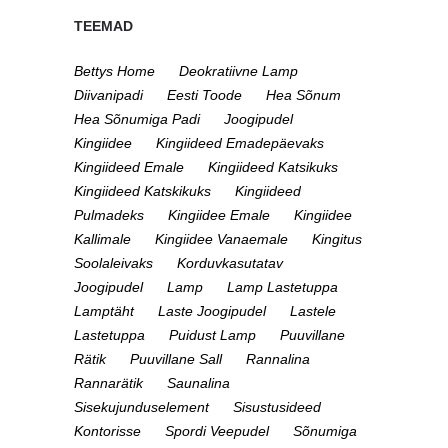
TEEMAD
Bettys Home
Deokratiivne Lamp
Diivanipadi
Eesti Toode
Hea Sõnum
Hea Sõnumiga Padi
Joogipudel
Kingiidee
Kingiideed Emadepäevaks
Kingiideed Emale
Kingiideed Katsikuks
Kingiideed Katskikuks
Kingiideed
Pulmadeks
Kingiidee Emale
Kingiidee
Kallimale
Kingiidee Vanaemale
Kingitus
Soolaleivaks
Korduvkasutatav
Joogipudel
Lamp
Lamp Lastetuppa
Lamptäht
Laste Joogipudel
Lastele
Lastetuppa
Puidust Lamp
Puuvillane
Rätik
Puuvillane Sall
Rannalina
Rannarätik
Saunalina
Sisekujunduselement
Sisustusideed
Kontorisse
Spordi Veepudel
Sõnumiga