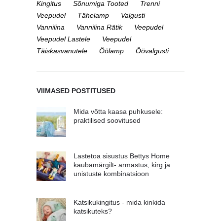
Kingitus
Sõnumiga Tooted
Trenni
Veepudel
Tähelamp
Valgusti
Vannilina
Vannilina Rätik
Veepudel
Veepudel Lastele
Veepudel
Täiskasvanutele
Öölamp
Öövalgusti
VIIMASED POSTITUSED
Mida võtta kaasa puhkusele:
praktilised soovitused
Lastetoa sisustus Bettys Home
kaubamärgilt- armastus, kirg ja
unistuste kombinatsioon
Katsikukingitus - mida kinkida
katsikuteks?