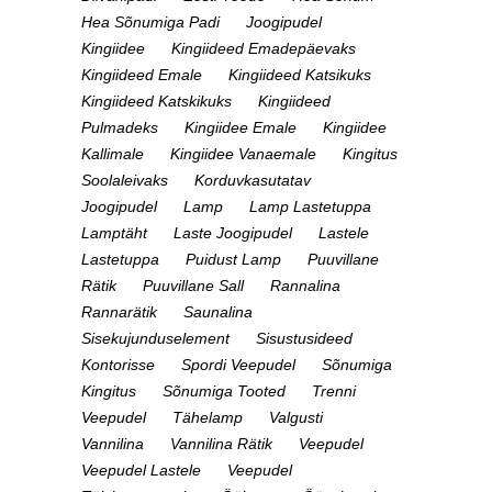
Hea Sõnumiga Padi
Joogipudel
Kingiidee
Kingiideed Emadepäevaks
Kingiideed Emale
Kingiideed Katsikuks
Kingiideed Katskikuks
Kingiideed
Pulmadeks
Kingiidee Emale
Kingiidee
Kallimale
Kingiidee Vanaemale
Kingitus
Soolaleivaks
Korduvkasutatav
Joogipudel
Lamp
Lamp Lastetuppa
Lamptäht
Laste Joogipudel
Lastele
Lastetuppa
Puidust Lamp
Puuvillane
Rätik
Puuvillane Sall
Rannalina
Rannarätik
Saunalina
Sisekujunduselement
Sisustusideed
Kontorisse
Spordi Veepudel
Sõnumiga
Kingitus
Sõnumiga Tooted
Trenni
Veepudel
Tähelamp
Valgusti
Vannilina
Vannilina Rätik
Veepudel
Veepudel Lastele
Veepudel