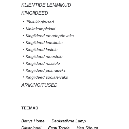
KLIENTIDE LEMMIKUD
KINGIIDEED
Jõulukingitused
Kinkekomplektid
Kingiideed emadepäevaks
Kingiideed katsikuks
Kingiideed lastele
Kingiideed meestele
Kingiideed naistele
Kingiideed pulmadeks
Kingiideed soolaleivaks
ÄRIKINGITUSED
TEEMAD
Bettys Home
Deokratiivne Lamp
Diivanipadi
Eesti Toode
Hea Sõnum