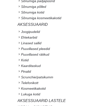
Sõnumiga padjapüürid
Sõnumiga põlled
Sõnumiga kotid
Sõnumiga kosmeetikakotid
AKSESSUAARID
Joogipudelid
Ehtekarbid
Linased sallid
Puuvillased pleedid
Puuvillased rätikud
Kotid
Kaarditaskud
Pinalid
Scrunchie/patsikumm
Telefonikott
Kosmeetikakotid
Lukuga kotid
AKSESSUAARID LASTELE