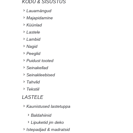
KODU & SISUSTUS
Lauamängud
Majapidamine
Küünlad
Lastele
Lambid
Nagid
Peeglid
Puidust tooted
Seinakellad
Seinakleebised
Tahvlid
Tekstiil
LASTELE
Kaunistused lastetuppa
Baldahiinid
Lipuketid jm deko
Istepadjad & madratsid