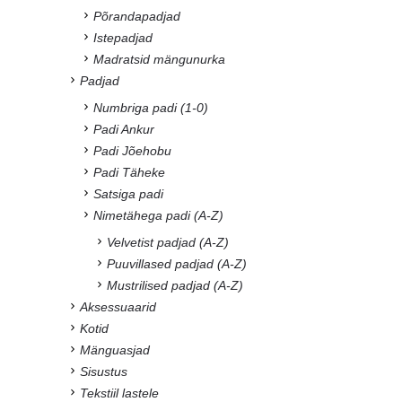
Põrandapadjad
Istepadjad
Madratsid mängunurka
Padjad
Numbriga padi (1-0)
Padi Ankur
Padi Jõehobu
Padi Täheke
Satsiga padi
Nimetähega padi (A-Z)
Velvetist padjad (A-Z)
Puuvillased padjad (A-Z)
Mustrilised padjad (A-Z)
Aksessuaarid
Kotid
Mänguasjad
Sisustus
Tekstiil lastele