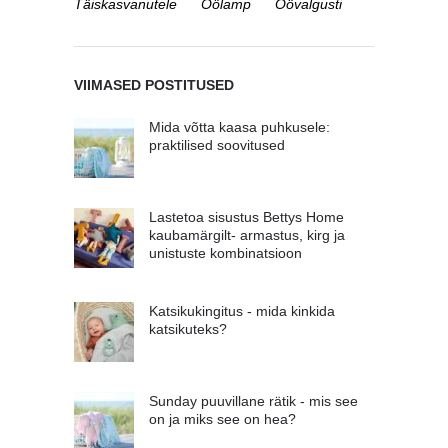
Täiskasvanutele
Öölamp
Öövalgusti
VIIMASED POSTITUSED
Mida võtta kaasa puhkusele:
praktilised soovitused
Lastetoa sisustus Bettys Home
kaubamärgilt- armastus, kirg ja
unistuste kombinatsioon
Katsikukingitus - mida kinkida
katsikuteks?
Sunday puuvillane rätik - mis see
on ja miks see on hea?