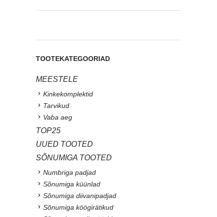
TOOTEKATEGOORIAD
MEESTELE
Kinkekomplektid
Tarvikud
Vaba aeg
TOP25
UUED TOOTED
SÕNUMIGA TOOTED
Numbriga padjad
Sõnumiga küünlad
Sõnumiga diivanipadjad
Sõnumiga köögirätikud