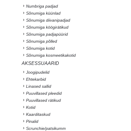
Numbriga padjad
Sõnumiga küünlad
Sõnumiga diivanipadjad
Sõnumiga köögirätikud
Sõnumiga padjapüürid
Sõnumiga põlled
Sõnumiga kotid
Sõnumiga kosmeetikakotid
AKSESSUAARID
Joogipudelid
Ehtekarbid
Linased sallid
Puuvillased pleedid
Puuvillased rätikud
Kotid
Kaarditaskud
Pinalid
Scrunchie/patsikumm