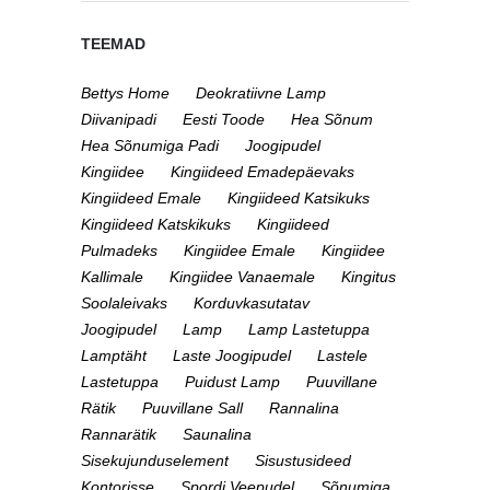
TEEMAD
Bettys Home
Deokratiivne Lamp
Diivanipadi
Eesti Toode
Hea Sõnum
Hea Sõnumiga Padi
Joogipudel
Kingiidee
Kingiideed Emadepäevaks
Kingiideed Emale
Kingiideed Katsikuks
Kingiideed Katskikuks
Kingiideed
Pulmadeks
Kingiidee Emale
Kingiidee
Kallimale
Kingiidee Vanaemale
Kingitus
Soolaleivaks
Korduvkasutatav
Joogipudel
Lamp
Lamp Lastetuppa
Lamptäht
Laste Joogipudel
Lastele
Lastetuppa
Puidust Lamp
Puuvillane
Rätik
Puuvillane Sall
Rannalina
Rannarätik
Saunalina
Sisekujunduselement
Sisustusideed
Kontorisse
Spordi Veepudel
Sõnumiga