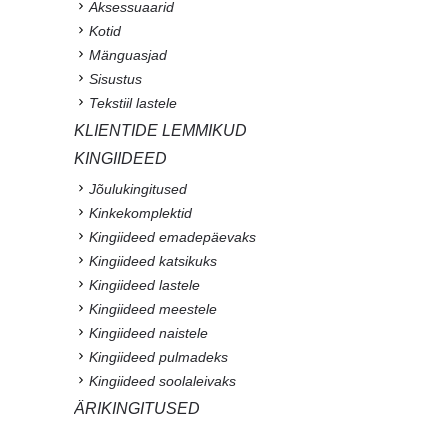
Aksessuaarid
Kotid
Mänguasjad
Sisustus
Tekstiil lastele
KLIENTIDE LEMMIKUD
KINGIIDEED
Jõulukingitused
Kinkekomplektid
Kingiideed emadepäevaks
Kingiideed katsikuks
Kingiideed lastele
Kingiideed meestele
Kingiideed naistele
Kingiideed pulmadeks
Kingiideed soolaleivaks
ÄRIKINGITUSED