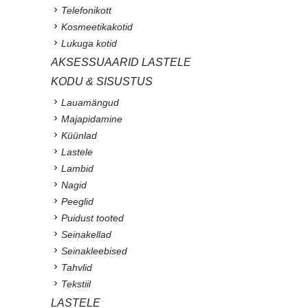
Telefonikott
Kosmeetikakotid
Lukuga kotid
AKSESSUAARID LASTELE
KODU & SISUSTUS
Lauamängud
Majapidamine
Küünlad
Lastele
Lambid
Nagid
Peeglid
Puidust tooted
Seinakellad
Seinakleebised
Tahvlid
Tekstiil
LASTELE