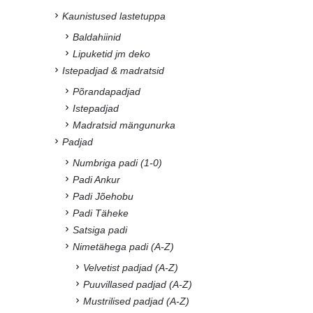
Kaunistused lastetuppa
Baldahiinid
Lipuketid jm deko
Istepadjad & madratsid
Põrandapadjad
Istepadjad
Madratsid mängunurka
Padjad
Numbriga padi (1-0)
Padi Ankur
Padi Jõehobu
Padi Täheke
Satsiga padi
Nimetähega padi (A-Z)
Velvetist padjad (A-Z)
Puuvillased padjad (A-Z)
Mustrilised padjad (A-Z)