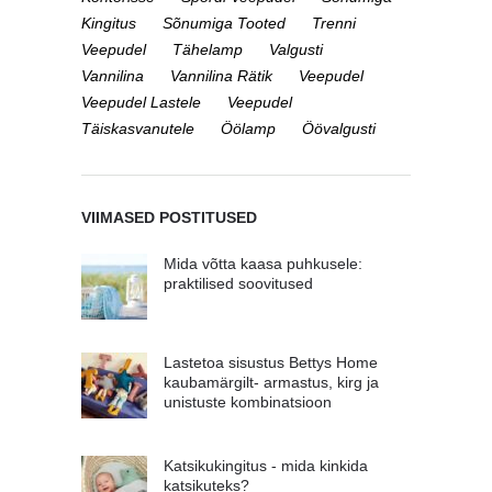
Kingitus
Sõnumiga Tooted
Trenni
Veepudel
Tähelamp
Valgusti
Vannilina
Vannilina Rätik
Veepudel
Veepudel Lastele
Veepudel
Täiskasvanutele
Öölamp
Öövalgusti
VIIMASED POSTITUSED
Mida võtta kaasa puhkusele:
praktilised soovitused
Lastetoa sisustus Bettys Home
kaubamärgilt- armastus, kirg ja
unistuste kombinatsioon
Katsikukingitus - mida kinkida
katsikuteks?