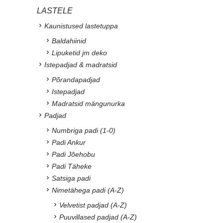
LASTELE
Kaunistused lastetuppa
Baldahiinid
Lipuketid jm deko
Istepadjad & madratsid
Põrandapadjad
Istepadjad
Madratsid mängunurka
Padjad
Numbriga padi (1-0)
Padi Ankur
Padi Jõehobu
Padi Täheke
Satsiga padi
Nimetähega padi (A-Z)
Velvetist padjad (A-Z)
Puuvillased padjad (A-Z)