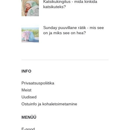
Katsikukingitus - mida kinkida
katsikuteks?
Sunday puuvillane rätik - mis see
on ja miks see on hea?
INFO
Privaatsuspoliitika
Meist
Uudised
Ostuinfo ja kohaletoimetamine
MENÜÜ
E-pood