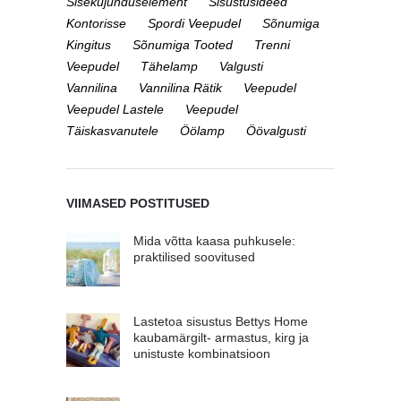
Sisekujunduselement
Sisustusideed
Kontorisse
Spordi Veepudel
Sõnumiga
Kingitus
Sõnumiga Tooted
Trenni
Veepudel
Tähelamp
Valgusti
Vannilina
Vannilina Rätik
Veepudel
Veepudel Lastele
Veepudel
Täiskasvanutele
Öölamp
Öövalgusti
VIIMASED POSTITUSED
Mida võtta kaasa puhkusele:
praktilised soovitused
Lastetoa sisustus Bettys Home
kaubamärgilt- armastus, kirg ja
unistuste kombinatsioon