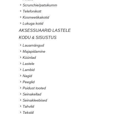
Scrunchie/patsikumm
Telefonikott
Kosmeetikakotid
Lukuga kotid
AKSESSUAARID LASTELE
KODU & SISUSTUS
Lauamängud
Majapidamine
Küünlad
Lastele
Lambid
Nagid
Peeglid
Puidust tooted
Seinakellad
Seinakleebised
Tahvlid
Tekstiil