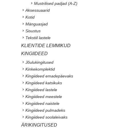
Mustrilised padjad (A-Z)
Aksessuaarid
Kotid
Mänguasjad
Sisustus
Tekstiil lastele
KLIENTIDE LEMMIKUD
KINGIIDEED
Jõulukingitused
Kinkekomplektid
Kingiideed emadepäevaks
Kingiideed katsikuks
Kingiideed lastele
Kingiideed meestele
Kingiideed naistele
Kingiideed pulmadeks
Kingiideed soolaleivaks
ÄRIKINGITUSED