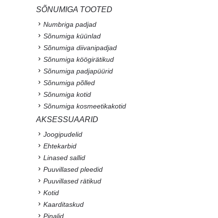
SÕNUMIGA TOOTED
Numbriga padjad
Sõnumiga küünlad
Sõnumiga diivanipadjad
Sõnumiga köögirätikud
Sõnumiga padjapüürid
Sõnumiga põlled
Sõnumiga kotid
Sõnumiga kosmeetikakotid
AKSESSUAARID
Joogipudelid
Ehtekarbid
Linased sallid
Puuvillased pleedid
Puuvillased rätikud
Kotid
Kaarditaskud
Pinalid