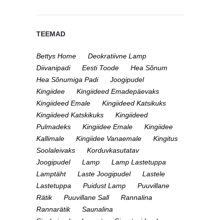
TEEMAD
Bettys Home
Deokratiivne Lamp
Diivanipadi
Eesti Toode
Hea Sõnum
Hea Sõnumiga Padi
Joogipudel
Kingiidee
Kingiideed Emadepäevaks
Kingiideed Emale
Kingiideed Katsikuks
Kingiideed Katskikuks
Kingiideed
Pulmadeks
Kingiidee Emale
Kingiidee
Kallimale
Kingiidee Vanaemale
Kingitus
Soolaleivaks
Korduvkasutatav
Joogipudel
Lamp
Lamp Lastetuppa
Lamptäht
Laste Joogipudel
Lastele
Lastetuppa
Puidust Lamp
Puuvillane
Rätik
Puuvillane Sall
Rannalina
Rannarätik
Saunalina