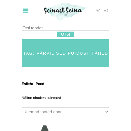
TAG: VÄRVILISED PUIDUST TÄHED
Esileht
/
Pood
/ Tooted siltidega “värvilised puidust
tähed”
Näitan ainukest tulemust