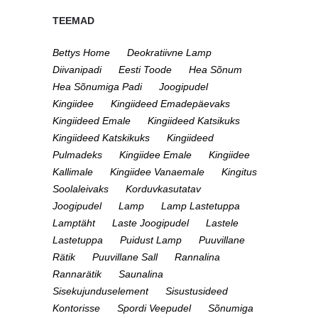
TEEMAD
Bettys Home
Deokratiivne Lamp
Diivanipadi
Eesti Toode
Hea Sõnum
Hea Sõnumiga Padi
Joogipudel
Kingiidee
Kingiideed Emadepäevaks
Kingiideed Emale
Kingiideed Katsikuks
Kingiideed Katskikuks
Kingiideed
Pulmadeks
Kingiidee Emale
Kingiidee
Kallimale
Kingiidee Vanaemale
Kingitus
Soolaleivaks
Korduvkasutatav
Joogipudel
Lamp
Lamp Lastetuppa
Lamptäht
Laste Joogipudel
Lastele
Lastetuppa
Puidust Lamp
Puuvillane
Rätik
Puuvillane Sall
Rannalina
Rannarätik
Saunalina
Sisekujunduselement
Sisustusideed
Kontorisse
Spordi Veepudel
Sõnumiga