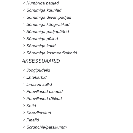
Numbriga padjad
Sõnumiga küünlad
Sõnumiga diivanipadjad
Sõnumiga köögirätikud
Sõnumiga padjapüürid
Sõnumiga põlled
Sõnumiga kotid
Sõnumiga kosmeetikakotid
AKSESSUAARID
Joogipudelid
Ehtekarbid
Linased sallid
Puuvillased pleedid
Puuvillased rätikud
Kotid
Kaarditaskud
Pinalid
Scrunchie/patsikumm