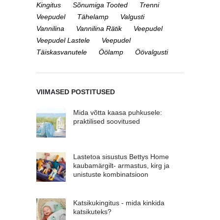
Kingitus
Sõnumiga Tooted
Trenni
Veepudel
Tähelamp
Valgusti
Vannilina
Vannilina Rätik
Veepudel
Veepudel Lastele
Veepudel
Täiskasvanutele
Öölamp
Öövalgusti
VIIMASED POSTITUSED
Mida võtta kaasa puhkusele:
praktilised soovitused
Lastetoa sisustus Bettys Home
kaubamärgilt- armastus, kirg ja
unistuste kombinatsioon
Katsikukingitus - mida kinkida
katsikuteks?