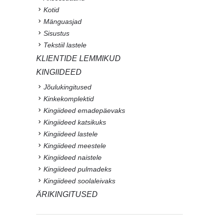
Kotid
Mänguasjad
Sisustus
Tekstiil lastele
KLIENTIDE LEMMIKUD
KINGIIDEED
Jõulukingitused
Kinkekomplektid
Kingiideed emadepäevaks
Kingiideed katsikuks
Kingiideed lastele
Kingiideed meestele
Kingiideed naistele
Kingiideed pulmadeks
Kingiideed soolaleivaks
ÄRIKINGITUSED