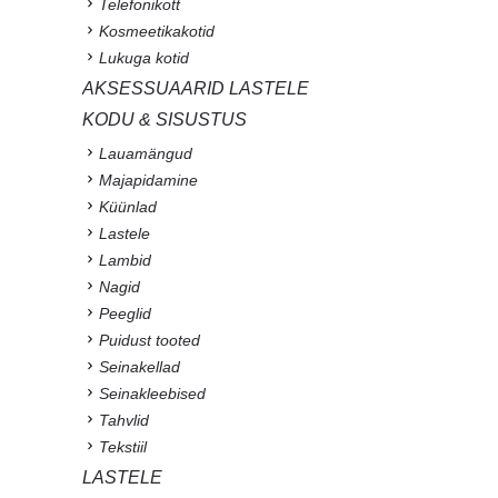
Telefonikott
Kosmeetikakotid
Lukuga kotid
AKSESSUAARID LASTELE
KODU & SISUSTUS
Lauamängud
Majapidamine
Küünlad
Lastele
Lambid
Nagid
Peeglid
Puidust tooted
Seinakellad
Seinakleebised
Tahvlid
Tekstiil
LASTELE