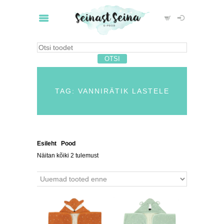
TAG: VANNIRÄTIK LASTELE
Esileht
/
Pood
/ Tooted siltidega “vannirätik lastele”
Näitan kõiki 2 tulemust