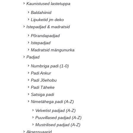
Kaunistused lastetuppa
Baldahiinid
Lipuketid jm deko
Istepadjad & madratsid
Põrandapadjad
Istepadjad
Madratsid mängunurka
Padjad
Numbriga padi (1-0)
Padi Ankur
Padi Jõehobu
Padi Täheke
Satsiga padi
Nimetähega padi (A-Z)
Velvetist padjad (A-Z)
Puuvillased padjad (A-Z)
Mustrilised padjad (A-Z)
Aksessuaarid