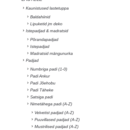
Kaunistused lastetuppa
Baldahiinid
Lipuketid jm deko
Istepadjad & madratsid
Põrandapadjad
Istepadjad
Madratsid mängunurka
Padjad
Numbriga padi (1-0)
Padi Ankur
Padi Jõehobu
Padi Täheke
Satsiga padi
Nimetähega padi (A-Z)
Velvetist padjad (A-Z)
Puuvillased padjad (A-Z)
Mustrilised padjad (A-Z)