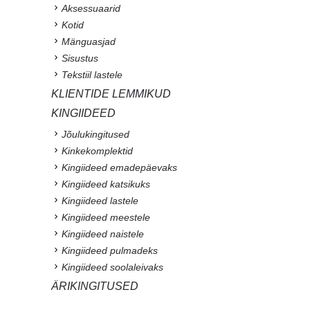
Aksessuaarid
Kotid
Mänguasjad
Sisustus
Tekstiil lastele
KLIENTIDE LEMMIKUD
KINGIIDEED
Jõulukingitused
Kinkekomplektid
Kingiideed emadepäevaks
Kingiideed katsikuks
Kingiideed lastele
Kingiideed meestele
Kingiideed naistele
Kingiideed pulmadeks
Kingiideed soolaleivaks
ÄRIKINGITUSED