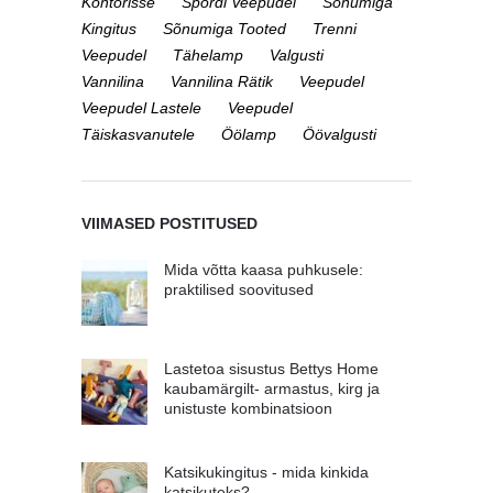
Kontorisse
Spordi Veepudel
Sõnumiga
Kingitus
Sõnumiga Tooted
Trenni
Veepudel
Tähelamp
Valgusti
Vannilina
Vannilina Rätik
Veepudel
Veepudel Lastele
Veepudel
Täiskasvanutele
Öölamp
Öövalgusti
VIIMASED POSTITUSED
Mida võtta kaasa puhkusele:
praktilised soovitused
Lastetoa sisustus Bettys Home
kaubamärgilt- armastus, kirg ja
unistuste kombinatsioon
Katsikukingitus - mida kinkida
katsikuteks?