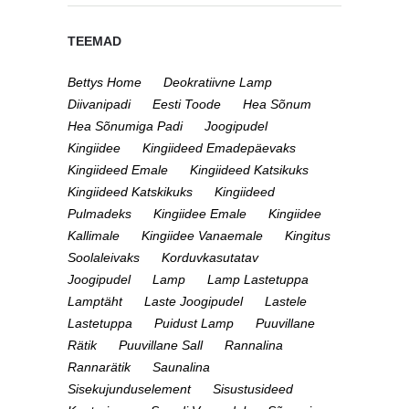
TEEMAD
Bettys Home
Deokratiivne Lamp
Diivanipadi
Eesti Toode
Hea Sõnum
Hea Sõnumiga Padi
Joogipudel
Kingiidee
Kingiideed Emadepäevaks
Kingiideed Emale
Kingiideed Katsikuks
Kingiideed Katskikuks
Kingiideed
Pulmadeks
Kingiidee Emale
Kingiidee
Kallimale
Kingiidee Vanaemale
Kingitus
Soolaleivaks
Korduvkasutatav
Joogipudel
Lamp
Lamp Lastetuppa
Lamptäht
Laste Joogipudel
Lastele
Lastetuppa
Puidust Lamp
Puuvillane
Rätik
Puuvillane Sall
Rannalina
Rannarätik
Saunalina
Sisekujunduselement
Sisustusideed