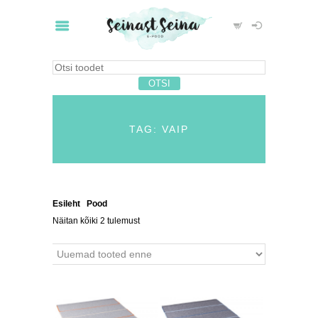
TAG: VAIP
Esileht
/
Pood
/ Tooted siltidega “vaip”
Näitan kõiki 2 tulemust