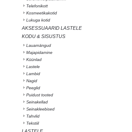
Telefonikott
Kosmeetikakotid
Lukuga kotid
AKSESSUAARID LASTELE
KODU & SISUSTUS
Lauamängud
Majapidamine
Küünlad
Lastele
Lambid
Nagid
Peeglid
Puidust tooted
Seinakellad
Seinakleebised
Tahvlid
Tekstiil
LASTELE