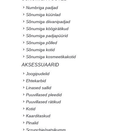
Numbriga padjad
Sõnumiga küünlad
Sõnumiga diivanipadjad
Sõnumiga köögirätikud
Sõnumiga padjapüürid
Sõnumiga põlled
Sõnumiga kotid
Sõnumiga kosmeetikakotid
AKSESSUAARID
Joogipudelid
Ehtekarbid
Linased sallid
Puuvillased pleedid
Puuvillased rätikud
Kotid
Kaarditaskud
Pinalid
Scrunchie/patsikumm