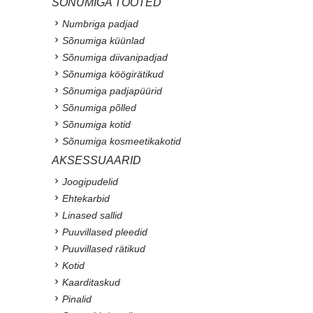
SÕNUMIGA TOOTED
Numbriga padjad
Sõnumiga küünlad
Sõnumiga diivanipadjad
Sõnumiga köögirätikud
Sõnumiga padjapüürid
Sõnumiga põlled
Sõnumiga kotid
Sõnumiga kosmeetikakotid
AKSESSUAARID
Joogipudelid
Ehtekarbid
Linased sallid
Puuvillased pleedid
Puuvillased rätikud
Kotid
Kaarditaskud
Pinalid