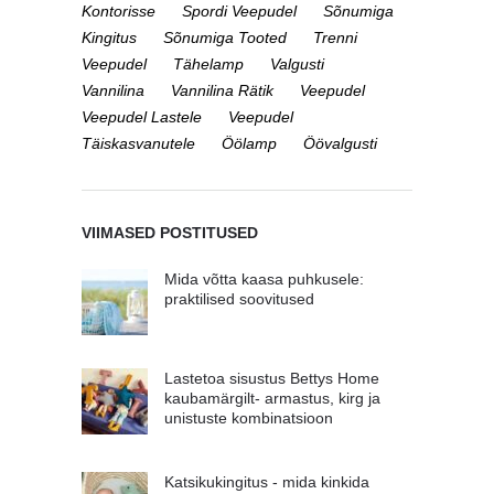
Kontorisse
Spordi Veepudel
Sõnumiga
Kingitus
Sõnumiga Tooted
Trenni
Veepudel
Tähelamp
Valgusti
Vannilina
Vannilina Rätik
Veepudel
Veepudel Lastele
Veepudel
Täiskasvanutele
Öölamp
Öövalgusti
VIIMASED POSTITUSED
Mida võtta kaasa puhkusele:
praktilised soovitused
Lastetoa sisustus Bettys Home
kaubamärgilt- armastus, kirg ja
unistuste kombinatsioon
Katsikukingitus - mida kinkida