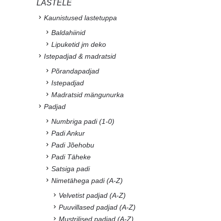
LASTELE
Kaunistused lastetuppa
Baldahiinid
Lipuketid jm deko
Istepadjad & madratsid
Põrandapadjad
Istepadjad
Madratsid mängunurka
Padjad
Numbriga padi (1-0)
Padi Ankur
Padi Jõehobu
Padi Täheke
Satsiga padi
Nimetähega padi (A-Z)
Velvetist padjad (A-Z)
Puuvillased padjad (A-Z)
Mustrilised padjad (A-Z)