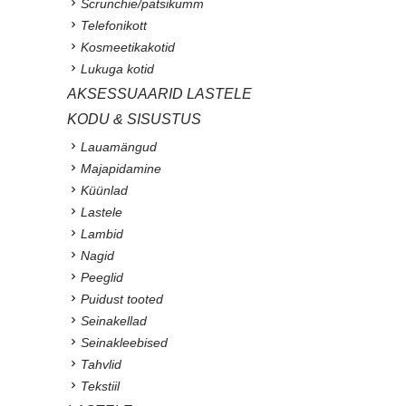
Scrunchie/patsikumm
Telefonikott
Kosmeetikakotid
Lukuga kotid
AKSESSUAARID LASTELE
KODU & SISUSTUS
Lauamängud
Majapidamine
Küünlad
Lastele
Lambid
Nagid
Peeglid
Puidust tooted
Seinakellad
Seinakleebised
Tahvlid
Tekstiil