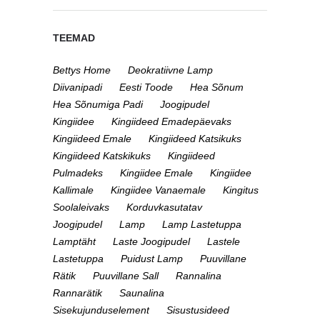
TEEMAD
Bettys Home
Deokratiivne Lamp
Diivanipadi
Eesti Toode
Hea Sõnum
Hea Sõnumiga Padi
Joogipudel
Kingiidee
Kingiideed Emadepäevaks
Kingiideed Emale
Kingiideed Katsikuks
Kingiideed Katskikuks
Kingiideed
Pulmadeks
Kingiidee Emale
Kingiidee
Kallimale
Kingiidee Vanaemale
Kingitus
Soolaleivaks
Korduvkasutatav
Joogipudel
Lamp
Lamp Lastetuppa
Lamptäht
Laste Joogipudel
Lastele
Lastetuppa
Puidust Lamp
Puuvillane
Rätik
Puuvillane Sall
Rannalina
Rannarätik
Saunalina
Sisekujunduselement
Sisustusideed