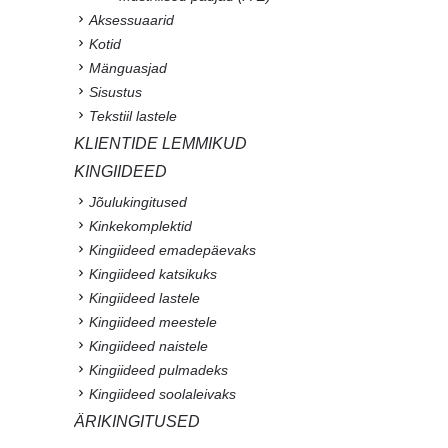
Aksessuaarid
Kotid
Mänguasjad
Sisustus
Tekstiil lastele
KLIENTIDE LEMMIKUD
KINGIIDEED
Jõulukingitused
Kinkekomplektid
Kingiideed emadepäevaks
Kingiideed katsikuks
Kingiideed lastele
Kingiideed meestele
Kingiideed naistele
Kingiideed pulmadeks
Kingiideed soolaleivaks
ÄRIKINGITUSED