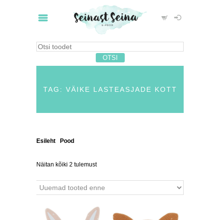
TAG: VÄIKE LASTEASJADE KOTT
Esileht
/
Pood
/ Tooted siltidega “väike lasteasjade
kott”
Näitan kõiki 2 tulemust