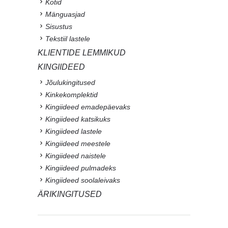
Kotid
Mänguasjad
Sisustus
Tekstiil lastele
KLIENTIDE LEMMIKUD
KINGIIDEED
Jõulukingitused
Kinkekomplektid
Kingiideed emadepäevaks
Kingiideed katsikuks
Kingiideed lastele
Kingiideed meestele
Kingiideed naistele
Kingiideed pulmadeks
Kingiideed soolaleivaks
ÄRIKINGITUSED