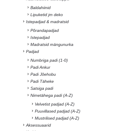
Baldahiinid
Lipuketid jm deko
Istepadjad & madratsid
Põrandapadjad
Istepadjad
Madratsid mängunurka
Padjad
Numbriga padi (1-0)
Padi Ankur
Padi Jõehobu
Padi Täheke
Satsiga padi
Nimetähega padi (A-Z)
Velvetist padjad (A-Z)
Puuvillased padjad (A-Z)
Mustrilised padjad (A-Z)
Aksessuaarid