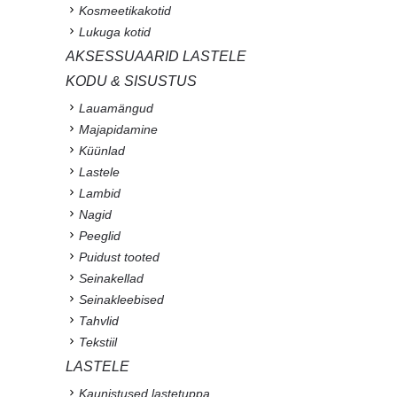
Kosmeetikakotid
Lukuga kotid
AKSESSUAARID LASTELE
KODU & SISUSTUS
Lauamängud
Majapidamine
Küünlad
Lastele
Lambid
Nagid
Peeglid
Puidust tooted
Seinakellad
Seinakleebised
Tahvlid
Tekstiil
LASTELE
Kaunistused lastetuppa