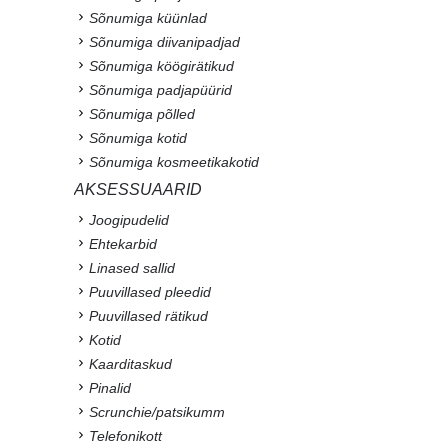
Sõnumiga küünlad
Sõnumiga diivanipadjad
Sõnumiga köögirätikud
Sõnumiga padjapüürid
Sõnumiga põlled
Sõnumiga kotid
Sõnumiga kosmeetikakotid
AKSESSUAARID
Joogipudelid
Ehtekarbid
Linased sallid
Puuvillased pleedid
Puuvillased rätikud
Kotid
Kaarditaskud
Pinalid
Scrunchie/patsikumm
Telefonikott