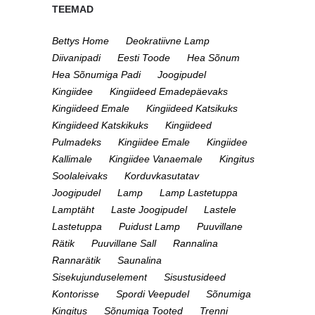
TEEMAD
Bettys Home
Deokratiivne Lamp
Diivanipadi
Eesti Toode
Hea Sõnum
Hea Sõnumiga Padi
Joogipudel
Kingiidee
Kingiideed Emadepäevaks
Kingiideed Emale
Kingiideed Katsikuks
Kingiideed Katskikuks
Kingiideed
Pulmadeks
Kingiidee Emale
Kingiidee
Kallimale
Kingiidee Vanaemale
Kingitus
Soolaleivaks
Korduvkasutatav
Joogipudel
Lamp
Lamp Lastetuppa
Lamptäht
Laste Joogipudel
Lastele
Lastetuppa
Puidust Lamp
Puuvillane
Rätik
Puuvillane Sall
Rannalina
Rannarätik
Saunalina
Sisekujunduselement
Sisustusideed
Kontorisse
Spordi Veepudel
Sõnumiga
Kingitus
Sõnumiga Tooted
Trenni