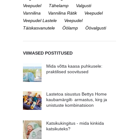
Veepudel
Tähelamp
Valgusti
Vannilina
Vannilina Rätik
Veepudel
Veepudel Lastele
Veepudel
Täiskasvanutele
Öölamp
Öövalgusti
VIIMASED POSTITUSED
Mida võtta kaasa puhkusele:
praktilised soovitused
Lastetoa sisustus Bettys Home
kaubamärgilt- armastus, kirg ja
unistuste kombinatsioon
Katsikukingitus - mida kinkida
katsikuteks?