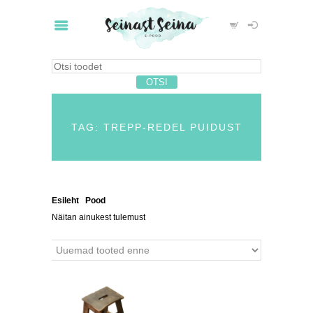
TAG: TREPP-REDEL PUIDUST
Esileht
/
Pood
/ Tooted siltidega “trepp-redel puidust”
Näitan ainukest tulemust