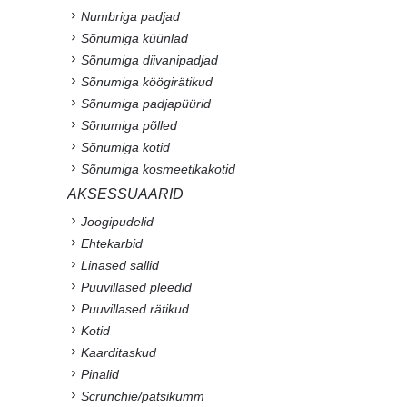
Numbriga padjad
Sõnumiga küünlad
Sõnumiga diivanipadjad
Sõnumiga köögirätikud
Sõnumiga padjapüürid
Sõnumiga põlled
Sõnumiga kotid
Sõnumiga kosmeetikakotid
AKSESSUAARID
Joogipudelid
Ehtekarbid
Linased sallid
Puuvillased pleedid
Puuvillased rätikud
Kotid
Kaarditaskud
Pinalid
Scrunchie/patsikumm