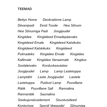
TEEMAD
Bettys Home
Deokratiivne Lamp
Diivanipadi
Eesti Toode
Hea Sõnum
Hea Sõnumiga Padi
Joogipudel
Kingiidee
Kingiideed Emadepäevaks
Kingiideed Emale
Kingiideed Katsikuks
Kingiideed Katskikuks
Kingiideed
Pulmadeks
Kingiidee Emale
Kingiidee
Kallimale
Kingiidee Vanaemale
Kingitus
Soolaleivaks
Korduvkasutatav
Joogipudel
Lamp
Lamp Lastetuppa
Lamptäht
Laste Joogipudel
Lastele
Lastetuppa
Puidust Lamp
Puuvillane
Rätik
Puuvillane Sall
Rannalina
Rannarätik
Saunalina
Sisekujunduselement
Sisustusideed
Kontorisse
Spordi Veepudel
Sõnumiga