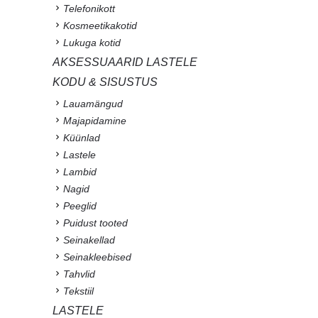
Telefonikott
Kosmeetikakotid
Lukuga kotid
AKSESSUAARID LASTELE
KODU & SISUSTUS
Lauamängud
Majapidamine
Küünlad
Lastele
Lambid
Nagid
Peeglid
Puidust tooted
Seinakellad
Seinakleebised
Tahvlid
Tekstiil
LASTELE