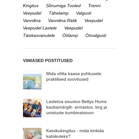
Kingitus
Sõnumiga Tooted
Trenni
Veepudel
Tähelamp
Valgusti
Vannilina
Vannilina Rätik
Veepudel
Veepudel Lastele
Veepudel
Täiskasvanutele
Öölamp
Öövalgusti
VIIMASED POSTITUSED
Mida võtta kaasa puhkusele:
praktilised soovitused
Lastetoa sisustus Bettys Home
kaubamärgilt- armastus, kirg ja
unistuste kombinatsioon
Katsikukingitus - mida kinkida
katsikuteks?