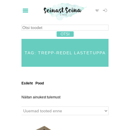
TAG: TREPP-REDEL LASTETUPPA
Esileht
/
Pood
/ Tooted siltidega “trepp-redel
lastetuppa”
Näitan ainukest tulemust