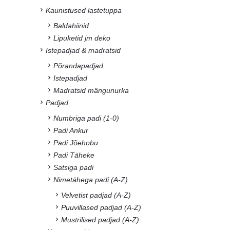
Kaunistused lastetuppa
Baldahiinid
Lipuketid jm deko
Istepadjad & madratsid
Põrandapadjad
Istepadjad
Madratsid mängunurka
Padjad
Numbriga padi (1-0)
Padi Ankur
Padi Jõehobu
Padi Täheke
Satsiga padi
Nimetähega padi (A-Z)
Velvetist padjad (A-Z)
Puuvillased padjad (A-Z)
Mustrilised padjad (A-Z)