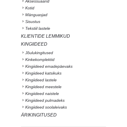
Aksessuaarid
Kotid
Mänguasjad
Sisustus
Tekstiil lastele
KLIENTIDE LEMMIKUD
KINGIIDEED
Jõulukingitused
Kinkekomplektid
Kingiideed emadepäevaks
Kingiideed katsikuks
Kingiideed lastele
Kingiideed meestele
Kingiideed naistele
Kingiideed pulmadeks
Kingiideed soolaleivaks
ÄRIKINGITUSED