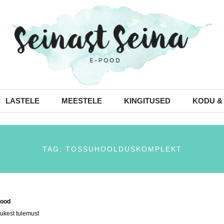
LASTELE
MEESTELE
KINGITUSED
KODU &
TAG: TOSSUHOOLDUSKOMPLEKT
ood
/ Tooted siltidega “tossuhoolduskomplekt”
ukest tulemust