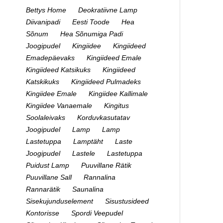
Bettys Home
Deokratiivne Lamp
Diivanipadi
Eesti Toode
Hea
Sõnum
Hea Sõnumiga Padi
Joogipudel
Kingiidee
Kingiideed
Emadepäevaks
Kingiideed Emale
Kingiideed Katsikuks
Kingiideed
Katskikuks
Kingiideed Pulmadeks
Kingiidee Emale
Kingiidee Kallimale
Kingiidee Vanaemale
Kingitus
Soolaleivaks
Korduvkasutatav
Joogipudel
Lamp
Lamp
Lastetuppa
Lamptäht
Laste
Joogipudel
Lastele
Lastetuppa
Puidust Lamp
Puuvillane Rätik
Puuvillane Sall
Rannalina
Rannarätik
Saunalina
Sisekujunduselement
Sisustusideed
Kontorisse
Spordi Veepudel