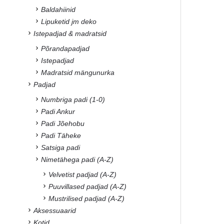
Baldahiinid
Lipuketid jm deko
Istepadjad & madratsid
Põrandapadjad
Istepadjad
Madratsid mängunurka
Padjad
Numbriga padi (1-0)
Padi Ankur
Padi Jõehobu
Padi Täheke
Satsiga padi
Nimetähega padi (A-Z)
Velvetist padjad (A-Z)
Puuvillased padjad (A-Z)
Mustrilised padjad (A-Z)
Aksessuaarid
Kotid