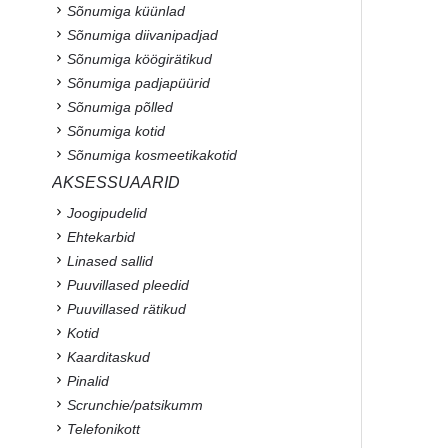
Sõnumiga küünlad
Sõnumiga diivanipadjad
Sõnumiga köögirätikud
Sõnumiga padjapüürid
Sõnumiga põlled
Sõnumiga kotid
Sõnumiga kosmeetikakotid
AKSESSUAARID
Joogipudelid
Ehtekarbid
Linased sallid
Puuvillased pleedid
Puuvillased rätikud
Kotid
Kaarditaskud
Pinalid
Scrunchie/patsikumm
Telefonikott