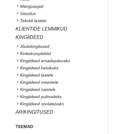
Mänguasjad
Sisustus
Tekstiil lastele
KLIENTIDE LEMMIKUD
KINGIIDEED
Jõulukingitused
Kinkekomplektid
Kingiideed emadepäevaks
Kingiideed katsikuks
Kingiideed lastele
Kingiideed meestele
Kingiideed naistele
Kingiideed pulmadeks
Kingiideed soolaleivaks
ÄRIKINGITUSED
TEEMAD