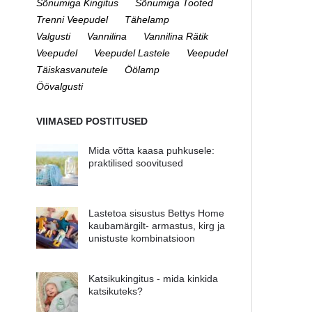
Sõnumiga Kingitus
Sõnumiga Tooted
Trenni Veepudel
Tähelamp
Valgusti
Vannilina
Vannilina Rätik
Veepudel
Veepudel Lastele
Veepudel
Täiskasvanutele
Öölamp
Öövalgusti
VIIMASED POSTITUSED
Mida võtta kaasa puhkusele:
praktilised soovitused
Lastetoa sisustus Bettys Home
kaubamärgilt- armastus, kirg ja
unistuste kombinatsioon
Katsikukingitus - mida kinkida
katsikuteks?