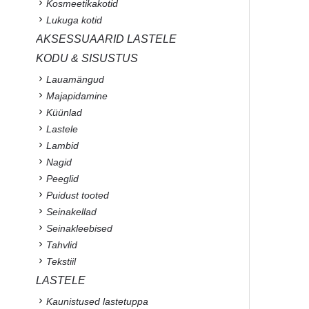
Kosmeetikakotid
Lukuga kotid
AKSESSUAARID LASTELE
KODU & SISUSTUS
Lauamängud
Majapidamine
Küünlad
Lastele
Lambid
Nagid
Peeglid
Puidust tooted
Seinakellad
Seinakleebised
Tahvlid
Tekstiil
LASTELE
Kaunistused lastetuppa