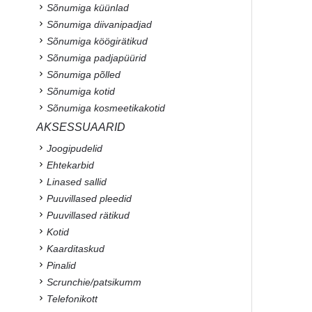
Sõnumiga küünlad
Sõnumiga diivanipadjad
Sõnumiga köögirätikud
Sõnumiga padjapüürid
Sõnumiga põlled
Sõnumiga kotid
Sõnumiga kosmeetikakotid
AKSESSUAARID
Joogipudelid
Ehtekarbid
Linased sallid
Puuvillased pleedid
Puuvillased rätikud
Kotid
Kaarditaskud
Pinalid
Scrunchie/patsikumm
Telefonikott