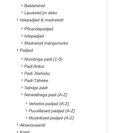
Baldahiinid
Lipuketid jm deko
Istepadjad & madratsid
Põrandapadjad
Istepadjad
Madratsid mängunurka
Padjad
Numbriga padi (1-0)
Padi Ankur
Padi Jõehobu
Padi Täheke
Satsiga padi
Nimetähega padi (A-Z)
Velvetist padjad (A-Z)
Puuvillased padjad (A-Z)
Mustrilised padjad (A-Z)
Aksessuaarid
Kotid