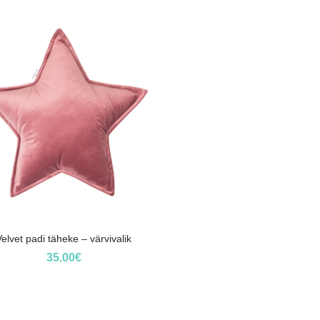
Velvet padi täheke – värvivalik
35.00
€