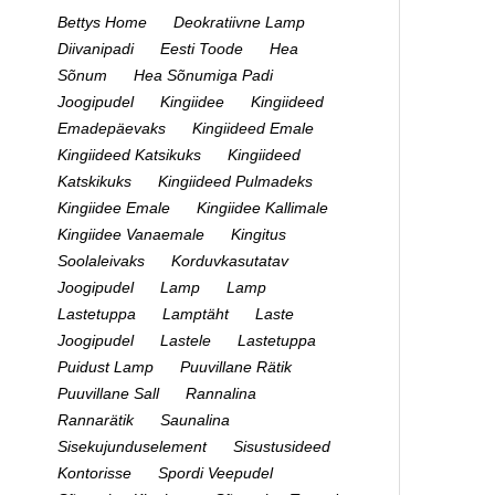
Bettys Home
Deokratiivne Lamp
Diivanipadi
Eesti Toode
Hea
Sõnum
Hea Sõnumiga Padi
Joogipudel
Kingiidee
Kingiideed
Emadepäevaks
Kingiideed Emale
Kingiideed Katsikuks
Kingiideed
Katskikuks
Kingiideed Pulmadeks
Kingiidee Emale
Kingiidee Kallimale
Kingiidee Vanaemale
Kingitus
Soolaleivaks
Korduvkasutatav
Joogipudel
Lamp
Lamp
Lastetuppa
Lamptäht
Laste
Joogipudel
Lastele
Lastetuppa
Puidust Lamp
Puuvillane Rätik
Puuvillane Sall
Rannalina
Rannarätik
Saunalina
Sisekujunduselement
Sisustusideed
Kontorisse
Spordi Veepudel