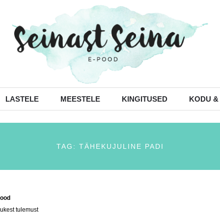
LASTELE
MEESTELE
KINGITUSED
KODU &
TAG: TÄHEKUJULINE PADI
ood
/ Tooted siltidega “tähekujuline padi”
ukest tulemust