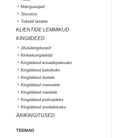
Mänguasjad
Sisustus
Tekstiil lastele
KLIENTIDE LEMMIKUD
KINGIIDEED
Jõulukingitused
Kinkekomplektid
Kingiideed emadepäevaks
Kingiideed katsikuks
Kingiideed lastele
Kingiideed meestele
Kingiideed naistele
Kingiideed pulmadeks
Kingiideed soolaleivaks
ÄRIKINGITUSED
TEEMAD