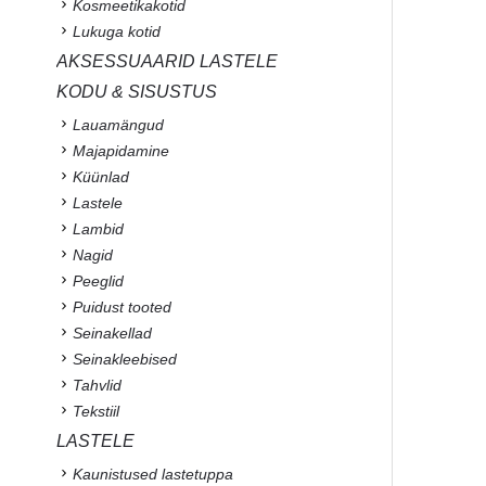
Kosmeetikakotid
Lukuga kotid
AKSESSUAARID LASTELE
KODU & SISUSTUS
Lauamängud
Majapidamine
Küünlad
Lastele
Lambid
Nagid
Peeglid
Puidust tooted
Seinakellad
Seinakleebised
Tahvlid
Tekstiil
LASTELE
Kaunistused lastetuppa