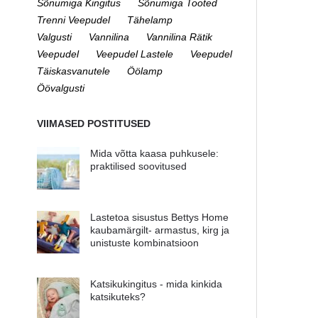
Sõnumiga Kingitus
Sõnumiga Tooted
Trenni Veepudel
Tähelamp
Valgusti
Vannilina
Vannilina Rätik
Veepudel
Veepudel Lastele
Veepudel
Täiskasvanutele
Öölamp
Öövalgusti
VIIMASED POSTITUSED
Mida võtta kaasa puhkusele:
praktilised soovitused
Lastetoa sisustus Bettys Home
kaubamärgilt- armastus, kirg ja
unistuste kombinatsioon
Katsikukingitus - mida kinkida
katsikuteks?