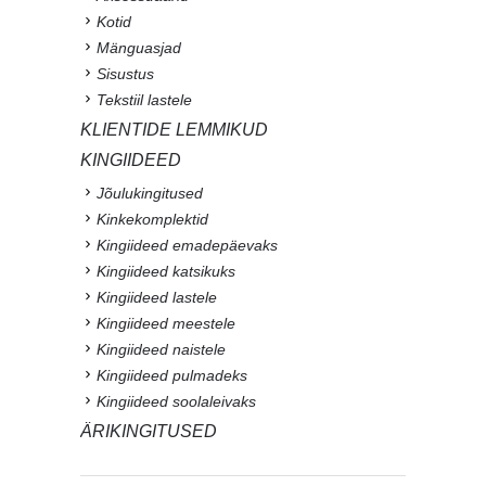
Kotid
Mänguasjad
Sisustus
Tekstiil lastele
KLIENTIDE LEMMIKUD
KINGIIDEED
Jõulukingitused
Kinkekomplektid
Kingiideed emadepäevaks
Kingiideed katsikuks
Kingiideed lastele
Kingiideed meestele
Kingiideed naistele
Kingiideed pulmadeks
Kingiideed soolaleivaks
ÄRIKINGITUSED