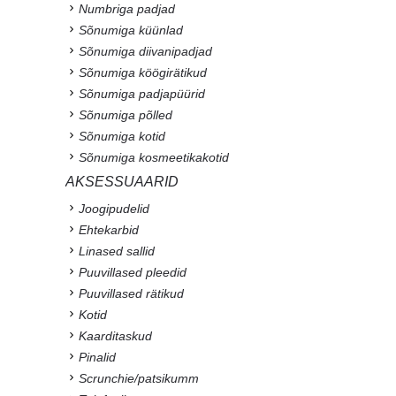
Numbriga padjad
Sõnumiga küünlad
Sõnumiga diivanipadjad
Sõnumiga köögirätikud
Sõnumiga padjapüürid
Sõnumiga põlled
Sõnumiga kotid
Sõnumiga kosmeetikakotid
AKSESSUAARID
Joogipudelid
Ehtekarbid
Linased sallid
Puuvillased pleedid
Puuvillased rätikud
Kotid
Kaarditaskud
Pinalid
Scrunchie/patsikumm