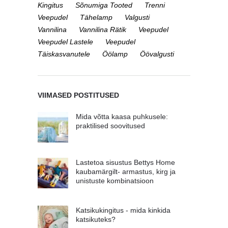
Kingitus
Sõnumiga Tooted
Trenni
Veepudel
Tähelamp
Valgusti
Vannilina
Vannilina Rätik
Veepudel
Veepudel Lastele
Veepudel
Täiskasvanutele
Öölamp
Öövalgusti
VIIMASED POSTITUSED
Mida võtta kaasa puhkusele:
praktilised soovitused
Lastetoa sisustus Bettys Home
kaubamärgilt- armastus, kirg ja
unistuste kombinatsioon
Katsikukingitus - mida kinkida
katsikuteks?