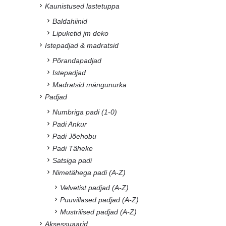
Kaunistused lastetuppa
Baldahiinid
Lipuketid jm deko
Istepadjad & madratsid
Põrandapadjad
Istepadjad
Madratsid mängunurka
Padjad
Numbriga padi (1-0)
Padi Ankur
Padi Jõehobu
Padi Täheke
Satsiga padi
Nimetähega padi (A-Z)
Velvetist padjad (A-Z)
Puuvillased padjad (A-Z)
Mustrilised padjad (A-Z)
Aksessuaarid