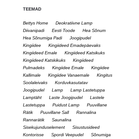
TEEMAD
Bettys Home
Deokratiivne Lamp
Diivanipadi
Eesti Toode
Hea Sõnum
Hea Sõnumiga Padi
Joogipudel
Kingiidee
Kingiideed Emadepäevaks
Kingiideed Emale
Kingiideed Katsikuks
Kingiideed Katskikuks
Kingiideed
Pulmadeks
Kingiidee Emale
Kingiidee
Kallimale
Kingiidee Vanaemale
Kingitus
Soolaleivaks
Korduvkasutatav
Joogipudel
Lamp
Lamp Lastetuppa
Lamptäht
Laste Joogipudel
Lastele
Lastetuppa
Puidust Lamp
Puuvillane
Rätik
Puuvillane Sall
Rannalina
Rannarätik
Saunalina
Sisekujunduselement
Sisustusideed
Kontorisse
Spordi Veepudel
Sõnumiga