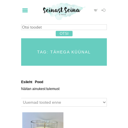
TAG: TÄHEGA KÜÜNAL
Esileht
/
Pood
/ Tooted siltidega “tähega küünal”
Näitan ainukest tulemust