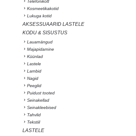
Telefonikott
Kosmeetikakotid
Lukuga kotid
AKSESSUAARID LASTELE
KODU & SISUSTUS
Lauamängud
Majapidamine
Küünlad
Lastele
Lambid
Nagid
Peeglid
Puidust tooted
Seinakellad
Seinakleebised
Tahvlid
Tekstiil
LASTELE