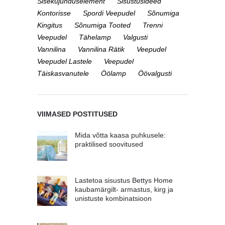
Sisekujunduselement
Sisustusideed
Kontorisse
Spordi Veepudel
Sõnumiga
Kingitus
Sõnumiga Tooted
Trenni
Veepudel
Tähelamp
Valgusti
Vannilina
Vannilina Rätik
Veepudel
Veepudel Lastele
Veepudel
Täiskasvanutele
Öölamp
Öövalgusti
VIIMASED POSTITUSED
Mida võtta kaasa puhkusele:
praktilised soovitused
Lastetoa sisustus Bettys Home
kaubamärgilt- armastus, kirg ja
unistuste kombinatsioon