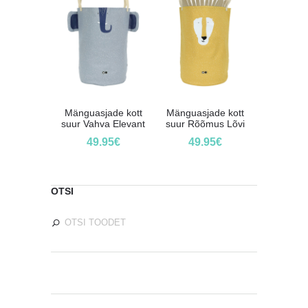
Mänguasjade kott
Mänguasjade kott
suur Vahva Elevant
suur Rõõmus Lõvi
49.95
€
49.95
€
OTSI