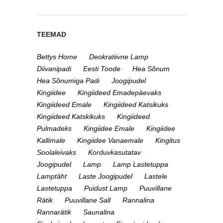
TEEMAD
Bettys Home
Deokratiivne Lamp
Diivanipadi
Eesti Toode
Hea Sõnum
Hea Sõnumiga Padi
Joogipudel
Kingiidee
Kingiideed Emadepäevaks
Kingiideed Emale
Kingiideed Katsikuks
Kingiideed Katskikuks
Kingiideed
Pulmadeks
Kingiidee Emale
Kingiidee
Kallimale
Kingiidee Vanaemale
Kingitus
Soolaleivaks
Korduvkasutatav
Joogipudel
Lamp
Lamp Lastetuppa
Lamptäht
Laste Joogipudel
Lastele
Lastetuppa
Puidust Lamp
Puuvillane
Rätik
Puuvillane Sall
Rannalina
Rannarätik
Saunalina