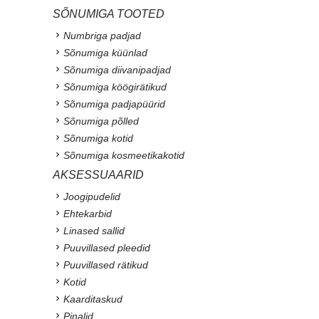
SÕNUMIGA TOOTED
Numbriga padjad
Sõnumiga küünlad
Sõnumiga diivanipadjad
Sõnumiga köögirätikud
Sõnumiga padjapüürid
Sõnumiga põlled
Sõnumiga kotid
Sõnumiga kosmeetikakotid
AKSESSUAARID
Joogipudelid
Ehtekarbid
Linased sallid
Puuvillased pleedid
Puuvillased rätikud
Kotid
Kaarditaskud
Pinalid