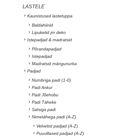
LASTELE
Kaunistused lastetuppa
Baldahiinid
Lipuketid jm deko
Istepadjad & madratsid
Põrandapadjad
Istepadjad
Madratsid mängunurka
Padjad
Numbriga padi (1-0)
Padi Ankur
Padi Jõehobu
Padi Täheke
Satsiga padi
Nimetähega padi (A-Z)
Velvetist padjad (A-Z)
Puuvillased padjad (A-Z)