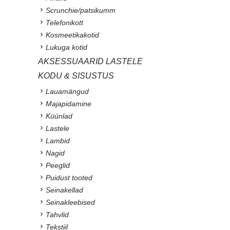
Scrunchie/patsikumm
Telefonikott
Kosmeetikakotid
Lukuga kotid
AKSESSUAARID LASTELE
KODU & SISUSTUS
Lauamängud
Majapidamine
Küünlad
Lastele
Lambid
Nagid
Peeglid
Puidust tooted
Seinakellad
Seinakleebised
Tahvlid
Tekstiil