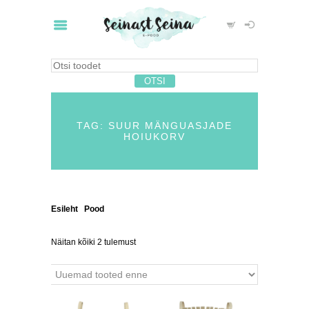
TAG: SUUR MÄNGUASJADE
HOIUKORV
Esileht
/
Pood
/ Tooted siltidega “suur mänguasjade
hoiukorv”
Näitan kõiki 2 tulemust