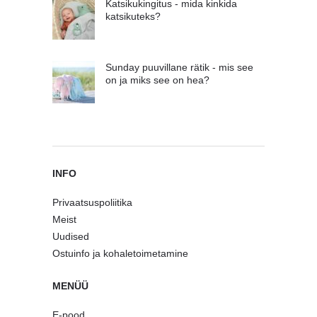
Katsikukingitus - mida kinkida
katsikuteks?
Sunday puuvillane rätik - mis see
on ja miks see on hea?
INFO
Privaatsuspoliitika
Meist
Uudised
Ostuinfo ja kohaletoimetamine
MENÜÜ
E-pood