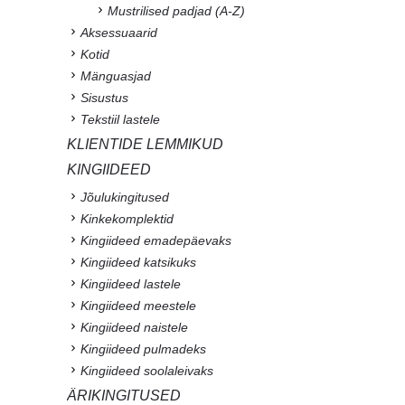
Mustrilised padjad (A-Z)
Aksessuaarid
Kotid
Mänguasjad
Sisustus
Tekstiil lastele
KLIENTIDE LEMMIKUD
KINGIIDEED
Jõulukingitused
Kinkekomplektid
Kingiideed emadepäevaks
Kingiideed katsikuks
Kingiideed lastele
Kingiideed meestele
Kingiideed naistele
Kingiideed pulmadeks
Kingiideed soolaleivaks
ÄRIKINGITUSED