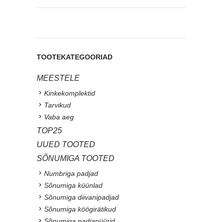
TOOTEKATEGOORIAD
MEESTELE
Kinkekomplektid
Tarvikud
Vaba aeg
TOP25
UUED TOOTED
SÕNUMIGA TOOTED
Numbriga padjad
Sõnumiga küünlad
Sõnumiga diivanipadjad
Sõnumiga köögirätikud
Sõnumiga padjapüürid