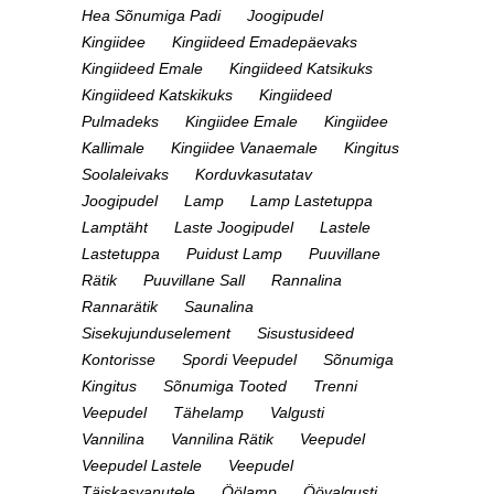
Hea Sõnumiga Padi
Joogipudel
Kingiidee
Kingiideed Emadepäevaks
Kingiideed Emale
Kingiideed Katsikuks
Kingiideed Katskikuks
Kingiideed
Pulmadeks
Kingiidee Emale
Kingiidee
Kallimale
Kingiidee Vanaemale
Kingitus
Soolaleivaks
Korduvkasutatav
Joogipudel
Lamp
Lamp Lastetuppa
Lamptäht
Laste Joogipudel
Lastele
Lastetuppa
Puidust Lamp
Puuvillane
Rätik
Puuvillane Sall
Rannalina
Rannarätik
Saunalina
Sisekujunduselement
Sisustusideed
Kontorisse
Spordi Veepudel
Sõnumiga
Kingitus
Sõnumiga Tooted
Trenni
Veepudel
Tähelamp
Valgusti
Vannilina
Vannilina Rätik
Veepudel
Veepudel Lastele
Veepudel
Täiskasvanutele
Öölamp
Öövalgusti