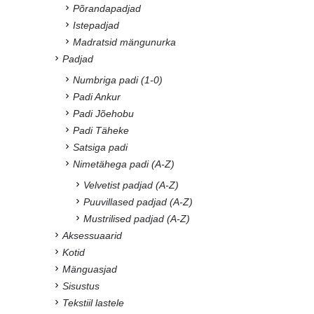
Põrandapadjad
Istepadjad
Madratsid mängunurka
Padjad
Numbriga padi (1-0)
Padi Ankur
Padi Jõehobu
Padi Täheke
Satsiga padi
Nimetähega padi (A-Z)
Velvetist padjad (A-Z)
Puuvillased padjad (A-Z)
Mustrilised padjad (A-Z)
Aksessuaarid
Kotid
Mänguasjad
Sisustus
Tekstiil lastele