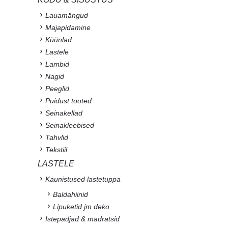
Lauamängud
Majapidamine
Küünlad
Lastele
Lambid
Nagid
Peeglid
Puidust tooted
Seinakellad
Seinakleebised
Tahvlid
Tekstiil
LASTELE
Kaunistused lastetuppa
Baldahiinid
Lipuketid jm deko
Istepadjad & madratsid