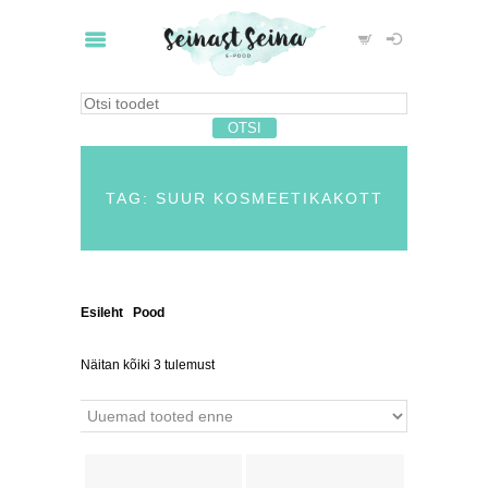
TAG: SUUR KOSMEETIKAKOTT
Esileht
/
Pood
/ Tooted siltidega “suur
kosmeetikakott”
Näitan kõiki 3 tulemust