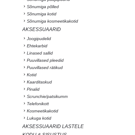
Sõnumiga põlled
Sõnumiga kotid
Sõnumiga kosmeetikakotid
AKSESSUAARID
Joogipudelid
Ehtekarbid
Linased sallid
Puuvillased pleedid
Puuvillased rätikud
Kotid
Kaarditaskud
Pinalid
Scrunchie/patsikumm
Telefonikott
Kosmeetikakotid
Lukuga kotid
AKSESSUAARID LASTELE
KODU & SISUSTUS