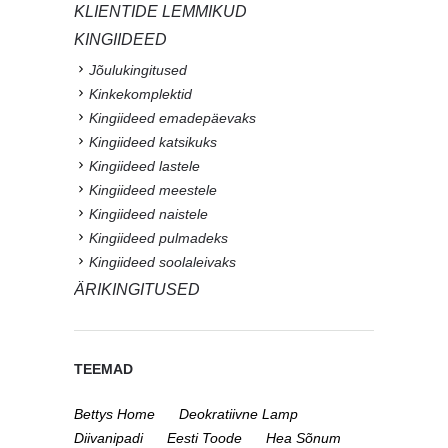
KLIENTIDE LEMMIKUD
KINGIIDEED
Jõulukingitused
Kinkekomplektid
Kingiideed emadepäevaks
Kingiideed katsikuks
Kingiideed lastele
Kingiideed meestele
Kingiideed naistele
Kingiideed pulmadeks
Kingiideed soolaleivaks
ÄRIKINGITUSED
TEEMAD
Bettys Home
Deokratiivne Lamp
Diivanipadi
Eesti Toode
Hea Sõnum