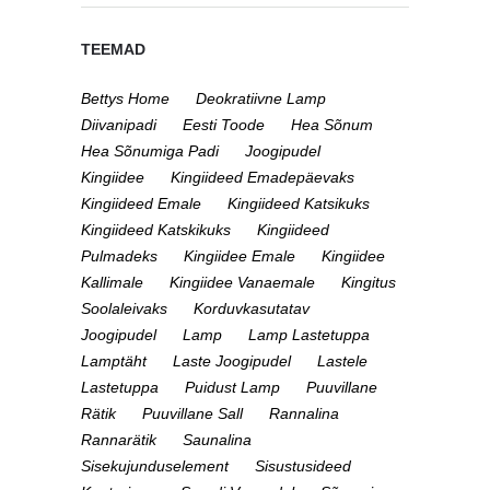
TEEMAD
Bettys Home
Deokratiivne Lamp
Diivanipadi
Eesti Toode
Hea Sõnum
Hea Sõnumiga Padi
Joogipudel
Kingiidee
Kingiideed Emadepäevaks
Kingiideed Emale
Kingiideed Katsikuks
Kingiideed Katskikuks
Kingiideed
Pulmadeks
Kingiidee Emale
Kingiidee
Kallimale
Kingiidee Vanaemale
Kingitus
Soolaleivaks
Korduvkasutatav
Joogipudel
Lamp
Lamp Lastetuppa
Lamptäht
Laste Joogipudel
Lastele
Lastetuppa
Puidust Lamp
Puuvillane
Rätik
Puuvillane Sall
Rannalina
Rannarätik
Saunalina
Sisekujunduselement
Sisustusideed