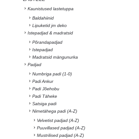
Kaunistused lastetuppa
Baldahiinid
Lipuketid jm deko
Istepadjad & madratsid
Põrandapadjad
Istepadjad
Madratsid mängunurka
Padjad
Numbriga padi (1-0)
Padi Ankur
Padi Jõehobu
Padi Täheke
Satsiga padi
Nimetähega padi (A-Z)
Velvetist padjad (A-Z)
Puuvillased padjad (A-Z)
Mustrilised padjad (A-Z)