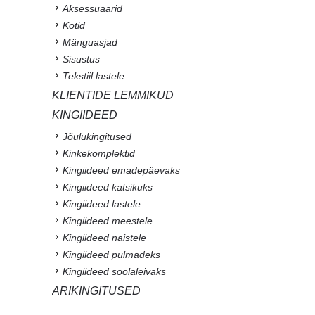
Aksessuaarid
Kotid
Mänguasjad
Sisustus
Tekstiil lastele
KLIENTIDE LEMMIKUD
KINGIIDEED
Jõulukingitused
Kinkekomplektid
Kingiideed emadepäevaks
Kingiideed katsikuks
Kingiideed lastele
Kingiideed meestele
Kingiideed naistele
Kingiideed pulmadeks
Kingiideed soolaleivaks
ÄRIKINGITUSED