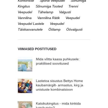
Kontorisse
Spordi Veepudel
Sõnumiga
Kingitus
Sõnumiga Tooted
Trenni
Veepudel
Tähelamp
Valgusti
Vannilina
Vannilina Rätik
Veepudel
Veepudel Lastele
Veepudel
Täiskasvanutele
Öölamp
Öövalgusti
VIIMASED POSTITUSED
Mida võtta kaasa puhkusele:
praktilised soovitused
Lastetoa sisustus Bettys Home
kaubamärgilt- armastus, kirg ja
unistuste kombinatsioon
Katsikukingitus - mida kinkida
katsikuteks?