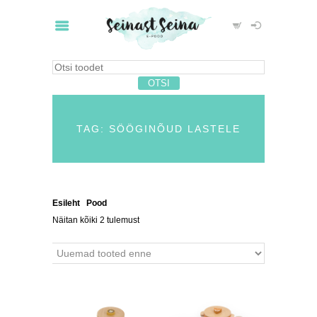
TAG: SÖÖGINÕUD LASTELE
Esileht
/
Pood
/ Tooted siltidega “sööginõud lastele”
Näitan kõiki 2 tulemust