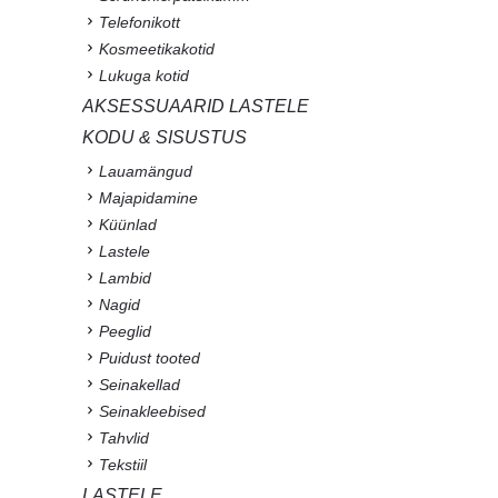
Telefonikott
Kosmeetikakotid
Lukuga kotid
AKSESSUAARID LASTELE
KODU & SISUSTUS
Lauamängud
Majapidamine
Küünlad
Lastele
Lambid
Nagid
Peeglid
Puidust tooted
Seinakellad
Seinakleebised
Tahvlid
Tekstiil
LASTELE