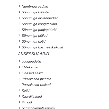
Numbriga padjad
Sõnumiga küünlad
Sõnumiga diivanipadjad
Sõnumiga köögirätikud
Sõnumiga padjapüürid
Sõnumiga põlled
Sõnumiga kotid
Sõnumiga kosmeetikakotid
AKSESSUAARID
Joogipudelid
Ehtekarbid
Linased sallid
Puuvillased pleedid
Puuvillased rätikud
Kotid
Kaarditaskud
Pinalid
Scrunchie/patsikumm