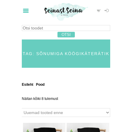
TAG: SÕNUMIGA KÖÖGIKÄTERÄTIK
Esileht
/
Pood
/ Tooted siltidega “sõnumiga
köögikäterätik”
Näitan kõiki 8 tulemust