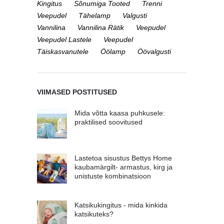
Kingitus
Sõnumiga Tooted
Trenni
Veepudel
Tähelamp
Valgusti
Vannilina
Vannilina Rätik
Veepudel
Veepudel Lastele
Veepudel
Täiskasvanutele
Öölamp
Öövalgusti
VIIMASED POSTITUSED
Mida võtta kaasa puhkusele:
praktilised soovitused
Lastetoa sisustus Bettys Home
kaubamärgilt- armastus, kirg ja
unistuste kombinatsioon
Katsikukingitus - mida kinkida
katsikuteks?