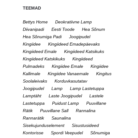
TEEMAD
Bettys Home
Deokratiivne Lamp
Diivanipadi
Eesti Toode
Hea Sõnum
Hea Sõnumiga Padi
Joogipudel
Kingiidee
Kingiideed Emadepäevaks
Kingiideed Emale
Kingiideed Katsikuks
Kingiideed Katskikuks
Kingiideed
Pulmadeks
Kingiidee Emale
Kingiidee
Kallimale
Kingiidee Vanaemale
Kingitus
Soolaleivaks
Korduvkasutatav
Joogipudel
Lamp
Lamp Lastetuppa
Lamptäht
Laste Joogipudel
Lastele
Lastetuppa
Puidust Lamp
Puuvillane
Rätik
Puuvillane Sall
Rannalina
Rannarätik
Saunalina
Sisekujunduselement
Sisustusideed
Kontorisse
Spordi Veepudel
Sõnumiga