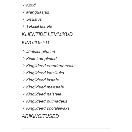
Kotid
Mänguasjad
Sisustus
Tekstiil lastele
KLIENTIDE LEMMIKUD
KINGIIDEED
Jõulukingitused
Kinkekomplektid
Kingiideed emadepäevaks
Kingiideed katsikuks
Kingiideed lastele
Kingiideed meestele
Kingiideed naistele
Kingiideed pulmadeks
Kingiideed soolaleivaks
ÄRIKINGITUSED