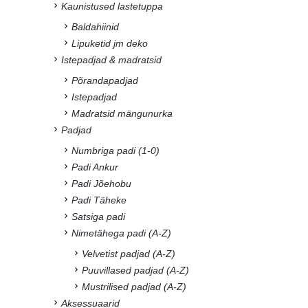
Kaunistused lastetuppa
Baldahiinid
Lipuketid jm deko
Istepadjad & madratsid
Põrandapadjad
Istepadjad
Madratsid mängunurka
Padjad
Numbriga padi (1-0)
Padi Ankur
Padi Jõehobu
Padi Täheke
Satsiga padi
Nimetähega padi (A-Z)
Velvetist padjad (A-Z)
Puuvillased padjad (A-Z)
Mustrilised padjad (A-Z)
Aksessuaarid