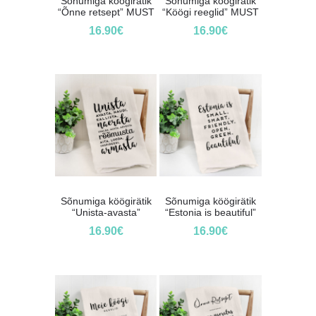
Sõnumiga köögirätik
Sõnumiga köögirätik
“Õnne retsept” MUST
“Köögi reeglid” MUST
16.90
€
16.90
€
Sõnumiga köögirätik
Sõnumiga köögirätik
“Unista-avasta”
“Estonia is beautiful”
16.90
€
16.90
€