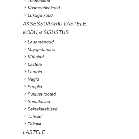
Telefonikott
Kosmeetikakotid
Lukuga kotid
AKSESSUAARID LASTELE
KODU & SISUSTUS
Lauamängud
Majapidamine
Küünlad
Lastele
Lambid
Nagid
Peeglid
Puidust tooted
Seinakellad
Seinakleebised
Tahvlid
Tekstiil
LASTELE