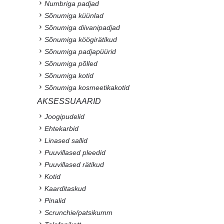
Numbriga padjad
Sõnumiga küünlad
Sõnumiga diivanipadjad
Sõnumiga köögirätikud
Sõnumiga padjapüürid
Sõnumiga põlled
Sõnumiga kotid
Sõnumiga kosmeetikakotid
AKSESSUAARID
Joogipudelid
Ehtekarbid
Linased sallid
Puuvillased pleedid
Puuvillased rätikud
Kotid
Kaarditaskud
Pinalid
Scrunchie/patsikumm