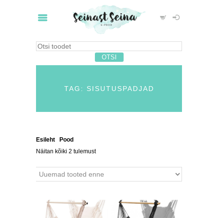
TAG: SISUTUSPADJAD
Esileht
/
Pood
/ Tooted siltidega “sisutuspadjad”
Näitan kõiki 2 tulemust