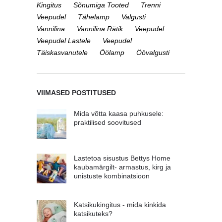
Kingitus
Sõnumiga Tooted
Trenni
Veepudel
Tähelamp
Valgusti
Vannilina
Vannilina Rätik
Veepudel
Veepudel Lastele
Veepudel
Täiskasvanutele
Öölamp
Öövalgusti
VIIMASED POSTITUSED
Mida võtta kaasa puhkusele:
praktilised soovitused
Lastetoa sisustus Bettys Home
kaubamärgilt- armastus, kirg ja
unistuste kombinatsioon
Katsikukingitus - mida kinkida
katsikuteks?