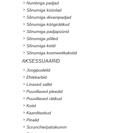
Numbriga padjad
Sõnumiga küünlad
Sõnumiga diivanipadjad
Sõnumiga köögirätikud
Sõnumiga padjapüürid
Sõnumiga põlled
Sõnumiga kotid
Sõnumiga kosmeetikakotid
AKSESSUAARID
Joogipudelid
Ehtekarbid
Linased sallid
Puuvillased pleedid
Puuvillased rätikud
Kotid
Kaarditaskud
Pinalid
Scrunchie/patsikumm