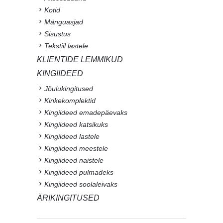
Kotid
Mänguasjad
Sisustus
Tekstiil lastele
KLIENTIDE LEMMIKUD
KINGIIDEED
Jõulukingitused
Kinkekomplektid
Kingiideed emadepäevaks
Kingiideed katsikuks
Kingiideed lastele
Kingiideed meestele
Kingiideed naistele
Kingiideed pulmadeks
Kingiideed soolaleivaks
ÄRIKINGITUSED