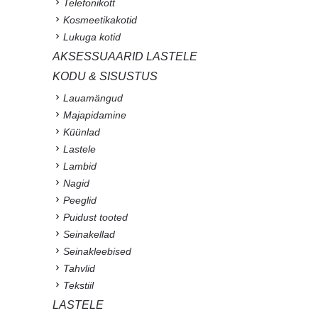
Telefonikott
Kosmeetikakotid
Lukuga kotid
AKSESSUAARID LASTELE
KODU & SISUSTUS
Lauamängud
Majapidamine
Küünlad
Lastele
Lambid
Nagid
Peeglid
Puidust tooted
Seinakellad
Seinakleebised
Tahvlid
Tekstiil
LASTELE