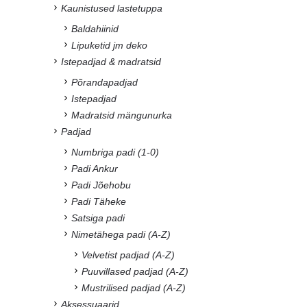
Kaunistused lastetuppa
Baldahiinid
Lipuketid jm deko
Istepadjad & madratsid
Põrandapadjad
Istepadjad
Madratsid mängunurka
Padjad
Numbriga padi (1-0)
Padi Ankur
Padi Jõehobu
Padi Täheke
Satsiga padi
Nimetähega padi (A-Z)
Velvetist padjad (A-Z)
Puuvillased padjad (A-Z)
Mustrilised padjad (A-Z)
Aksessuaarid