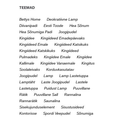
TEEMAD
Bettys Home
Deokratiivne Lamp
Diivanipadi
Eesti Toode
Hea Sõnum
Hea Sõnumiga Padi
Joogipudel
Kingiidee
Kingiideed Emadepäevaks
Kingiideed Emale
Kingiideed Katsikuks
Kingiideed Katskikuks
Kingiideed
Pulmadeks
Kingiidee Emale
Kingiidee
Kallimale
Kingiidee Vanaemale
Kingitus
Soolaleivaks
Korduvkasutatav
Joogipudel
Lamp
Lamp Lastetuppa
Lamptäht
Laste Joogipudel
Lastele
Lastetuppa
Puidust Lamp
Puuvillane
Rätik
Puuvillane Sall
Rannalina
Rannarätik
Saunalina
Sisekujunduselement
Sisustusideed
Kontorisse
Spordi Veepudel
Sõnumiga