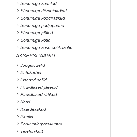
Sõnumiga küünlad
Sõnumiga diivanipadjad
Sõnumiga köögirätikud
Sõnumiga padjapüürid
Sõnumiga põlled
Sõnumiga kotid
Sõnumiga kosmeetikakotid
AKSESSUAARID
Joogipudelid
Ehtekarbid
Linased sallid
Puuvillased pleedid
Puuvillased rätikud
Kotid
Kaarditaskud
Pinalid
Scrunchie/patsikumm
Telefonikott