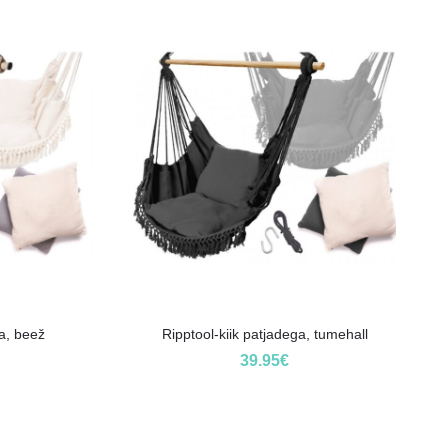
ga, beež
Ripptool-kiik patjadega, tumehall
39.95
€