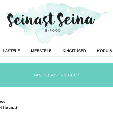
LASTELE
MEESTELE
KINGITUSED
KODU &
TAG: SISUSTUSIDEED
ood
/ Tooted siltidega “sisustusideed”
ki 3 tulemust