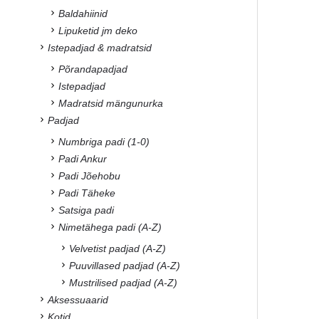
Baldahiinid
Lipuketid jm deko
Istepadjad & madratsid
Põrandapadjad
Istepadjad
Madratsid mängunurka
Padjad
Numbriga padi (1-0)
Padi Ankur
Padi Jõehobu
Padi Täheke
Satsiga padi
Nimetähega padi (A-Z)
Velvetist padjad (A-Z)
Puuvillased padjad (A-Z)
Mustrilised padjad (A-Z)
Aksessuaarid
Kotid