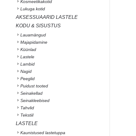
Kosmeetikakotid
Lukuga kotid
AKSESSUAARID LASTELE
KODU & SISUSTUS
Lauamängud
Majapidamine
Küünlad
Lastele
Lambid
Nagid
Peeglid
Puidust tooted
Seinakellad
Seinakleebised
Tahvlid
Tekstiil
LASTELE
Kaunistused lastetuppa