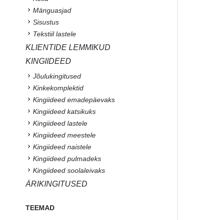
Mänguasjad
Sisustus
Tekstiil lastele
KLIENTIDE LEMMIKUD
KINGIIDEED
Jõulukingitused
Kinkekomplektid
Kingiideed emadepäevaks
Kingiideed katsikuks
Kingiideed lastele
Kingiideed meestele
Kingiideed naistele
Kingiideed pulmadeks
Kingiideed soolaleivaks
ÄRIKINGITUSED
TEEMAD