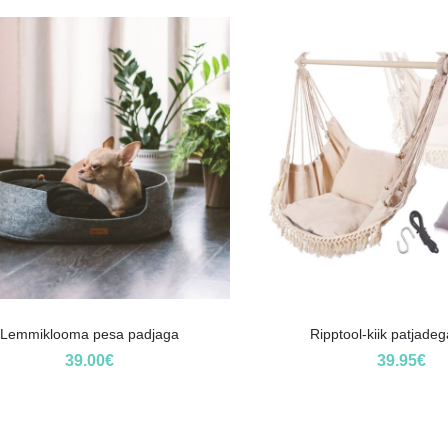
Lemmiklooma pesa padjaga
Ripptool-kiik patjade
39.00
€
39.95
€