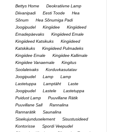
Bettys Home
Deokratiivne Lamp
Diivanipadi
Eesti Toode
Hea
Sõnum
Hea Sõnumiga Padi
Joogipudel
Kingiidee
Kingiideed
Emadepäevaks
Kingiideed Emale
Kingiideed Katsikuks
Kingiideed
Katskikuks
Kingiideed Pulmadeks
Kingiidee Emale
Kingiidee Kallimale
Kingiidee Vanaemale
Kingitus
Soolaleivaks
Korduvkasutatav
Joogipudel
Lamp
Lamp
Lastetuppa
Lamptäht
Laste
Joogipudel
Lastele
Lastetuppa
Puidust Lamp
Puuvillane Rätik
Puuvillane Sall
Rannalina
Rannarätik
Saunalina
Sisekujunduselement
Sisustusideed
Kontorisse
Spordi Veepudel