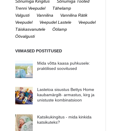
Sõnumiga Kingitus
Sõnumiga Tooted
Trenni Veepudel
Tähelamp
Valgusti
Vannilina
Vannilina Rätik
Veepudel
Veepudel Lastele
Veepudel
Täiskasvanutele
Öölamp
Öövalgusti
VIIMASED POSTITUSED
Mida võtta kaasa puhkusele:
praktilised soovitused
Lastetoa sisustus Bettys Home
kaubamärgilt- armastus, kirg ja
unistuste kombinatsioon
Katsikukingitus - mida kinkida
katsikuteks?