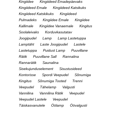
Kingiidee
Kingiideed Emadepäevaks
Kingiideed Emale
Kingiideed Katsikuks
Kingiideed Katskikuks
Kingiideed
Pulmadeks
Kingiidee Emale
Kingiidee
Kallimale
Kingiidee Vanaemale
Kingitus
Soolaleivaks
Korduvkasutatav
Joogipudel
Lamp
Lamp Lastetuppa
Lamptäht
Laste Joogipudel
Lastele
Lastetuppa
Puidust Lamp
Puuvillane
Rätik
Puuvillane Sall
Rannalina
Rannarätik
Saunalina
Sisekujunduselement
Sisustusideed
Kontorisse
Spordi Veepudel
Sõnumiga
Kingitus
Sõnumiga Tooted
Trenni
Veepudel
Tähelamp
Valgusti
Vannilina
Vannilina Rätik
Veepudel
Veepudel Lastele
Veepudel
Täiskasvanutele
Öölamp
Öövalgusti