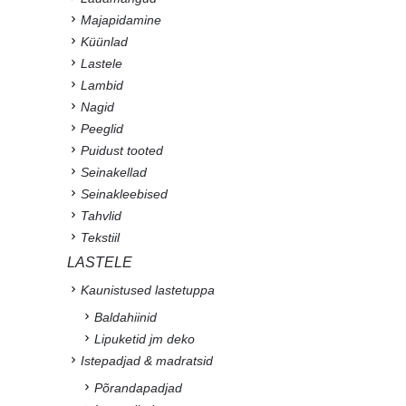
Majapidamine
Küünlad
Lastele
Lambid
Nagid
Peeglid
Puidust tooted
Seinakellad
Seinakleebised
Tahvlid
Tekstiil
LASTELE
Kaunistused lastetuppa
Baldahiinid
Lipuketid jm deko
Istepadjad & madratsid
Põrandapadjad