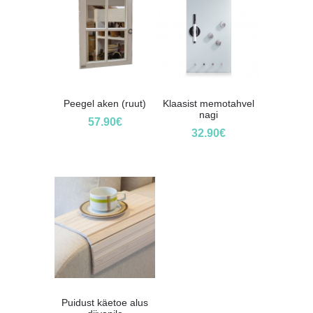
Peegel aken (ruut)
Klaasist memotahvel
nagi
57.90
€
32.90
€
Puidust käetoe alus