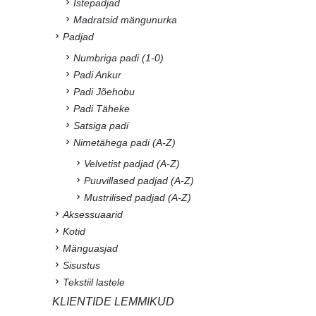
Istepadjad
Madratsid mängunurka
Padjad
Numbriga padi (1-0)
Padi Ankur
Padi Jõehobu
Padi Täheke
Satsiga padi
Nimetähega padi (A-Z)
Velvetist padjad (A-Z)
Puuvillased padjad (A-Z)
Mustrilised padjad (A-Z)
Aksessuaarid
Kotid
Mänguasjad
Sisustus
Tekstiil lastele
KLIENTIDE LEMMIKUD