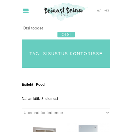
TAG: SISUSTUS KONTORISSE
Esileht
/
Pood
/ Tooted siltidega “sisustus
kontorisse”
Näitan kõiki 3 tulemust