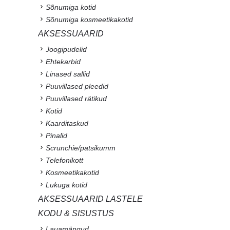
Sõnumiga kotid
Sõnumiga kosmeetikakotid
AKSESSUAARID
Joogipudelid
Ehtekarbid
Linased sallid
Puuvillased pleedid
Puuvillased rätikud
Kotid
Kaarditaskud
Pinalid
Scrunchie/patsikumm
Telefonikott
Kosmeetikakotid
Lukuga kotid
AKSESSUAARID LASTELE
KODU & SISUSTUS
Lauamängud