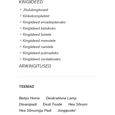
KINGIIDEED
Jõulukingitused
Kinkekomplektid
Kingiideed emadepäevaks
Kingiideed katsikuks
Kingiideed lastele
Kingiideed meestele
Kingiideed naistele
Kingiideed pulmadeks
Kingiideed soolaleivaks
ÄRIKINGITUSED
TEEMAD
Bettys Home
Deokratiivne Lamp
Diivanipadi
Eesti Toode
Hea Sõnum
Hea Sõnumiga Padi
Joogipudel