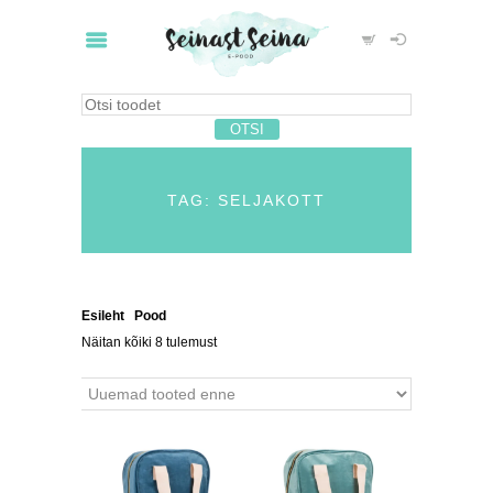
TAG: SELJAKOTT
Esileht
/
Pood
/ Tooted siltidega “seljakott”
Näitan kõiki 8 tulemust