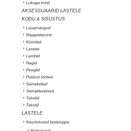
Lukuga kotid
AKSESSUAARID LASTELE
KODU & SISUSTUS
Lauamängud
Majapidamine
Küünlad
Lastele
Lambid
Nagid
Peeglid
Puidust tooted
Seinakellad
Seinakleebised
Tahvlid
Tekstiil
LASTELE
Kaunistused lastetuppa
Baldahiinid