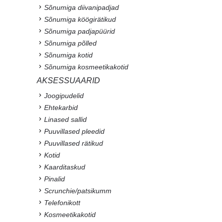
Sõnumiga diivanipadjad
Sõnumiga köögirätikud
Sõnumiga padjapüürid
Sõnumiga põlled
Sõnumiga kotid
Sõnumiga kosmeetikakotid
AKSESSUAARID
Joogipudelid
Ehtekarbid
Linased sallid
Puuvillased pleedid
Puuvillased rätikud
Kotid
Kaarditaskud
Pinalid
Scrunchie/patsikumm
Telefonikott
Kosmeetikakotid