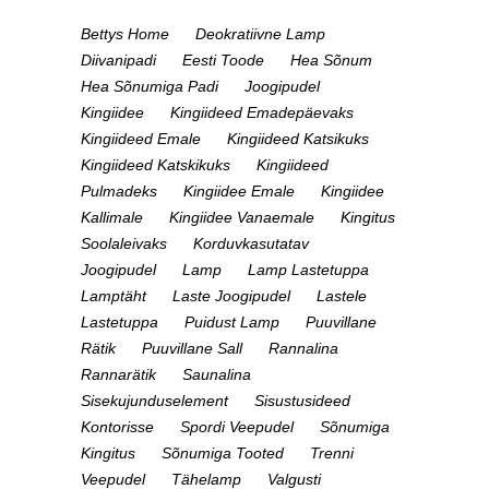
Bettys Home
Deokratiivne Lamp
Diivanipadi
Eesti Toode
Hea Sõnum
Hea Sõnumiga Padi
Joogipudel
Kingiidee
Kingiideed Emadepäevaks
Kingiideed Emale
Kingiideed Katsikuks
Kingiideed Katskikuks
Kingiideed
Pulmadeks
Kingiidee Emale
Kingiidee
Kallimale
Kingiidee Vanaemale
Kingitus
Soolaleivaks
Korduvkasutatav
Joogipudel
Lamp
Lamp Lastetuppa
Lamptäht
Laste Joogipudel
Lastele
Lastetuppa
Puidust Lamp
Puuvillane
Rätik
Puuvillane Sall
Rannalina
Rannarätik
Saunalina
Sisekujunduselement
Sisustusideed
Kontorisse
Spordi Veepudel
Sõnumiga
Kingitus
Sõnumiga Tooted
Trenni
Veepudel
Tähelamp
Valgusti