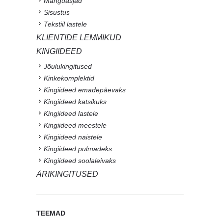
Mänguasjad
Sisustus
Tekstiil lastele
KLIENTIDE LEMMIKUD
KINGIIDEED
Jõulukingitused
Kinkekomplektid
Kingiideed emadepäevaks
Kingiideed katsikuks
Kingiideed lastele
Kingiideed meestele
Kingiideed naistele
Kingiideed pulmadeks
Kingiideed soolaleivaks
ÄRIKINGITUSED
TEEMAD