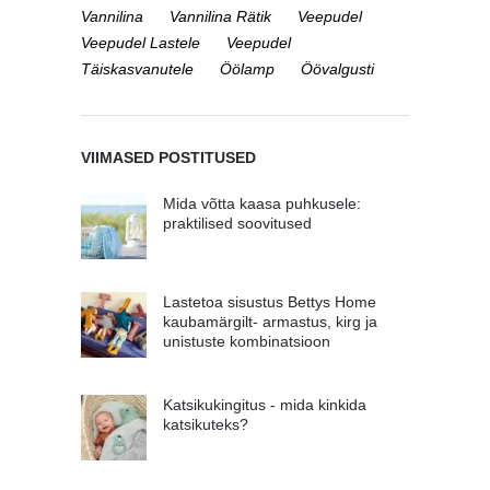
Vannilina
Vannilina Rätik
Veepudel
Veepudel Lastele
Veepudel
Täiskasvanutele
Öölamp
Öövalgusti
VIIMASED POSTITUSED
Mida võtta kaasa puhkusele:
praktilised soovitused
Lastetoa sisustus Bettys Home
kaubamärgilt- armastus, kirg ja
unistuste kombinatsioon
Katsikukingitus - mida kinkida
katsikuteks?