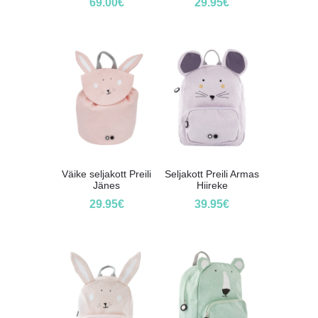
69.00
€
29.95
€
Väike seljakott Preili
Seljakott Preili Armas
Jänes
Hiireke
29.95
€
39.95
€